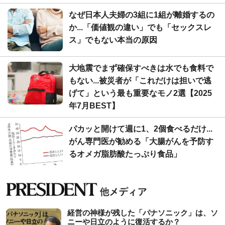
なぜ日本人夫婦の3組に1組が離婚するの
か...「価値観の違い」でも「セックスレ
ス」でもない本当の原因
大地震でまず確保すべきは水でも食料で
もない...被災者が「これだけは担いで逃
げて」という最も重要なモノ2選【2025
年7月BEST】
パカッと開けて週に1、2個食べるだけ...
がん専門医が勧める「大腸がんを予防す
るオメガ脂肪酸たっぷり食品」
経営の神様が残した「パナソニック」は、ソ
ニーや日立のように復活するか？