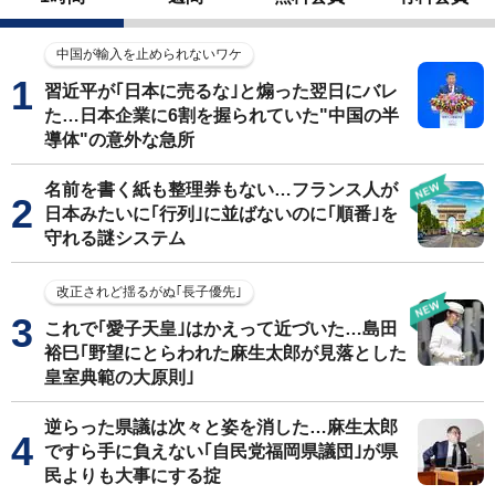
中国が輸入を止められないワケ
習近平が｢日本に売るな｣と煽った翌日にバレ
た…日本企業に6割を握られていた"中国の半
導体"の意外な急所
名前を書く紙も整理券もない…フランス人が
日本みたいに｢行列｣に並ばないのに｢順番｣を
守れる謎システム
改正されど揺るがぬ｢長子優先｣
これで｢愛子天皇｣はかえって近づいた…島田
裕巳｢野望にとらわれた麻生太郎が見落とした
皇室典範の大原則｣
逆らった県議は次々と姿を消した…麻生太郎
ですら手に負えない｢自民党福岡県議団｣が県
民よりも大事にする掟