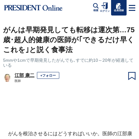
会員登録
検索
ログイン
がんは早期発見しても転移は運次第…75
歳･超人的健康の医師が｢できるだけ早く
これを｣と説く食事法
5mmや1cmで早期発見したがんでも､すでに約10～20年が経過して
いる
江部 康二
+フォロー
医師
がんを根治させるにはどうすればいいか。医師の江部康