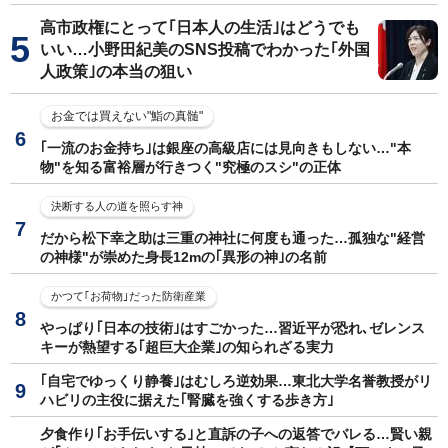
高市政権にとって｢日本人の生活｣はどうでも
いい…小野田紀美のSNS投稿でわかった｢外国
人政策｣の本当の狙い
お金では買えない"鮨の真髄"
｢一流のお金持ち｣は銀座の高級店には見向きもしない…"本
物"を知る富裕層が行きつく"究極のスシ"の正体
決断する人の道を照らす神
だから松下幸之助は三重の神社に何度も通った…孤独な"経営
の神様"が崇めた身長12mの｢異形の神｣の名前
かつて｢お荷物｣だった防衛産業
やっぱり｢日本の技術｣はすごかった…習近平が恐れ､ゼレンス
キーが熱望する｢超巨大企業｣の知られざる実力
｢自宅でゆっくり静養｣はむしろ逆効果…東北大学名誉教授がリ
ハビリの主役に据えた｢腎臓を強くする歩き方｣
夕食作り｢お手伝いする｣と直訴の子への返答でバレる…賢い親