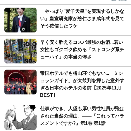
「やっぱり"愛子天皇"を実現するしかな
い」皇室研究家が悠仁さま成年式を見て
そう確信したワケ
早く安く酔えるコスパ最強のお酒...若い
女性もゴクゴク飲める「ストロング系チ
ューハイ」の本当の怖さ
帝国ホテルでも椿山荘でもない...「ミシ
ュランガイド」が太鼓判を押した意外す
ぎる日本のホテルの名前【2025年11月
BEST】
仕事ができ、人望も厚い男性社員が飛ば
された当然の理由。――『これってハラ
スメントですか?』第1巻 第1話