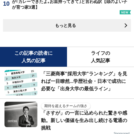
が｢カレーできたよ｡お皿持ってきて｣と言わぬ訳【頭のよい子
が育つ家3選】
もっと見る
この記事の読者に
ライフの
人気の記事
人気記事
「三菱商事"採用大学"ランキング」を見
れば一目瞭然...学歴社会・日本で成功に
必要な「出身大学の最低ライン」
期待を超えるチームの強さ
「さすが」の一言に込められた驚きや感
動。新しい価値を生み出し続ける電通の
挑戦
Sponsored