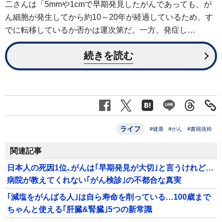
二さんは「5mmや1cmで早期発見したがんであっても、が
ん細胞が発生してから約10～20年が経過しているため、す
でに転移しているか否かは運次第だ。一方、発症し…
続きを読む
ライフ
#健康
#がん
#書籍抜粋
関連記事
日本人の死因1位､がんは｢早期発見が大切｣と言うけれど…
病院が教えてくれない｢がん検診｣の不都合な真実
｢減塩をがんばる人｣は自ら寿命を削っている…100歳まで
ちゃんと使える｢肝臓&腎臓｣5つの新常識