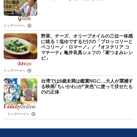
トップページへ
野菜、チーズ、オリーブオイルの三位一体感
に唸る！塩ゆでするだけの「ブロッコリーと
ペコリーノ・ロマーノ」／『オステリア コ
マチーナ』亀井良真シェフの「家つまみレシ
ピ」
トップページへ
台湾では6歳未満は鑑賞NGに…大人が震撼す
る映画｢ちいかわ｣が"灰色"に塗って伏せたも
のの正体
トップページへ