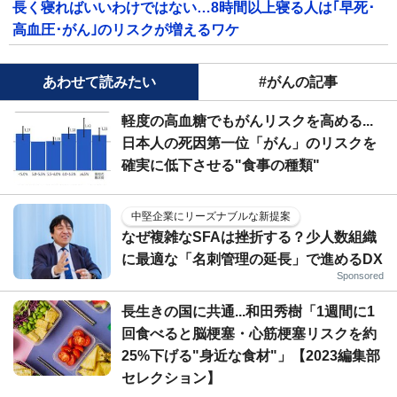
長く寝ればいいわけではない…8時間以上寝る人は｢早死･
高血圧･がん｣のリスクが増えるワケ
あわせて読みたい
#がんの記事
軽度の高血糖でもがんリスクを高める...
日本人の死因第一位「がん」のリスクを
確実に低下させる"食事の種類"
中堅企業にリーズナブルな新提案
なぜ複雑なSFAは挫折する？少人数組織
に最適な「名刺管理の延長」で進めるDX
Sponsored
長生きの国に共通...和田秀樹「1週間に1
回食べると脳梗塞・心筋梗塞リスクを約
25%下げる"身近な食材"」【2023編集部
セレクション】