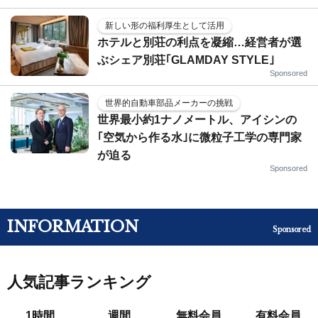
新しい形の福利厚生として活用
ホテルと別荘の利点を凝縮…経営者が選
ぶシェア別荘｢GLAMDAY STYLE｣
Sponsored
世界的自動車部品メーカーの挑戦
世界最小約1ナノメートル、アイシンの
｢空気から作る水｣に微粒子工学の専門家
が迫る
Sponsored
INFORMATION
Sponsored
人気記事ランキング
1時間
週間
無料会員
有料会員