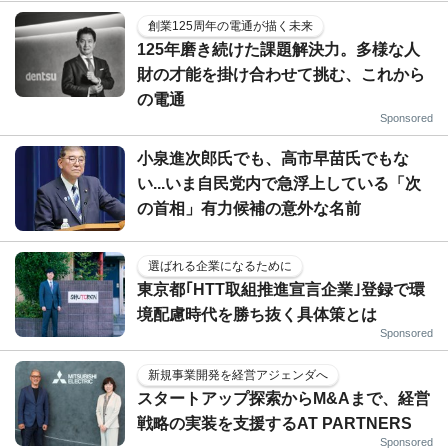
創業125周年の電通が描く未来
125年磨き続けた課題解決力。多様な人
財の才能を掛け合わせて挑む、これから
の電通
Sponsored
小泉進次郎氏でも、高市早苗氏でもな
い...いま自民党内で急浮上している「次
の首相」有力候補の意外な名前
選ばれる企業になるために
東京都｢HTT取組推進宣言企業｣登録で環
境配慮時代を勝ち抜く具体策とは
Sponsored
新規事業開発を経営アジェンダへ
スタートアップ探索からM&Aまで、経営
戦略の実装を支援するAT PARTNERS
Sponsored