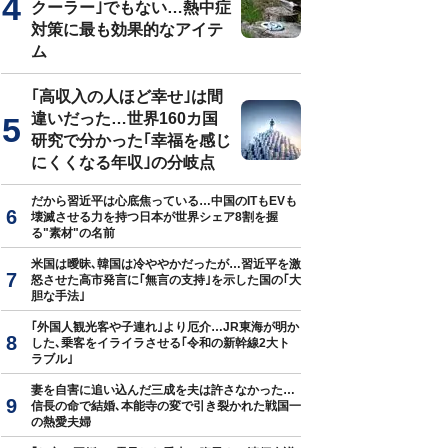
クーラー｣でもない…熱中症
対策に最も効果的なアイテ
ム
｢高収入の人ほど幸せ｣は間
違いだった…世界160カ国
研究で分かった｢幸福を感じ
にくくなる年収｣の分岐点
だから習近平は心底焦っている…中国のITもEVも
壊滅させる力を持つ日本が世界シェア8割を握
る"素材"の名前
米国は曖昧､韓国は冷ややかだったが…習近平を激
怒させた高市発言に｢無言の支持｣を示した国の｢大
胆な手法｣
｢外国人観光客や子連れ｣より厄介…JR東海が明か
した､乗客をイライラさせる｢令和の新幹線2大ト
ラブル｣
妻を自害に追い込んだ三成を夫は許さなかった…
信長の命で結婚､本能寺の変で引き裂かれた戦国一
の熱愛夫婦