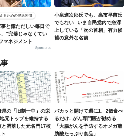
小泉進次郎氏でも、高市早苗氏
えるための健康習慣
でもない...いま自民党内で急浮
家事と慌ただしい毎日で
上している「次の首相」有力候
る、“完璧じゃなくてい
補の意外な名前
ルフマネジメント
Sponsored
記事
府県の「旧制一中」の栄
パカッと開けて週に1、2個食べ
..地元トップを維持する
るだけ...がん専門医が勧める
校と凋落した元名門17校
「大腸がんを予防するオメガ脂
スト
肪酸たっぷり食品」