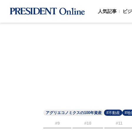
人気記事
ビジ
アグリエコノミクスの100年資産
#不動産
#地
#9
#10
#11