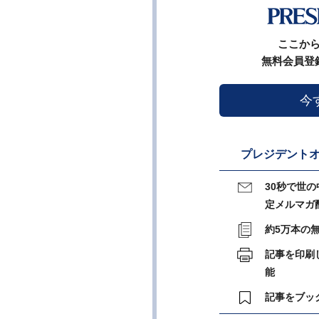
ここか
無料会員登
今
プレジデントオ
30秒で世
定メルマガ
約5万本の
記事を印刷
能
記事をブッ