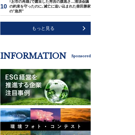
｢お市の再婚｣で露呈した秀吉の腹黒さ…清須会議
の約束を守ったのに､滅亡に追い込まれた柴田勝家
の"急所"
もっと見る
INFORMATION
Sponsored