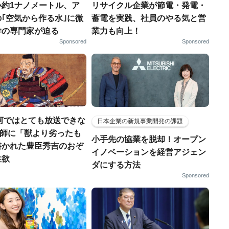
小約1ナノメートル、ア
リサイクル企業が節電・発電・
｢空気から作る水｣に微
蓄電を実践、社員のやる気と営
学の専門家が迫る
業力も向上！
Sponsored
Sponsored
河ではとても放送できな
日本企業の新規事業開発の課題
宣教師に「獣より劣ったも
小手先の協業を脱却！オープン
書かれた豊臣秀吉のおぞ
イノベーションを経営アジェン
性欲
ダにする方法
Sponsored