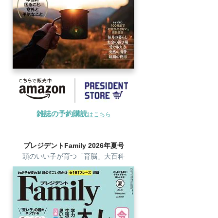
雑誌の予約購読
はこちら
プレジデントFamily 2026年夏号
頭のいい子が育つ「育脳」大百科