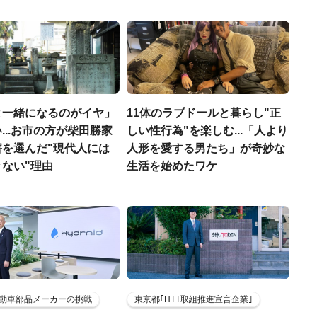
と一緒になるのがイヤ」
11体のラブドールと暮らし"正
...お市の方が柴田勝家
しい性行為"を楽しむ...「人より
害を選んだ"現代人には
人形を愛する男たち」が奇妙な
ない"理由
生活を始めたワケ
動車部品メーカーの挑戦
東京都｢HTT取組推進宣言企業｣