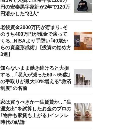
NISAで大損…世帯年収1200万
円の安泰黒字家計が2年で120万
円溶かした"犯人"
老後資金2000万円が貯まり､そ
のうち400万円が現金で戻って
くる...NISAより手堅い｢40歳か
らの資産形成術｣【投資の始め方
3選】
知らないまま働き続けると大損
する…｢収入が減った60～65歳｣
の手取りが最大10%増える"救済
制度"の名前
家は買うべきか一生賃貸か…"生
涯支出"を試算したお金のプロの
｢物件も家賃も上がる｣インフレ
時代の結論