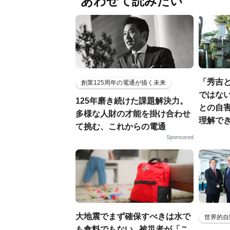
あわせて読みたい
「秀吉
創業125周年の電通が描く未来
ではない
125年磨き続けた課題解決力。
との自
多様な人財の才能を掛け合わせ
理解でき
て挑む、これからの電通
Sponsored
大地震でまず確保すべきは水で
世界的自
も食料でもない...被災者が「こ