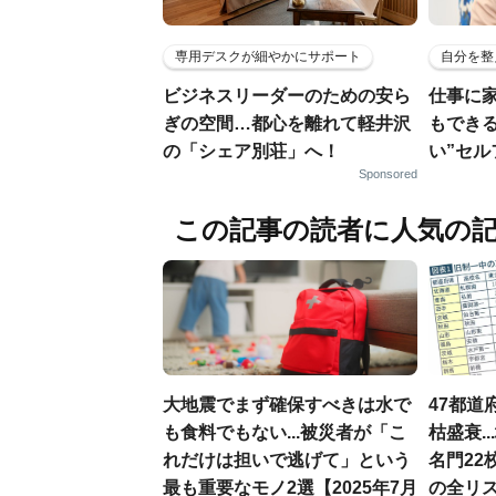
専用デスクが細やかにサポート
自分を整
ビジネスリーダーのための安ら
仕事に
ぎの空間…都心を離れて軽井沢
もでき
の「シェア別荘」へ！
い”セ
Sponsored
この記事の読者に人気の
大地震でまず確保すべきは水で
47都道
も食料でもない...被災者が「こ
枯盛衰.
れだけは担いで逃げて」という
名門22
最も重要なモノ2選【2025年7月
の全リ