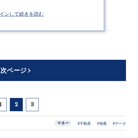
インして続きを読む
次ページ
1
2
3
マネー
#不動産
#地価
#データ