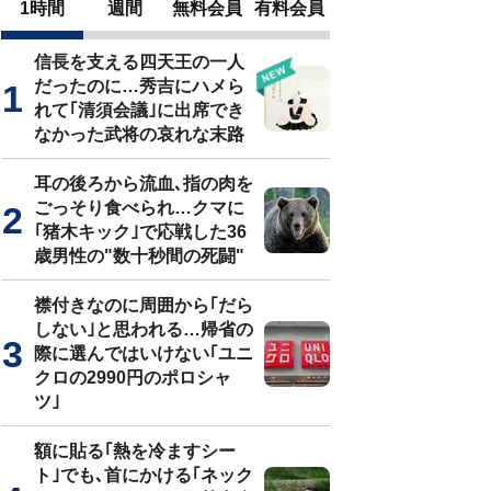
1時間
週間
無料会員
有料会員
信長を支える四天王の一人
だったのに…秀吉にハメら
れて｢清須会議｣に出席でき
なかった武将の哀れな末路
耳の後ろから流血､指の肉を
ごっそり食べられ…クマに
｢猪木キック｣で応戦した36
歳男性の"数十秒間の死闘"
襟付きなのに周囲から｢だら
しない｣と思われる…帰省の
際に選んではいけない｢ユニ
クロの2990円のポロシャ
ツ｣
額に貼る｢熱を冷ますシー
ト｣でも､首にかける｢ネック