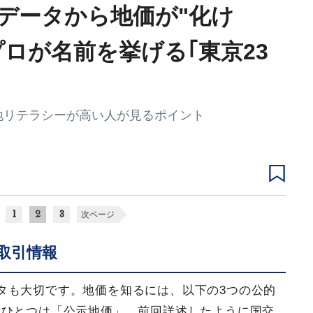
データから地価が"化け
ロが名前を挙げる｢東京23
地リテラシーが高い人が見るポイント
1
2
3
次ページ
取引情報
タも大切です。地価を知るには、以下の3つの公的
。ひとつは「公示地価」。前回詳述したように国交