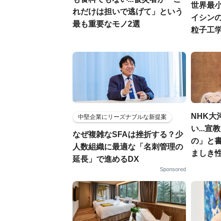
世界最
れだけは担いで逃げて」という
イシンの
最も重要なモノ2選
粒子工
NHK大
中堅企業にリーズナブルな新提案
い...
なぜ複雑なSFAは挫折する？少
の」と
人数組織に最適な「名刺管理の
ましき
延長」で進めるDX
Sponsored