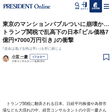
会員登録
検索
ログイン
東京のマンションバブルついに崩壊か…
トランプ関税で乱高下の日本｢ビル価格7
億円￫7000万円引き｣の衝撃
｢資金は逃げる時は早い｣を肝に銘じよ
小宮 一慶
+フォロー
小宮コンサルタンツ会長CEO
トランプ関税に翻弄される日本。日経平均株価や為替市
場なども大揺れの中、経営コンサルタントの小宮一慶さん