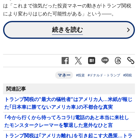
は「これまで強気だった投資マネーの動きがトランプ関税
により変わりはじめた可能性がある」という――。
続きを読む
マネー
#投資
#ドナルド・トランプ
#関税
関連記事
トランプ関税の"最大の犠牲者"はアメリカ人…米紙が報じ
た｢日本車に勝てないアメリカ車｣の不都合な真実
｢今から行くから待ってろコラ!｣電話のあと本当に来社し
たモンスタークレーマーを撃退した意外なひと言
トランプ関税は｢アメリカ離れ｣を引き起こす大愚策…トラ