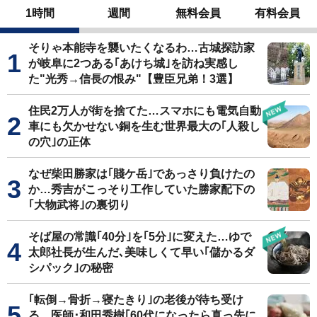
1時間
週間
無料会員
有料会員
そりゃ本能寺を襲いたくなるわ…古城探訪家
が岐阜に2つある｢あけち城｣を訪ね実感し
た"光秀→信長の恨み"【豊臣兄弟！3選】
住民2万人が街を捨てた…スマホにも電気自動
車にも欠かせない銅を生む世界最大の｢人殺し
の穴｣の正体
なぜ柴田勝家は｢賤ケ岳｣であっさり負けたの
か…秀吉がこっそり工作していた勝家配下の
｢大物武将｣の裏切り
そば屋の常識｢40分｣を｢5分｣に変えた…ゆで
太郎社長が生んだ､美味しくて早い｢儲かるダ
シパック｣の秘密
｢転倒→骨折→寝たきり｣の老後が待ち受け
る…医師･和田秀樹｢60代になったら真っ先に