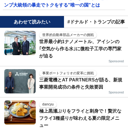
ンプ大統領の暴走でトクをする"唯一の国"とは
あわせて読みたい
#ドナルド・トランプの記事
世界的自動車部品メーカーの挑戦
世界最小約1ナノメートル、アイシンの
｢空気から作る水｣に微粒子工学の専門家
が迫る
Sponsored
事業ポートフォリオの変革に挑戦
三菱電機とAT PARTNERSが語る、新規
事業開発成功の条件と失敗要因
Sponsored
dancyu
極上黒瀬ぶりをフライと刺身で！贅沢な
フライ3種盛りが味わえる夏の限定メニ
ュー