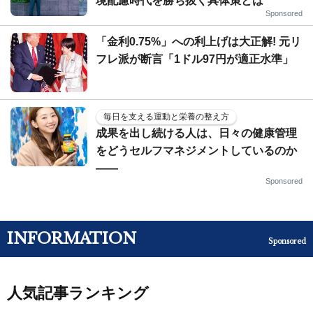
境配慮時代を勝ち抜く具体策とは
Sponsored
「金利0.75%」への利上げは大正解! 元リ
フレ派が断言「1ドル97円が適正水準」
毎日を支える運動と栄養の整え方
成果を出し続ける人は、日々の健康管理
をどうセルフマネジメントしているのか
——
Sponsored
INFORMATION
Sponsored
人気記事ランキング