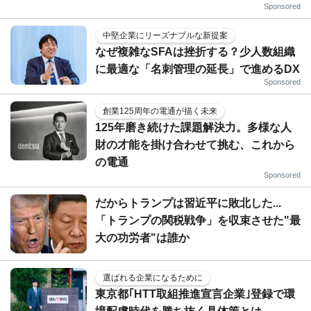
Sponsored
中堅企業にリーズナブルな新提案
なぜ複雑なSFAは挫折する？少人数組織
に最適な「名刺管理の延長」で進めるDX
Sponsored
創業125周年の電通が描く未来
125年磨き続けた課題解決力。多様な人
財の才能を掛け合わせて挑む、これから
の電通
Sponsored
だからトランプは習近平に敗北した...
「トランプの関税戦争」を収束させた"最
大の功労者"は誰か
選ばれる企業になるために
東京都｢HTT取組推進宣言企業｣登録で環