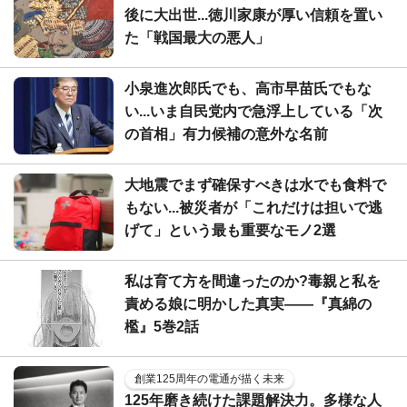
後に大出世...徳川家康が厚い信頼を置い
た「戦国最大の悪人」
小泉進次郎氏でも、高市早苗氏でもな
い...いま自民党内で急浮上している「次
の首相」有力候補の意外な名前
大地震でまず確保すべきは水でも食料で
もない...被災者が「これだけは担いで逃
げて」という最も重要なモノ2選
私は育て方を間違ったのか?毒親と私を
責める娘に明かした真実――『真綿の
檻』5巻2話
創業125周年の電通が描く未来
125年磨き続けた課題解決力。多様な人