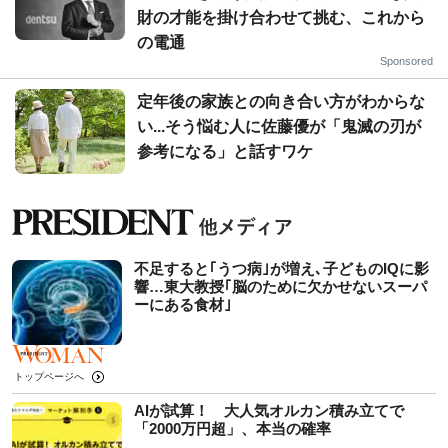
財の才能を掛け合わせて挑む、これから
の電通
Sponsored
定年後の家族との向き合い方がわからな
い...そう悩む人に佐藤優が「鬼滅の刃が
参考になる」と話すワケ
不足すると｢うつ病｣が増え､子どものIQに影
響…東大教授｢脳のために欠かせないスーパ
ーにある食材｣
トップページへ
AIが試算！ 大人気オルカン積み立てで
「2000万円超」、本当の確率