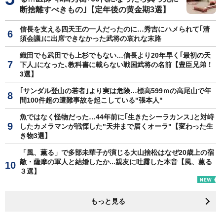
断捨離すべきもの｣【定年後の黄金期3選】
信長を支える四天王の一人だったのに…秀吉にハメられて｢清
須会議｣に出席できなかった武将の哀れな末路
織田でも武田でも上杉でもない…信長より20年早く｢最初の天
下人｣になった､教科書に載らない戦国武将の名前【豊臣兄弟！
3選】
｢サンダル登山の若者｣より実は危険…標高599ｍの高尾山で年
間100件超の遭難事故を起こしている"張本人"
魚ではなく怪物だった…44年前に｢生きたシーラカンス｣と対峙
したカメラマンが戦慄した"天井まで届くオーラ"【変わった生
き物3選】
「風、薫る」で多部未華子が演じる大山捨松はなぜ20歳上の宿
敵・薩摩の軍人と結婚したか...親友に吐露した本音【風、薫る
３選】
もっと見る