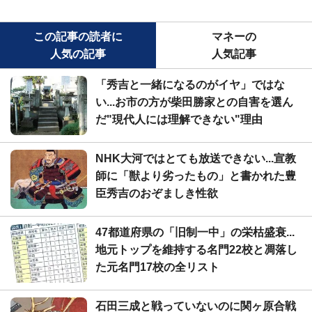
この記事の読者に
マネーの
人気の記事
人気記事
「秀吉と一緒になるのがイヤ」ではな
い...お市の方が柴田勝家との自害を選ん
だ"現代人には理解できない"理由
NHK大河ではとても放送できない...宣教
師に「獣より劣ったもの」と書かれた豊
臣秀吉のおぞましき性欲
47都道府県の「旧制一中」の栄枯盛衰...
地元トップを維持する名門22校と凋落し
た元名門17校の全リスト
石田三成と戦っていないのに関ヶ原合戦