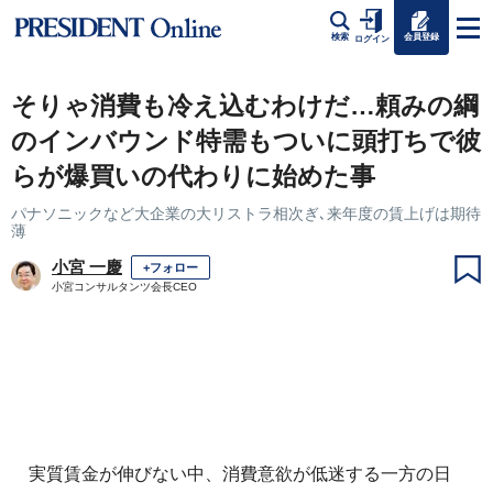
会員登録
検索
ログイン
そりゃ消費も冷え込むわけだ…頼みの綱
のインバウンド特需もついに頭打ちで彼
らが爆買いの代わりに始めた事
パナソニックなど大企業の大リストラ相次ぎ､来年度の賃上げは期待
薄
小宮 一慶
+フォロー
小宮コンサルタンツ会長CEO
実質賃金が伸びない中、消費意欲が低迷する一方の日