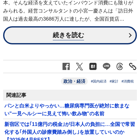
本。そんな経済を支えていたインバウンド消費にも陰りが
みられる。経営コンサルタントの小宮一慶さんは「訪日外
国人は過去最高の3686万人に達したが、全国百貨店…
続きを読む
政治・経済
#国内経済
#家計
#消費税
関連記事
パンと白米よりやっかい…糖尿病専門医が絶対に飲まな
い"一見ヘルシーに見えて怖い飲み物"の名前
新宿区では｢11億円の税金｣が日本人の負担に…全国で常習
化する｢外国人の診療費踏み倒し｣を放置していいのか
【2025年4月BEST】