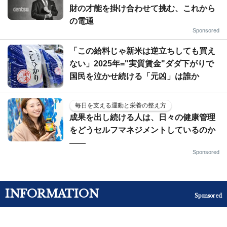
財の才能を掛け合わせて挑む、これから
の電通
Sponsored
「この給料じゃ新米は逆立ちしても買え
ない」2025年="実質賃金"ダダ下がりで
国民を泣かせ続ける「元凶」は誰か
毎日を支える運動と栄養の整え方
成果を出し続ける人は、日々の健康管理
をどうセルフマネジメントしているのか
——
Sponsored
INFORMATION
Sponsored