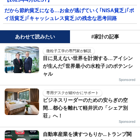
だから節約貧乏になる…お金が逃げていく｢NISA貧乏｣｢ポ
イ活貧乏｣｢キャッシュレス貧乏｣の残念な思考回路
あわせて読みたい
#家計の記事
微粒子工学の専門家が解説
目に見えない世界を計測する…アイシン
が生んだ｢世界最小の水粒子｣のポテンシ
ャル
Sponsored
専用デスクが細やかにサポート
ビジネスリーダーのための安らぎの空
間…都心を離れて軽井沢の「シェア別
荘」へ！
Sponsored
自動車産業を潰すつもりか...トランプ関