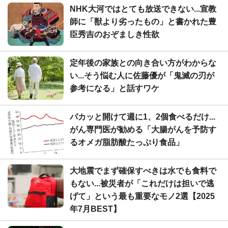
NHK大河ではとても放送できない...宣教
師に「獣より劣ったもの」と書かれた豊
臣秀吉のおぞましき性欲
定年後の家族との向き合い方がわからな
い...そう悩む人に佐藤優が「鬼滅の刃が
参考になる」と話すワケ
パカッと開けて週に1、2個食べるだけ...
がん専門医が勧める「大腸がんを予防す
るオメガ脂肪酸たっぷり食品」
大地震でまず確保すべきは水でも食料で
もない...被災者が「これだけは担いで逃
げて」という最も重要なモノ2選【2025
年7月BEST】