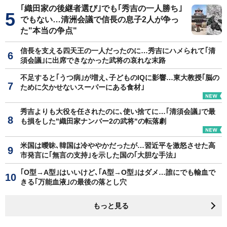
｢織田家の後継者選び｣でも｢秀吉の一人勝ち｣
でもない…清洲会議で信長の息子2人が争っ
た"本当の争点"
信長を支える四天王の一人だったのに…秀吉にハメられて｢清
須会議｣に出席できなかった武将の哀れな末路
不足すると｢うつ病｣が増え､子どものIQに影響…東大教授｢脳の
ために欠かせないスーパーにある食材｣
秀吉よりも大役を任されたのに､使い捨てに…｢清須会議｣で最
も損をした"織田家ナンバー2の武将"の転落劇
米国は曖昧､韓国は冷ややかだったが…習近平を激怒させた高
市発言に｢無言の支持｣を示した国の｢大胆な手法｣
｢O型→A型｣はいいけど､｢A型→O型｣はダメ…誰にでも輸血で
きる｢万能血液｣の最後の落とし穴
もっと見る