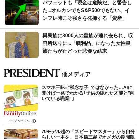
バフェットも「現金は危険だ」と警告し
た...オルカンでもS&P500でもない、イ
ンフレ時こそ強さを発揮する「資産」
異民族に3000人の皇族が連れ去られ、収
容所送りに...「戦利品」になった女性皇
族たちがたどった悲惨な結末
スマホ三昧="残念な子"ではなかった…AIに
聞けば一発でわかる｢子供の隠れた才能と"向
いている職業"｣
トップページへ
70モデル超の「スピードマスター」から自分
らしい一本を。日本橋三越でオメガの期間限