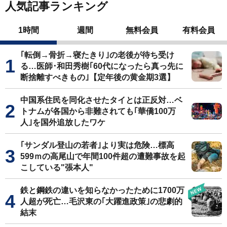
人気記事ランキング
1時間
週間
無料会員
有料会員
｢転倒→骨折→寝たきり｣の老後が待ち受け
る…医師･和田秀樹｢60代になったら真っ先に
断捨離すべきもの｣【定年後の黄金期3選】
中国系住民を同化させたタイとは正反対…ベ
トナムが各国から非難されても｢華僑100万
人｣を国外追放したワケ
｢サンダル登山の若者｣より実は危険…標高
599ｍの高尾山で年間100件超の遭難事故を起
こしている"張本人"
鉄と鋼鉄の違いを知らなかったために1700万
人超が死亡…毛沢東の｢大躍進政策｣の悲劇的
結末