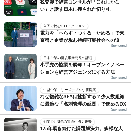
税交渉で経営コンサルが「これしかな
い」と話す日本に残された切り札
官民で挑むHTTアクション
電力を「へらす・つくる・ためる」で東
京都と企業が歩む持続可能社会への道
Sponsored
日本企業の新規事業開発の課題
小手先の協業を脱却！オープンイノベー
ションを経営アジェンダにする方法
Sponsored
中堅企業にリーズナブルな新提案
なぜ複雑なSFAは挫折する？少人数組織
に最適な「名刺管理の延長」で進めるDX
Sponsored
創業125周年の電通が描く未来
125年磨き続けた課題解決力。多様な人