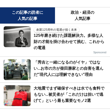
この記事の読者に
政治・経済の
人気の記事
人気記事
創業125周年の電通が描く未来
125年磨き続けた課題解決力。多様な人
財の才能を掛け合わせて挑む、これから
の電通
Sponsored
「秀吉と一緒になるのがイヤ」ではな
い...お市の方が柴田勝家との自害を選ん
だ"現代人には理解できない"理由
大地震でまず確保すべきは水でも食料で
もない...被災者が「これだけは担いで逃
げて」という最も重要なモノ2選