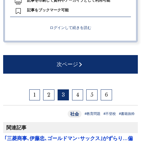
記事を印刷して資料やアーカイブとして利用可能
記事をブックマーク可能
ログインして続きを読む
次ページ
1
2
3
4
5
6
社会
#教育問題
#不登校
#書籍抜粋
関連記事
｢三菱商事､伊藤忠､ゴールドマン･サックス｣がずらり…偏