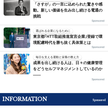
「さすが」の一言に込められた驚きや感
動。新しい価値を生み出し続ける電通の
挑戦
Sponsored
選ばれる企業になるために
東京都｢HTT取組推進宣言企業｣登録で環
境配慮時代を勝ち抜く具体策とは
Sponsored
毎日を支える運動と栄養の整え方
成果を出し続ける人は、日々の健康管理
をどうセルフマネジメントしているのか
——
Sponsored
INFORMATION
Sponsored