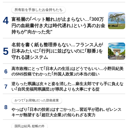
所有欲を手放したお金持ちたち
富裕層の｢ペット離れ｣が止まらない…｢300万
円の血統書付き犬は時代遅れ｣という真のお金
持ちが"向かった先"
名前を書く紙も整理券もない…フランス人が
日本みたいに｢行列｣に並ばないのに｢順番｣を
守れる謎システム
高市政権にとって｢日本人の生活｣はどうでもいい…小野田紀美
のSNS投稿でわかった｢外国人政策｣の本当の狙い
逆らった県議は次々と姿を消した…麻生太郎ですら手に負えな
い｢自民党福岡県議団｣が県民よりも大事にする掟
かつて｢お荷物｣だった防衛産業
やっぱり｢日本の技術｣はすごかった…習近平が恐れ､ゼレンス
キーが熱望する｢超巨大企業｣の知られざる実力
国民は結局､蚊帳の外