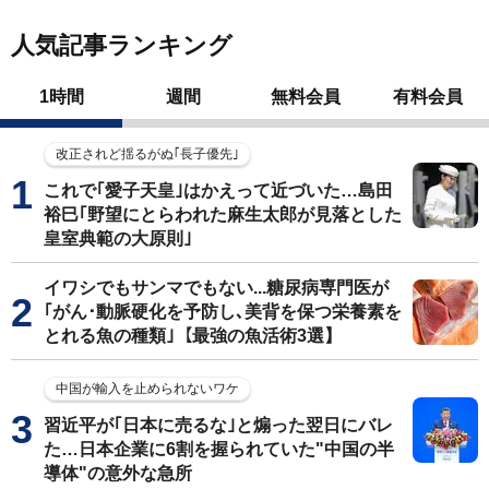
人気記事ランキング
1時間
週間
無料会員
有料会員
改正されど揺るがぬ｢長子優先｣
これで｢愛子天皇｣はかえって近づいた…島田
裕巳｢野望にとらわれた麻生太郎が見落とした
皇室典範の大原則｣
イワシでもサンマでもない...糖尿病専門医が
｢がん･動脈硬化を予防し､美背を保つ栄養素を
とれる魚の種類｣【最強の魚活術3選】
中国が輸入を止められないワケ
習近平が｢日本に売るな｣と煽った翌日にバレ
た…日本企業に6割を握られていた"中国の半
導体"の意外な急所