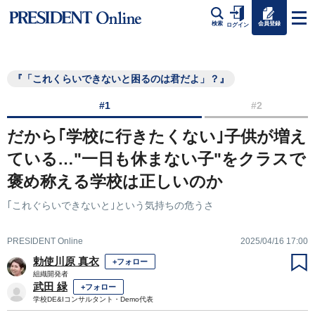
会員登録
検索
ログイン
『「これくらいできないと困るのは君だよ」？』
#1
#2
だから｢学校に行きたくない｣子供が増え
ている…"一日も休まない子"をクラスで
褒め称える学校は正しいのか
｢これぐらいできないと｣という気持ちの危うさ
PRESIDENT Online
2025/04/16 17:00
勅使川原 真衣
+フォロー
組織開発者
武田 緑
+フォロー
学校DE&Iコンサルタント・Demo代表