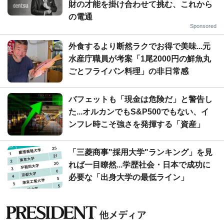
財の才能を掛け合わせて挑む、これから
の電通
Sponsored
外食するより断然ラクでお得で美味...元
水産庁職員が考案「1尾2000円の鮮魚丸
ごとフライパン料理」の非日常感
バフェットも「現金は危険だ」と警告し
た...オルカンでもS&P500でもない、イ
ンフレ時こそ強さを発揮する「資産」
「三菱商事"採用大学"ランキング」を見
れば一目瞭然...学歴社会・日本で成功に
必要な「出身大学の最低ライン」