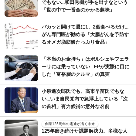
でもない...和田秀樹が手を出すなという
「世の中で一番金のかかる趣味」
パカッと開けて週に1、2個食べるだけ...
がん専門医が勧める「大腸がんを予防す
るオメガ脂肪酸たっぷり食品」
「本当のお金持ち」はポルシェやフェラ
ーリには乗っていない...FPが実際に目に
した「富裕層のクルマ」の真実
小泉進次郎氏でも、高市早苗氏でもな
い...いま自民党内で急浮上している「次
の首相」有力候補の意外な名前
創業125周年の電通が描く未来
125年磨き続けた課題解決力。多様な人