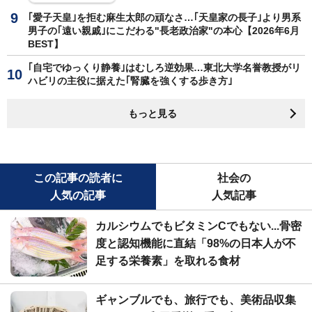
｢愛子天皇｣を拒む麻生太郎の頑なさ…｢天皇家の長子｣より男系
男子の｢遠い親戚｣にこだわる"長老政治家"の本心【2026年6月
BEST】
｢自宅でゆっくり静養｣はむしろ逆効果…東北大学名誉教授がリ
ハビリの主役に据えた｢腎臓を強くする歩き方｣
もっと見る
この記事の読者に
社会の
人気の記事
人気記事
カルシウムでもビタミンCでもない...骨密
度と認知機能に直結「98%の日本人が不
足する栄養素」を取れる食材
ギャンブルでも、旅行でも、美術品収集