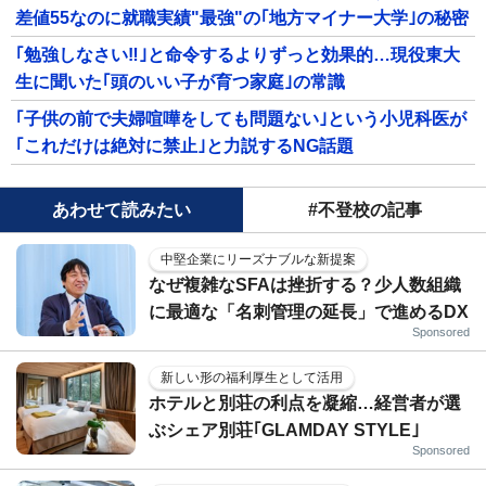
差値55なのに就職実績"最強"の｢地方マイナー大学｣の秘密
｢勉強しなさい‼｣と命令するよりずっと効果的…現役東大
生に聞いた｢頭のいい子が育つ家庭｣の常識
｢子供の前で夫婦喧嘩をしても問題ない｣という小児科医が
｢これだけは絶対に禁止｣と力説するNG話題
あわせて読みたい
#不登校の記事
中堅企業にリーズナブルな新提案
なぜ複雑なSFAは挫折する？少人数組織
に最適な「名刺管理の延長」で進めるDX
Sponsored
新しい形の福利厚生として活用
ホテルと別荘の利点を凝縮…経営者が選
ぶシェア別荘｢GLAMDAY STYLE｣
Sponsored