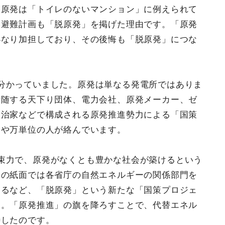
（原発は「トイレのないマンション」に例えられて
い避難計画も「脱原発」を掲げた理由です。「原発
小なり加担しており、その後悔も「脱原発」につな
分かっていました。原発は単なる発電所ではありま
付随する天下り団体、電力会社、原発メーカー、ゼ
政治家などで構成される原発推進勢力による「国策
金や万単位の人が絡んでいます。
束力で、原発がなくとも豊かな社会が築けるという
別の紙面では各省庁の自然エネルギーの関係部門を
するなど、「脱原発」という新たな「国策プロジェ
た。「原発推進」の旗を降ろすことで、代替エネル
待したのです。