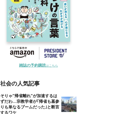
雑誌の予約購読
はこちら
社会の人気記事
そりゃ"帰省離れ"が加速するは
ずだわ…宗教学者が｢帰省も墓参
りも単なるブームだった｣と断言
するワケ