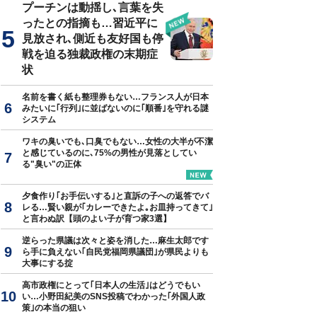
プーチンは動揺し､言葉を失
ったとの指摘も…習近平に
見放され､側近も友好国も停
戦を迫る独裁政権の末期症
状
名前を書く紙も整理券もない…フランス人が日本
みたいに｢行列｣に並ばないのに｢順番｣を守れる謎
システム
ワキの臭いでも､口臭でもない…女性の大半が不潔
と感じているのに､75%の男性が見落としてい
る"臭い"の正体
夕食作り｢お手伝いする｣と直訴の子への返答でバ
レる…賢い親が｢カレーできたよ｡お皿持ってきて｣
と言わぬ訳【頭のよい子が育つ家3選】
逆らった県議は次々と姿を消した…麻生太郎です
ら手に負えない｢自民党福岡県議団｣が県民よりも
大事にする掟
高市政権にとって｢日本人の生活｣はどうでもい
い…小野田紀美のSNS投稿でわかった｢外国人政
策｣の本当の狙い