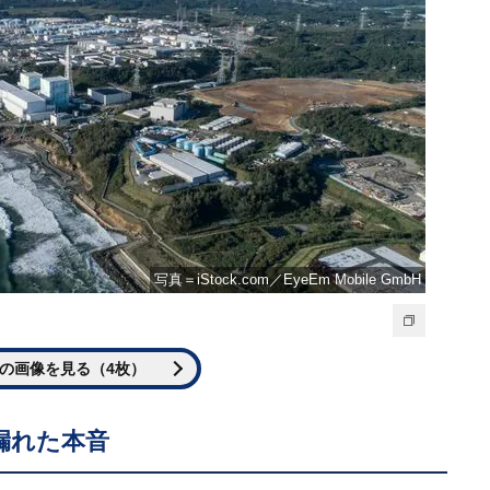
写真＝iStock.com／EyeEm Mobile GmbH
の画像を見る（4枚）
漏れた本音