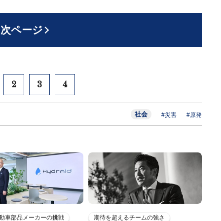
次ページ
2
3
4
社会
#災害
#原発
動車部品メーカーの挑戦
期待を超えるチームの強さ