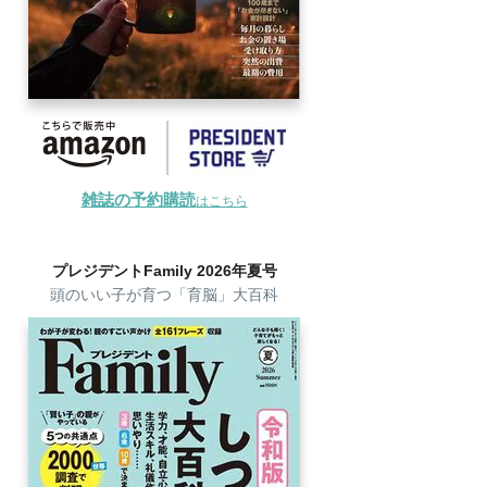
雑誌の予約購読
はこちら
プレジデントFamily 2026年夏号
頭のいい子が育つ「育脳」大百科