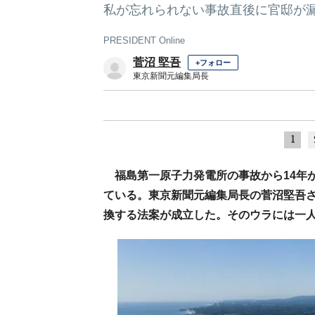
私が忘れられない事故直後に官邸が
PRESIDENT Online
菅沼 堅吾
+フォロー
東京新聞元編集局長
1
福島第一原子力発電所の事故から14年
ている。東京新聞元編集局長の菅沼堅吾さん
換する法案が成立した。そのウラには一