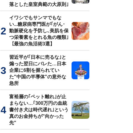
落とした皇室典範の大原則｣
イワシでもサンマでもな
い...糖尿病専門医が｢がん･
動脈硬化を予防し､美肌を保
つ栄養素をとれる魚の種類｣
【最強の魚活術3選】
習近平が｢日本に売るな｣と
煽った翌日にバレた…日本
企業に6割を握られてい
た"中国の半導体"の意外な
急所
富裕層の｢ペット離れ｣が止
まらない…｢300万円の血統
書付き犬は時代遅れ｣という
真のお金持ちが"向かった
先"