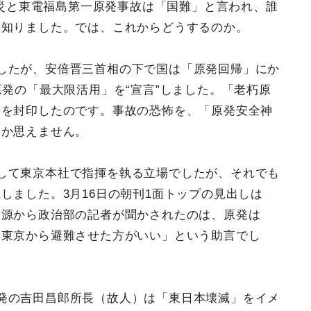
大震災と東電福島第一原発事故は「国難」と言われ、誰
を知りました。では、これからどうするのか。
したが、安倍晋三首相の下で国は「原発回帰」にか
原発の「最大限活用」を“宣言”しました。「老朽原
来を封印したのです。事故の恐怖を、「原発安全神
しか思えません。
して東京本社で指揮を執る立場でしたが、それでも
しました。3月16日の朝刊1面トップの見出しは
報源から政治部の記者が聞かされたのは、原発は
も東京から避難させた方がいい」という助言でし
発の吉田昌郎所長（故人）は「東日本壊滅」をイメ