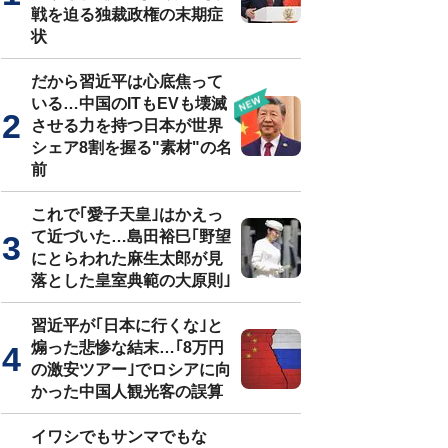
戦を迫る独裁政権の末期症
状
だから習近平は心底焦って
いる…中国のITもEVも壊滅
させる力を持つ日本が世界
シェア8割を握る"素材"の名
前
これで｢愛子天皇｣はかえっ
て近づいた…島田裕巳｢野望
にとらわれた麻生太郎が見
落とした皇室典範の大原則｣
習近平が｢日本に行くな｣と
煽った悲惨な結末…｢8万円
の激安ツアー｣でロシアに向
かった中国人観光客の誤算
イワシでもサンマでもな