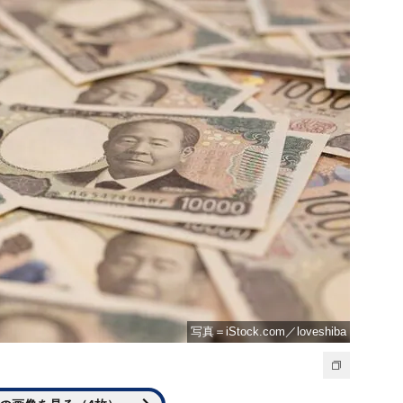
写真＝iStock.com／loveshiba