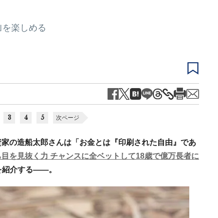
｣を楽しめる
3
4
5
次ページ
資家の造船太郎さんは「お金とは『印刷された自由』であ
ち目を見抜く力 チャンスに全ベットして18歳で億万長者に
を紹介する――。