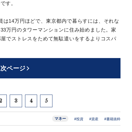
要です。
賃は14万円ほどで、東京都内で暮らすには、それな
33万円のタワーマンションに住み始めました。家
部屋でストレスをためて無駄遣いをするよりコスパ
次ページ
2
3
4
5
マネー
#投資
#資産
#書籍抜粋