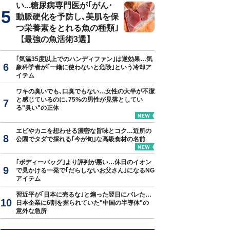
い...糖尿病専門医が｢がん･
動脈硬化を予防し､美肌を保
つ栄養素をとれる魚の種類｣
【最強の魚活術3選】
｢気温35度以上でのハンディファン｣は逆効果…気
象科学者が｢一緒に使わないと危険｣という冷却ア
イテム
ワキの臭いでも､口臭でもない…女性の大半が不潔
と感じているのに､75%の男性が見落としてい
る"臭い"の正体
エビやカニを想わせる濃密な旨味とコク…近所の
公園でタダで採れる｢今が旬｣な高級食材の名前
｢ボディーバッグ｣より評判が悪い…休日のイオン
で見かける一発で｢だらしないお父さん｣になるNG
アイテム
習近平が｢日本に売るな｣と煽った翌日にバレた…
日本企業に6割を握られていた"中国の半導体"の
意外な急所