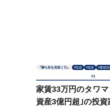
『勝ち目を見抜く力』
#投資
#資産
#書籍抜
#1
家賃33万円のタワマ
資産3億円超｣の投