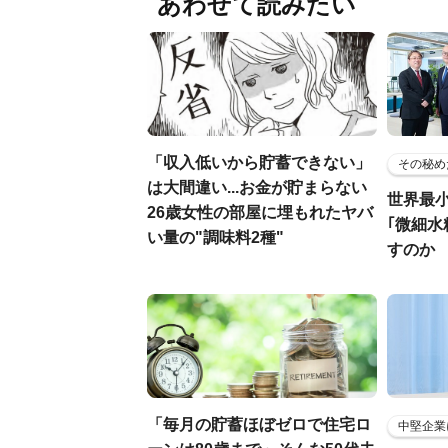
あわせて読みたい
「収入低いから貯蓄できない」
その秘め
は大間違い...お金が貯まらない
世界最
26歳女性の部屋に埋もれたヤバ
｢微細水
い量の"調味料2種"
すのか
「毎月の貯蓄ほぼゼロで住宅ロ
中堅企業