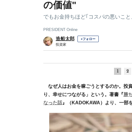
の価値"
でもお金持ちほど｢コスパの悪いこと
PRESIDENT Online
造船太郎
+フォロー
投資家
1
2
なぜ人はお金を稼ごうとするのか。投
り、幸せにつながる」という。著書『
勝
なった話
』（KADOKAWA）より、一部