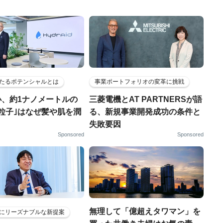
たるポテンシャルとは
事業ポートフォリオの変革に挑戦
小、約1ナノメートルの
三菱電機とAT PARTNERSが語
粒子｣はなぜ髪や肌を潤
る、新規事業開発成功の条件と
失敗要因
Sponsored
Sponsored
無理して「億超えタワマン」を
にリーズナブルな新提案