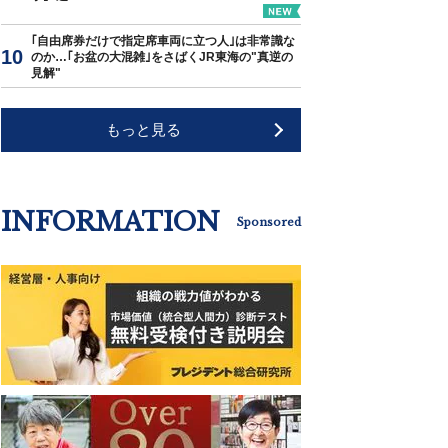
｢自由席券だけで指定席車両に立つ人｣は非常識な
のか…｢お盆の大混雑｣をさばくJR東海の"真逆の
見解"
もっと見る
INFORMATION
Sponsored