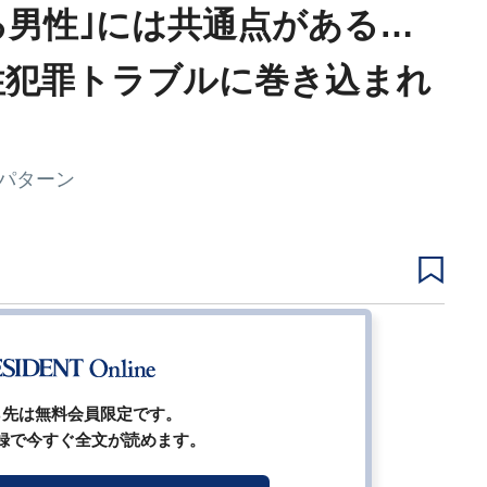
る男性｣には共通点がある…
性犯罪トラブルに巻き込まれ
パターン
2
3
4
5
次ページ
ら先は無料会員限定です。
録で今すぐ全文が読めます。