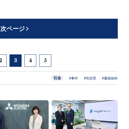
次ページ
2
3
4
5
社会
#事件
#性犯罪
#書籍抜粋