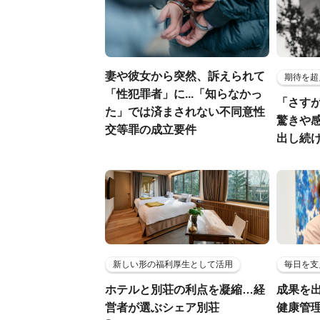
妻や彼女から突然、訴えられて
期待を超
「性犯罪者」に...「知らなかっ
「さす
た」では済まされない不同意性
驚きや
交等罪の成立要件
出し続
新しい形の福利厚生として活用
毎日を支
ホテルと別荘の利点を凝縮…経
成果を
営者が選ぶシェア別荘
健康管