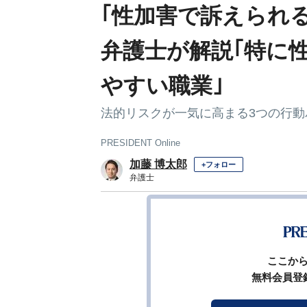
｢性加害で訴えられ
弁護士が解説｢特に
やすい職業｣
法的リスクが一気に高まる3つの行動
PRESIDENT Online
加藤 博太郎
+フォロー
弁護士
1
前ページ
ここか
無料会員登