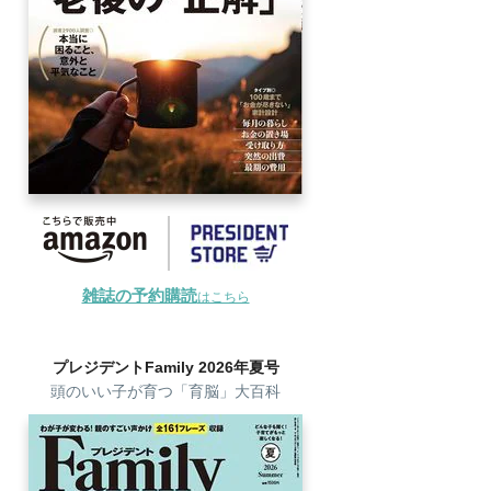
雑誌の予約購読
はこちら
プレジデントFamily 2026年夏号
頭のいい子が育つ「育脳」大百科