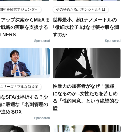
開発を経営アジェンダへ
その秘めたるポテンシャルとは
トアップ探索からM&Aま
世界最小、約1ナノメートルの
営戦略の実装を支援する
｢微細水粒子｣はなぜ髪や肌を潤
RTNERS
すのか
Sponsored
Sponsored
性暴力の加害者がなぜ「無罪」
にリーズナブルな新提案
になるのか...女性たちを苦しめ
なSFAは挫折する？少
る「性的同意」という絶望的な
織に最適な「名刺管理の
壁
進めるDX
Sponsored