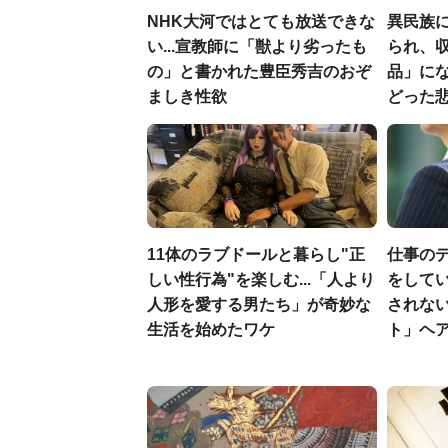
NHK大河ではとても放送できな
異民族に
い...宣教師に「獣より劣ったも
られ、収
の」と書かれた豊臣秀吉のおぞ
品」に
ましき性欲
どった
11体のラブドールと暮らし"正
仕事の
しい性行為"を楽しむ...「人より
をしてい
人形を愛する男たち」が奇妙な
されな
生活を始めたワケ
ト」ヘ