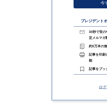
今
プレジデントオ
30秒で世
定メルマガ
約5万本の
記事を印刷
能
記事をブッ
ログ