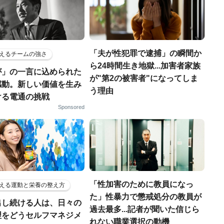
「夫が性犯罪で逮捕」の瞬間か
えるチームの強さ
ら24時間生き地獄...加害者家族
が」の一言に込められた
が"第2の被害者"になってしま
感動。新しい価値を生み
う理由
ける電通の挑戦
Sponsored
「性加害のために教員になっ
える運動と栄養の整え方
た」性暴力で懲戒処分の教員が
出し続ける人は、日々の
過去最多...記者が聞いた信じら
理をどうセルフマネジメ
れない職業選択の動機