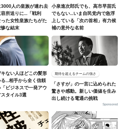
3000人の皇族が連れ去
小泉進次郎氏でも、高市早苗氏
容所送りに...「戦利
でもない...いま自民党内で急浮
なった女性皇族たちがた
上している「次の首相」有力候
悲惨な結末
補の意外な名前
デキない人ほどこの髪形
期待を超えるチームの強さ
る...相手から全く信頼
「さすが」の一言に込められた
い「ビジネスで一発アウ
驚きや感動。新しい価値を生み
アスタイル3選
出し続ける電通の挑戦
Sponsored