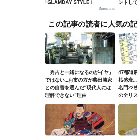
｢GLAMDAY STYLE｣
ントし
Sponsored
この記事の読者に人気の
「秀吉と一緒になるのがイヤ」
47都道
ではない...お市の方が柴田勝家
枯盛衰.
との自害を選んだ"現代人には
名門22
理解できない"理由
の全リ