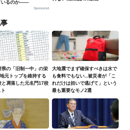
ているのか——
Sponsored
記事
府県の「旧制一中」の栄
大地震でまず確保すべきは水で
..地元トップを維持する
も食料でもない...被災者が「こ
校と凋落した元名門17校
れだけは担いで逃げて」という
スト
最も重要なモノ2選