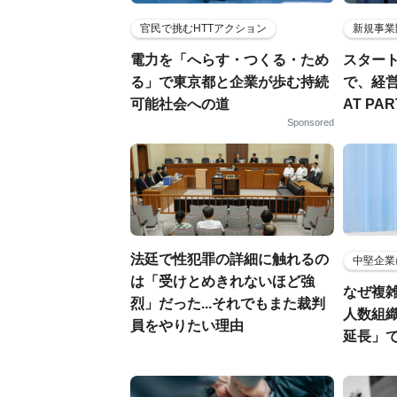
官民で挑むHTTアクション
新規事業
電力を「へらす・つくる・ため
スター
る」で東京都と企業が歩む持続
で、経
可能社会への道
AT PA
Sponsored
法廷で性犯罪の詳細に触れるの
中堅企業
は「受けとめきれないほど強
なぜ複雑
烈」だった...それでもまた裁判
人数組
員をやりたい理由
延長」で