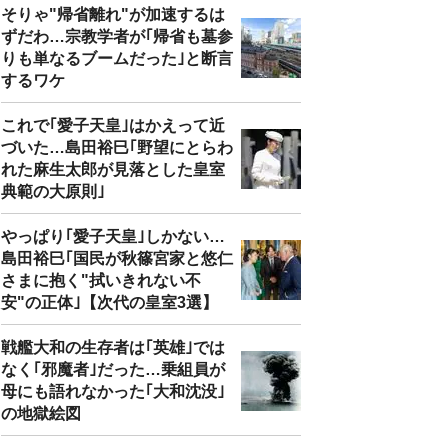
そりゃ"帰省離れ"が加速するは
ずだわ…宗教学者が｢帰省も墓参
りも単なるブームだった｣と断言
するワケ
これで｢愛子天皇｣はかえって近
づいた…島田裕巳｢野望にとらわ
れた麻生太郎が見落とした皇室
典範の大原則｣
やっぱり｢愛子天皇｣しかない…
島田裕巳｢国民が秋篠宮家と悠仁
さまに抱く"拭いきれない不
安"の正体｣【次代の皇室3選】
戦艦大和の生存者は｢英雄｣では
なく｢邪魔者｣だった…乗組員が
母にも語れなかった｢大和沈没｣
の地獄絵図