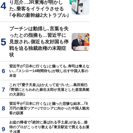
り厄介…JR東海が明かし
た､乗客をイライラさせる
｢令和の新幹線2大トラブル｣
プーチンは動揺し､言葉を失
ったとの指摘も…習近平に
見放され､側近も友好国も停
戦を迫る独裁政権の末期症
状
習近平が｢日本に行くな｣と煽っても､寿司は奪えな
い…｢スシロー14時間待ち｣が映し出す中国人客の
本音
これで｢愛子天皇｣はかえって近づいた…島田裕巳
｢野望にとらわれた麻生太郎が見落とした皇室典範
の大原則｣
習近平が｢日本に行くな｣と煽った悲惨な結末…｢8
万円の激安ツアー｣でロシアに向かった中国人観光
客の誤算
お盆の帰省で｢絶対に喜ばれる手土産｣がある…接
待のプロがこっそり教える｢東京駅近で買えるお菓
子｣6選