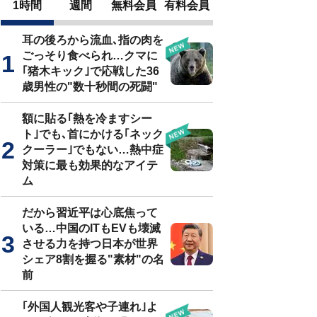
1時間
週間
無料会員
有料会員
耳の後ろから流血､指の肉を
ごっそり食べられ…クマに
｢猪木キック｣で応戦した36
歳男性の"数十秒間の死闘"
額に貼る｢熱を冷ますシー
ト｣でも､首にかける｢ネック
クーラー｣でもない…熱中症
対策に最も効果的なアイテ
ム
だから習近平は心底焦って
いる…中国のITもEVも壊滅
させる力を持つ日本が世界
シェア8割を握る"素材"の名
前
｢外国人観光客や子連れ｣よ