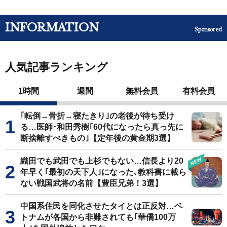
INFORMATION
Sponsored
人気記事ランキング
1時間
週間
無料会員
有料会員
｢転倒→骨折→寝たきり｣の老後が待ち受け
る…医師･和田秀樹｢60代になったら真っ先に
断捨離すべきもの｣【定年後の黄金期3選】
織田でも武田でも上杉でもない…信長より20
年早く｢最初の天下人｣になった､教科書に載ら
ない戦国武将の名前【豊臣兄弟！3選】
中国系住民を同化させたタイとは正反対…ベ
トナムが各国から非難されても｢華僑100万