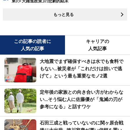
東の｢大躍進政策｣の悲劇的結末
もっと見る
この記事の読者に
キャリアの
人気の記事
人気記事
大地震でまず確保すべきは水でも食料で
もない...被災者が「これだけは担いで逃
げて」という最も重要なモノ2選
定年後の家族との向き合い方がわからな
い...そう悩む人に佐藤優が「鬼滅の刃が
参考になる」と話すワケ
石田三成と戦っていないのに関ヶ原合戦