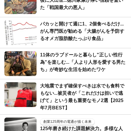
後に大出世...徳川家康が厚い信頼を置い
た「戦国最大の悪人」
パカッと開けて週に1、2個食べるだけ...
がん専門医が勧める「大腸がんを予防す
るオメガ脂肪酸たっぷり食品」
11体のラブドールと暮らし"正しい性行
為"を楽しむ...「人より人形を愛する男た
ち」が奇妙な生活を始めたワケ
大地震でまず確保すべきは水でも食料で
もない...被災者が「これだけは担いで逃
げて」という最も重要なモノ2選【2025
年7月BEST】
創業125周年の電通が描く未来
125年磨き続けた課題解決力。多様な人