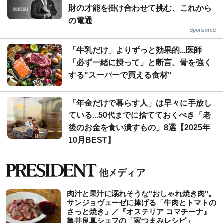
財の才能を掛け合わせて挑む、これから
の電通
Sponsored
「牛乳だけ」よりずっと効果的...医師
「必ず一緒に摂って」と断言、骨を強く
する"スーパーで買える食材"
「年金だけで暮らす人」は早々に手放し
ている...50代までに捨てておくべき「老
後のお金を食い潰すもの」8選【2025年
10月BEST】
肉汁と果汁に溺れそうな"おしゃれ焼き肉"。
サンジョヴェーゼに捧げる「牛肉とトマトの
さっと焼き」／『オステリア コマチーナ』
亀井良真シェフの「家つまみレシピ」