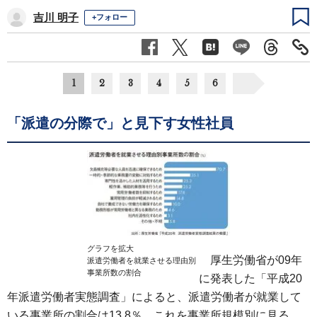
吉川 明子
+フォロー
1
2
3
4
5
6
「派遣の分際で」と見下す女性社員
グラフを拡大
厚生労働省が09年
派遣労働者を就業させる理由別
事業所数の割合
に発表した「平成20
年派遣労働者実態調査」によると、派遣労働者が就業して
いる事業所の割合は13.8％。これを事業所規模別に見る