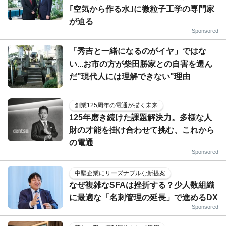
｢空気から作る水｣に微粒子工学の専門家
が迫る
Sponsored
「秀吉と一緒になるのがイヤ」ではな
い...お市の方が柴田勝家との自害を選ん
だ"現代人には理解できない"理由
創業125周年の電通が描く未来
125年磨き続けた課題解決力。多様な人
財の才能を掛け合わせて挑む、これから
の電通
Sponsored
中堅企業にリーズナブルな新提案
なぜ複雑なSFAは挫折する？少人数組織
に最適な「名刺管理の延長」で進めるDX
Sponsored