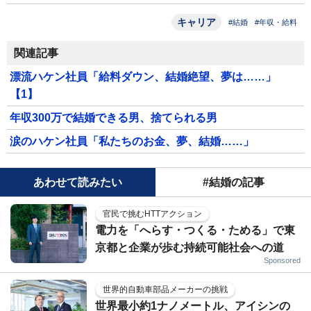
キャリア
#結婚
#年収・給料
関連記事
漂流ハケン社員「給料ダウン、結婚絶望、夢は……」
【1】
年収300万で結婚できる男、捨てられる男
涙のハケン社員「私たちのお金、夢、結婚……」
あわせて読みたい
#結婚の記事
官民で挑むHTTアクション
電力を「へらす・つくる・ためる」で東
京都と企業が歩む持続可能社会への道
Sponsored
世界的自動車部品メーカーの挑戦
世界最小約1ナノメートル、アイシンの