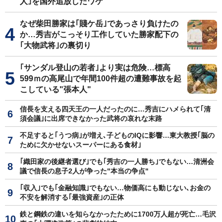
人｣を国外追放したワケ
なぜ柴田勝家は｢賤ケ岳｣であっさり負けたの
か…秀吉がこっそり工作していた勝家配下の
｢大物武将｣の裏切り
｢サンダル登山の若者｣より実は危険…標高
599ｍの高尾山で年間100件超の遭難事故を起
こしている"張本人"
信長を支える四天王の一人だったのに…秀吉にハメられて｢清
須会議｣に出席できなかった武将の哀れな末路
不足すると｢うつ病｣が増え､子どものIQに影響…東大教授｢脳の
ために欠かせないスーパーにある食材｣
｢織田家の後継者選び｣でも｢秀吉の一人勝ち｣でもない…清洲会
議で信長の息子2人が争った"本当の争点"
｢収入｣でも｢金融知識｣でもない…物価高にも動じない､お金の
不安を解消する｢最強資産｣の正体
鉄と鋼鉄の違いを知らなかったために1700万人超が死亡…毛沢