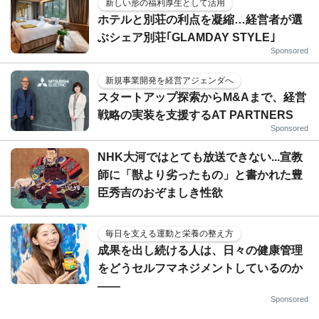
新しい形の福利厚生として活用
ホテルと別荘の利点を凝縮…経営者が選
ぶシェア別荘｢GLAMDAY STYLE｣
Sponsored
新規事業開発を経営アジェンダへ
スタートアップ探索からM&Aまで、経営
戦略の実装を支援するAT PARTNERS
Sponsored
NHK大河ではとても放送できない...宣教
師に「獣より劣ったもの」と書かれた豊
臣秀吉のおぞましき性欲
毎日を支える運動と栄養の整え方
成果を出し続ける人は、日々の健康管理
をどうセルフマネジメントしているのか
——
Sponsored