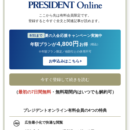
ここから先は有料会員限定です。
登録すると今すぐ全文と関連記事が読めます。
夏の入会応援キャンペーン実施中
8/31まで
4,800円
年額プランが
お得
（税込）
※年額プラン限定／他割引との併用不可
お申込みはこちら
今すぐ登録して続きを読む
（
最初の7日間無料
・無料期間内はいつでも解約可）
プレジデントオンライン有料会員の4つの特典
広告最小化で快適な閲覧