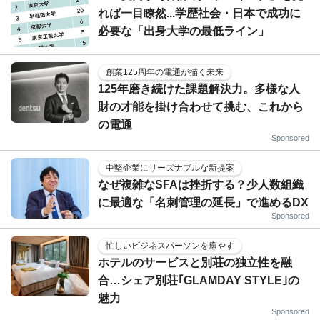
れば一目瞭然...学歴社会・日本で成功に
必要な「出身大学の最低ライン」
創業125周年の電通が描く未来
125年磨き続けた課題解決力。多様な人
財の才能を掛け合わせて挑む、これから
の電通
Sponsored
中堅企業にリーズナブルな新提案
なぜ複雑なSFAは挫折する？少人数組織
に最適な「名刺管理の延長」で進めるDX
Sponsored
忙しいビジネスパーソンを癒やす
ホテルのサービスと別荘の独立性を融
合…シェア別荘｢GLAMDAY STYLE｣の
魅力
Sponsored