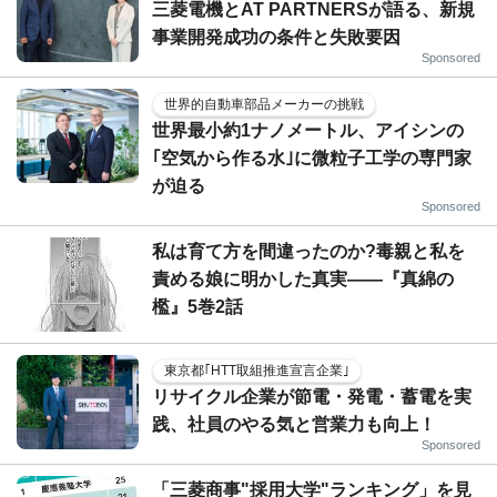
三菱電機とAT PARTNERSが語る、新規
事業開発成功の条件と失敗要因
Sponsored
世界的自動車部品メーカーの挑戦
世界最小約1ナノメートル、アイシンの
｢空気から作る水｣に微粒子工学の専門家
が迫る
Sponsored
私は育て方を間違ったのか?毒親と私を
責める娘に明かした真実――『真綿の
檻』5巻2話
東京都｢HTT取組推進宣言企業｣
リサイクル企業が節電・発電・蓄電を実
践、社員のやる気と営業力も向上！
Sponsored
「三菱商事"採用大学"ランキング」を見