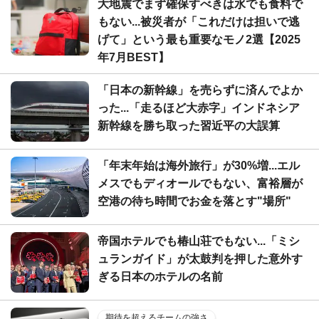
大地震でまず確保すべきは水でも食料で
もない...被災者が「これだけは担いで逃
げて」という最も重要なモノ2選【2025
年7月BEST】
「日本の新幹線」を売らずに済んでよか
った...「走るほど大赤字」インドネシア
新幹線を勝ち取った習近平の大誤算
「年末年始は海外旅行」が30%増...エル
メスでもディオールでもない、富裕層が
空港の待ち時間でお金を落とす"場所"
帝国ホテルでも椿山荘でもない...「ミシ
ュランガイド」が太鼓判を押した意外す
ぎる日本のホテルの名前
期待を超えるチームの強さ