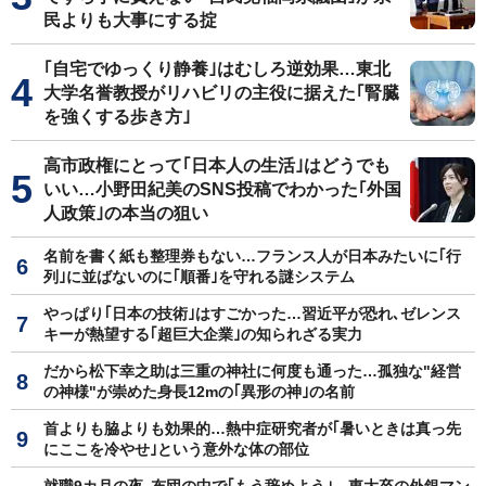
民よりも大事にする掟
｢自宅でゆっくり静養｣はむしろ逆効果…東北
大学名誉教授がリハビリの主役に据えた｢腎臓
を強くする歩き方｣
高市政権にとって｢日本人の生活｣はどうでも
いい…小野田紀美のSNS投稿でわかった｢外国
人政策｣の本当の狙い
名前を書く紙も整理券もない…フランス人が日本みたいに｢行
列｣に並ばないのに｢順番｣を守れる謎システム
やっぱり｢日本の技術｣はすごかった…習近平が恐れ､ゼレンス
キーが熱望する｢超巨大企業｣の知られざる実力
だから松下幸之助は三重の神社に何度も通った…孤独な"経営
の神様"が崇めた身長12mの｢異形の神｣の名前
首よりも脇よりも効果的…熱中症研究者が｢暑いときは真っ先
にここを冷やせ｣という意外な体の部位
就職9カ月の夜､布団の中で｢もう辞めよう｣…東大卒の外銀マン