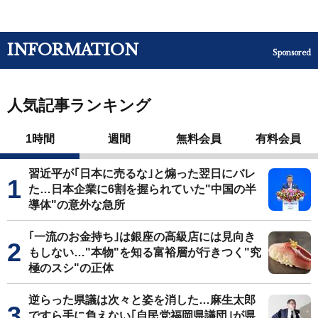
INFORMATION
Sponsored
人気記事ランキング
1時間
週間
無料会員
有料会員
習近平が｢日本に売るな｣と煽った翌日にバレ
た…日本企業に6割を握られていた"中国の半
導体"の意外な急所
｢一流のお金持ち｣は銀座の高級店には見向き
もしない…"本物"を知る富裕層が行きつく"究
極のスシ"の正体
逆らった県議は次々と姿を消した…麻生太郎
ですら手に負えない｢自民党福岡県議団｣が県