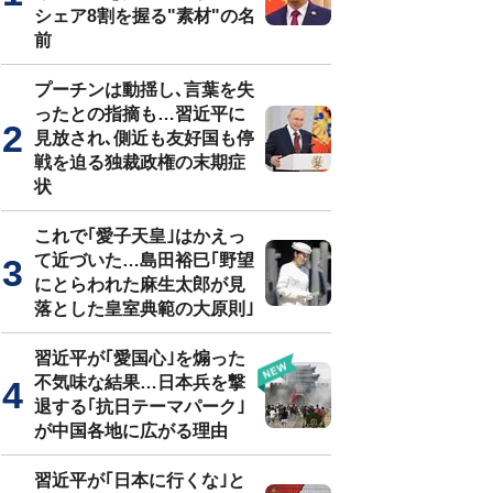
シェア8割を握る"素材"の名
前
プーチンは動揺し､言葉を失
ったとの指摘も…習近平に
見放され､側近も友好国も停
戦を迫る独裁政権の末期症
状
これで｢愛子天皇｣はかえっ
て近づいた…島田裕巳｢野望
にとらわれた麻生太郎が見
落とした皇室典範の大原則｣
習近平が｢愛国心｣を煽った
不気味な結果…日本兵を撃
退する｢抗日テーマパーク｣
が中国各地に広がる理由
習近平が｢日本に行くな｣と