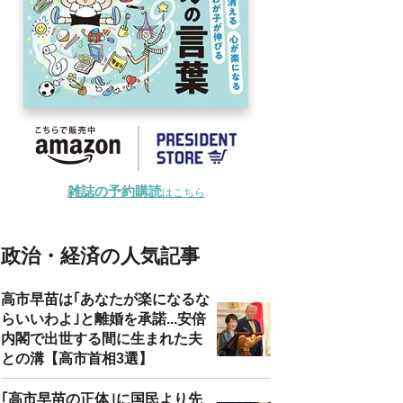
雑誌の予約購読
はこちら
政治・経済の人気記事
高市早苗は｢あなたが楽になるな
らいいわよ｣と離婚を承諾...安倍
内閣で出世する間に生まれた夫
との溝【高市首相3選】
｢高市早苗の正体｣に国民より先