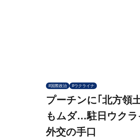
#国際政治
#ウクライナ
プーチンに｢北方領
もムダ…駐日ウクラ
外交の手口