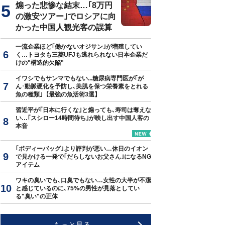
煽った悲惨な結末…｢8万円
の激安ツアー｣でロシアに向
かった中国人観光客の誤算
一流企業ほど｢働かないオジサン｣が増殖してい
く…トヨタも三菱UFJも逃れられない日本企業だ
けの"構造的欠陥"
イワシでもサンマでもない...糖尿病専門医が｢が
ん･動脈硬化を予防し､美肌を保つ栄養素をとれる
魚の種類｣【最強の魚活術3選】
習近平が｢日本に行くな｣と煽っても､寿司は奪えな
い…｢スシロー14時間待ち｣が映し出す中国人客の
本音
｢ボディーバッグ｣より評判が悪い…休日のイオン
で見かける一発で｢だらしないお父さん｣になるNG
アイテム
ワキの臭いでも､口臭でもない…女性の大半が不潔
と感じているのに､75%の男性が見落としてい
る"臭い"の正体
もっと見る