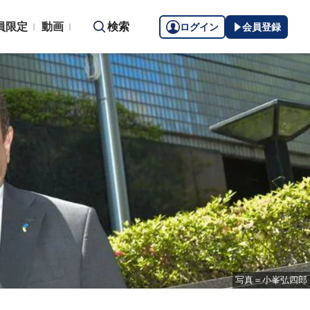
員限定
動画
検索
ログイン
会員登録
写真＝小峯弘四郎