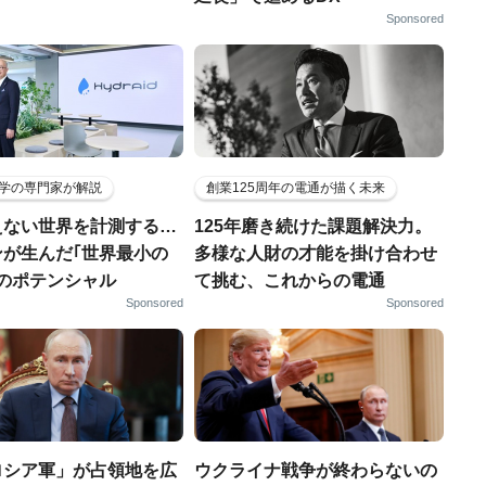
Sponsored
学の専門家が解説
創業125周年の電通が描く未来
えない世界を計測する…
125年磨き続けた課題解決力。
ンが生んだ｢世界最小の
多様な人財の才能を掛け合わせ
｣のポテンシャル
て挑む、これからの電通
Sponsored
Sponsored
ロシア軍」が占領地を広
ウクライナ戦争が終わらないの