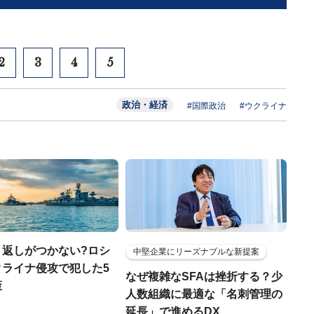
2
3
4
5
政治・経済
#国際政治
#ウクライナ
り返しがつかない?ロシ
中堅企業にリーズナブルな新提案
クライナ侵攻で犯した5
なぜ複雑なSFAは挫折する？少
策
人数組織に最適な「名刺管理の
延長」で進めるDX