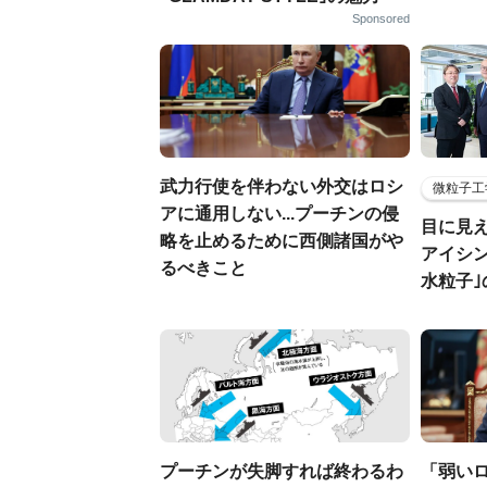
Sponsored
武力行使を伴わない外交はロシ
微粒子工
アに通用しない...プーチンの侵
目に見
略を止めるために西側諸国がや
アイシ
るべきこと
水粒子
プーチンが失脚すれば終わるわ
「弱い