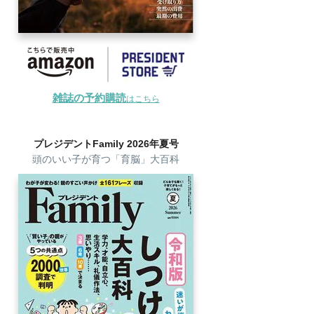
雑誌の予約購読
はこちら
プレジデントFamily 2026年夏号
頭のいい子が育つ「育脳」大百科