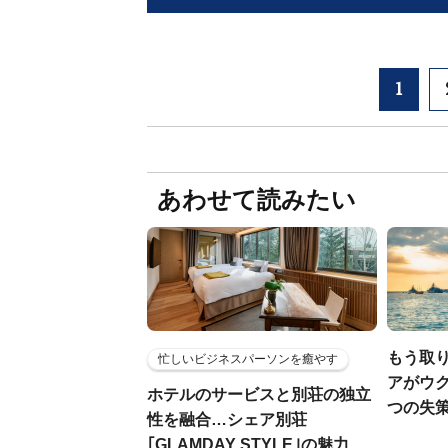
1
あわせて読みたい
もう取
忙しいビジネスパーソンを癒やす
アがウ
ホテルのサービスと別荘の独立
つの失
性を融合…シェア別荘
｢GLAMDAY STYLE｣の魅力