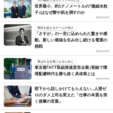
その秘めたるポテンシャルとは
世界最小、約1ナノメートルの｢微細水粒
子｣はなぜ髪や肌を潤すのか
Sponsored
期待を超えるチームの強さ
「さすが」の一言に込められた驚きや感
動。新しい価値を生み出し続ける電通の
挑戦
Sponsored
選ばれる企業になるために
東京都｢HTT取組推進宣言企業｣登録で環
境配慮時代を勝ち抜く具体策とは
Sponsored
部下から話しかけてもらえない...人望ゼ
ロのダメ上司を変えた「仕事の本質を突
く後輩の言葉」