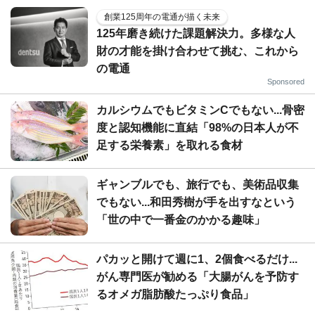
創業125周年の電通が描く未来
125年磨き続けた課題解決力。多様な人
財の才能を掛け合わせて挑む、これから
の電通
Sponsored
カルシウムでもビタミンCでもない...骨密
度と認知機能に直結「98%の日本人が不
足する栄養素」を取れる食材
ギャンブルでも、旅行でも、美術品収集
でもない...和田秀樹が手を出すなという
「世の中で一番金のかかる趣味」
パカッと開けて週に1、2個食べるだけ...
がん専門医が勧める「大腸がんを予防す
るオメガ脂肪酸たっぷり食品」