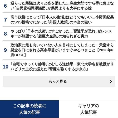
逆らった県議は次々と姿を消した…麻生太郎ですら手に負えな
い｢自民党福岡県議団｣が県民よりも大事にする掟
高市政権にとって｢日本人の生活｣はどうでもいい…小野田紀美
のSNS投稿でわかった｢外国人政策｣の本当の狙い
やっぱり｢日本の技術｣はすごかった…習近平が恐れ､ゼレンス
キーが熱望する｢超巨大企業｣の知られざる実力
政治家に最も向いていない人を首相にしてしまった…天皇すら
懸念を口にされる高市早苗がいますぐやるべきこと【2026年6
月BEST】
｢自宅でゆっくり静養｣はむしろ逆効果…東北大学名誉教授がリ
ハビリの主役に据えた｢腎臓を強くする歩き方｣
もっと見る
この記事の読者に
キャリアの
人気の記事
人気記事