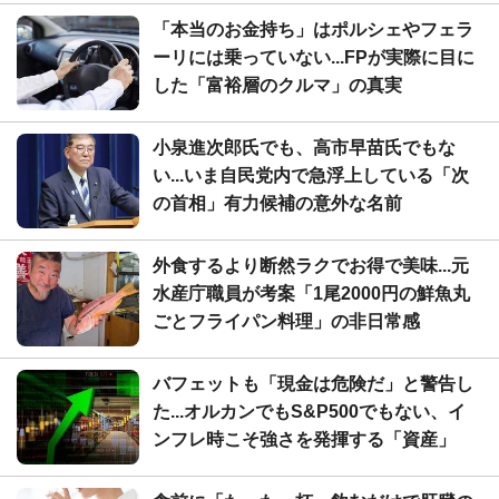
「本当のお金持ち」はポルシェやフェラ
ーリには乗っていない...FPが実際に目に
した「富裕層のクルマ」の真実
小泉進次郎氏でも、高市早苗氏でもな
い...いま自民党内で急浮上している「次
の首相」有力候補の意外な名前
外食するより断然ラクでお得で美味...元
水産庁職員が考案「1尾2000円の鮮魚丸
ごとフライパン料理」の非日常感
バフェットも「現金は危険だ」と警告し
た...オルカンでもS&P500でもない、イ
ンフレ時こそ強さを発揮する「資産」