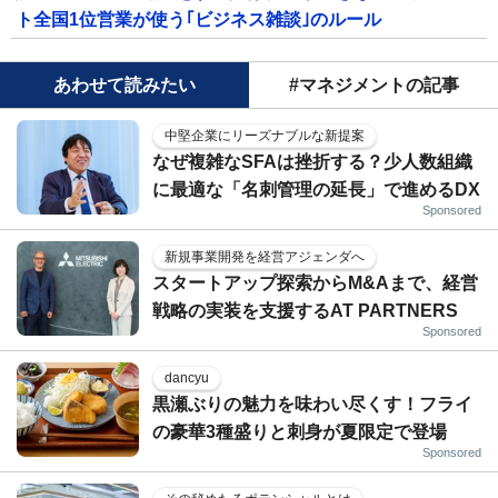
ト全国1位営業が使う｢ビジネス雑談｣のルール
あわせて読みたい
#マネジメントの記事
中堅企業にリーズナブルな新提案
なぜ複雑なSFAは挫折する？少人数組織
に最適な「名刺管理の延長」で進めるDX
Sponsored
新規事業開発を経営アジェンダへ
スタートアップ探索からM&Aまで、経営
戦略の実装を支援するAT PARTNERS
Sponsored
dancyu
黒瀬ぶりの魅力を味わい尽くす！フライ
の豪華3種盛りと刺身が夏限定で登場
Sponsored