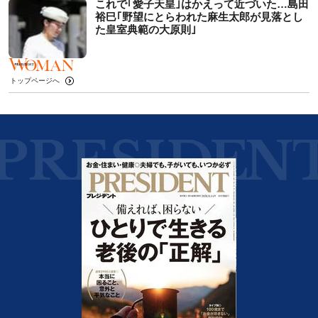
これで｢愛子天皇｣はかえって近づいた…島田
裕巳｢野望にとらわれた麻生太郎が見落とし
た皇室典範の大原則｣
トップページへ