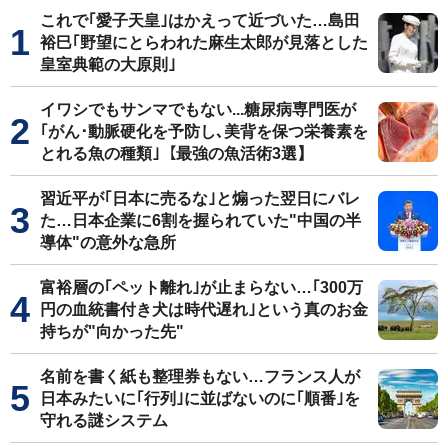
これで｢愛子天皇｣はかえって近づいた…島田
裕巳｢野望にとらわれた麻生太郎が見落とした
皇室典範の大原則｣
イワシでもサンマでもない...糖尿病専門医が
｢がん･動脈硬化を予防し､美背を保つ栄養素を
とれる魚の種類｣【最強の魚活術3選】
習近平が｢日本に売るな｣と煽った翌日にバレ
た…日本企業に6割を握られていた"中国の半
導体"の意外な急所
富裕層の｢ペット離れ｣が止まらない…｢300万
円の血統書付き犬は時代遅れ｣という真のお金
持ちが"向かった先"
名前を書く紙も整理券もない…フランス人が
日本みたいに｢行列｣に並ばないのに｢順番｣を
守れる謎システム