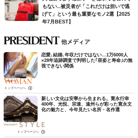
もない...被災者が「これだけは担いで逃
げて」という最も重要なモノ2選【2025
年7月BEST】
恋愛､結婚､年収だけではない…1万6000人
×28年追跡調査で判明した｢容姿と寿命｣の無
視できない関係
トップページへ
新しい文化は安寧から生まれる。寛永行幸
400年、光悦、宗達、遠州らが彩った寛永文
化の魅力と、今年見たい名所・名作選
トップページへ