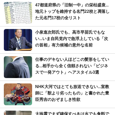
47都道府県の「旧制一中」の栄枯盛衰...
地元トップを維持する名門22校と凋落し
た元名門17校の全リスト
小泉進次郎氏でも、高市早苗氏でもな
い...いま自民党内で急浮上している「次
の首相」有力候補の意外な名前
仕事のデキない人ほどこの髪形をしてい
る...相手から全く信頼されない「ビジネ
スで一発アウト」ヘアスタイル3選
NHK大河ではとても放送できない...宣教
師に「獣より劣ったもの」と書かれた豊
臣秀吉のおぞましき性欲
大地震でまず確保すべきは水でも食料で