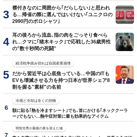
襟付きなのに周囲から｢だらしない｣と思われ
る…帰省の際に選んではいけない｢ユニクロの
2990円のポロシャツ｣
耳の後ろから流血､指の肉をごっそり食べら
れ…クマに｢猪木キック｣で応戦した36歳男性
の"数十秒間の死闘"
経済戦争踏み切れば自国産業崩壊
だから習近平は心底焦っている…中国のITも
EVも壊滅させる力を持つ日本が世界シェア8
割を握る"素材"の名前
冷感と冷却は全くの別物
額に貼る｢熱を冷ますシート｣でも､首にかける｢ネッククーラ
ー｣でもない…熱中症対策に最も効果的なアイテム
明智光秀が最後の夜を迎えた城