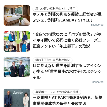
新しい形の福利厚生として活用
ホテルと別荘の利点を凝縮…経営者が選
ぶシェア別荘｢GLAMDAY STYLE｣
Sponsored
“若造”の指示なのに「バブル世代」がホ
イホイ聞いて必死に働く必殺フレーズ...
正直メンドい「年上部下」の取説
微粒子工学の専門家が解説
目に見えない世界を計測する…アイシン
が生んだ｢世界最小の水粒子｣のポテンシ
ャル
Sponsored
事業ポートフォリオの変革に挑戦
三菱電機とAT PARTNERSが語る、新規
事業開発成功の条件と失敗要因