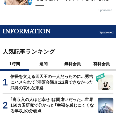
——
Sponsored
INFORMATION
Sponsored
人気記事ランキング
1時間
週間
無料会員
有料会員
信長を支える四天王の一人だったのに…秀吉
にハメられて｢清須会議｣に出席できなかった
武将の哀れな末路
｢高収入の人ほど幸せ｣は間違いだった…世界
160カ国研究で分かった｢幸福を感じにくくな
る年収｣の分岐点