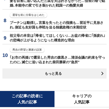
妻を自害に追い込んだ三成を夫は許さなかった…信長の命で結
婚､本能寺の変で引き裂かれた戦国一の熱愛夫婦
選挙を前に分裂をはじめた
プーチンは動揺し､言葉を失ったとの指摘も…習近平に見放さ
れ､側近も友好国も停戦を迫る独裁政権の末期症状
祖父母の本音は｢帰省してほしくない｣…お盆の帰省に｢孫疲れ｣
の悲鳴が上がるようになった構造的な理由
秀吉の野望と勝家の誤算
｢お市の再婚｣で露呈した秀吉の腹黒さ…清須会議の約束を守っ
たのに､滅亡に追い込まれた柴田勝家の"急所"
もっと見る
この記事の読者に
キャリアの
人気の記事
人気記事