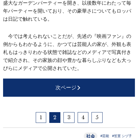
盛大なガーデンパーティーを開き、以後数年にわたって毎
年パーティーを開いており、その豪華さについてもロッパ
は日記で触れている。
今では考えられないことだが、先述の『映画ファン』の
例からもわかるように、かつては芸能人の家が、外観も表
札もはっきりわかる状態で雑誌などのメディアで写真付き
で紹介され、その家族の顔や豊かな暮らしぶりなども大っ
ぴらにメディアで公開されていた。
次ページ
1
2
3
4
5
社会
#芸能
#笠置 シヅ子