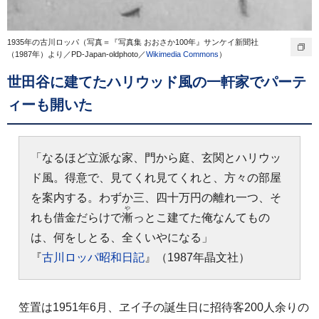
1935年の古川ロッパ（写真＝『写真集 おおさか100年』サンケイ新聞社
（1987年）より／PD-Japan-oldphoto／
Wikimedia Commons
）
世田谷に建てたハリウッド風の一軒家でパーテ
ィーも開いた
「なるほど立派な家、門から庭、玄関とハリウッ
ド風。得意で、見てくれ見てくれと、方々の部屋
を案内する。わずか三、四十万円の離れ一つ、そ
や
れも借金だらけで
漸
っとこ建てた俺なんてもの
は、何をしとる、全くいやになる」
『
古川ロッパ昭和日記
』（1987年晶文社）
笠置は1951年6月、ヱイ子の誕生日に招待客200人余りの