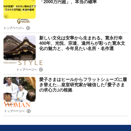
「2000万円超」、本当の確率
トップページへ
新しい文化は安寧から生まれる。寛永行幸
400年、光悦、宗達、遠州らが彩った寛永文
化の魅力と、今年見たい名所・名作選
トップページへ
愛子さまはヒールからフラットシューズに履
き替えた…皇室研究家が確信した｢愛子さま
の求心力｣の根拠
トップページへ