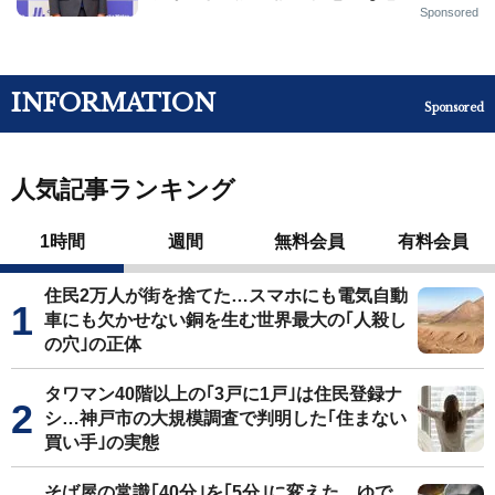
Sponsored
INFORMATION
Sponsored
人気記事ランキング
1時間
週間
無料会員
有料会員
住民2万人が街を捨てた…スマホにも電気自動
車にも欠かせない銅を生む世界最大の｢人殺し
の穴｣の正体
タワマン40階以上の｢3戸に1戸｣は住民登録ナ
シ…神戸市の大規模調査で判明した｢住まない
買い手｣の実態
そば屋の常識｢40分｣を｢5分｣に変えた…ゆで