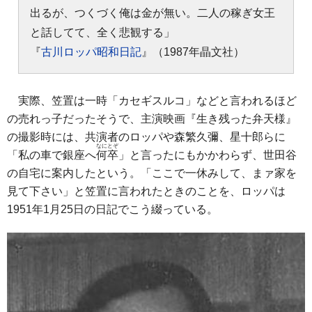
出るが、つくづく俺は金が無い。二人の稼ぎ女王
と話してて、全く悲観する」
『
古川ロッパ昭和日記
』（1987年晶文社）
実際、笠置は一時「カセギスルコ」などと言われるほど
の売れっ子だったそうで、主演映画『生き残った弁天様』
の撮影時には、共演者のロッパや森繁久彌、星十郎らに
なにとぞ
「私の車で銀座へ
何卒
」と言ったにもかかわらず、世田谷
の自宅に案内したという。「ここで一休みして、まァ家を
見て下さい」と笠置に言われたときのことを、ロッパは
1951年1月25日の日記でこう綴っている。