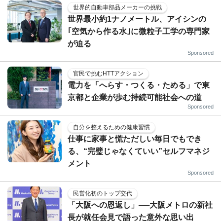
世界的自動車部品メーカーの挑戦
世界最小約1ナノメートル、アイシンの
｢空気から作る水｣に微粒子工学の専門家
が迫る
Sponsored
官民で挑むHTTアクション
電力を「へらす・つくる・ためる」で東
京都と企業が歩む持続可能社会への道
Sponsored
自分を整えるための健康習慣
仕事に家事と慌ただしい毎日でもでき
る、“完璧じゃなくていい”セルフマネジ
メント
Sponsored
民営化初のトップ交代
「大阪への恩返し」──大阪メトロの新社
長が就任会見で語った意外な思い出