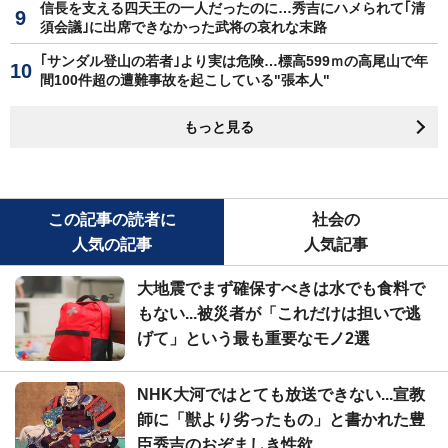
信長を支える四天王の一人だったのに…秀吉にハメられて｢清
須会議｣に出席できなかった武将の哀れな末路
｢サンダル登山の若者｣より実は危険…標高599ｍの高尾山で年
間100件超の遭難事故を起こしている"張本人"
もっと見る
この記事の読者に
社会の
人気の記事
人気記事
大地震でまず確保すべきは水でも食料で
もない...被災者が「これだけは担いで逃
げて」という最も重要なモノ2選
NHK大河ではとても放送できない...宣教
師に「獣より劣ったもの」と書かれた豊
臣秀吉のおぞましき性欲