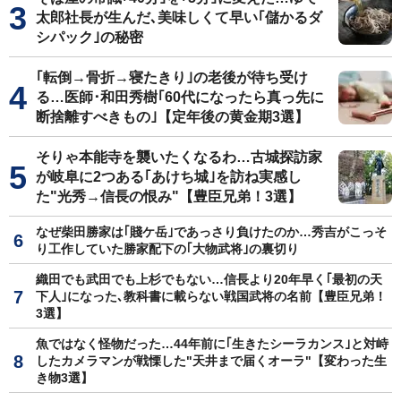
太郎社長が生んだ､美味しくて早い｢儲かるダ
シパック｣の秘密
｢転倒→骨折→寝たきり｣の老後が待ち受け
る…医師･和田秀樹｢60代になったら真っ先に
断捨離すべきもの｣【定年後の黄金期3選】
そりゃ本能寺を襲いたくなるわ…古城探訪家
が岐阜に2つある｢あけち城｣を訪ね実感し
た"光秀→信長の恨み"【豊臣兄弟！3選】
なぜ柴田勝家は｢賤ケ岳｣であっさり負けたのか…秀吉がこっそ
り工作していた勝家配下の｢大物武将｣の裏切り
織田でも武田でも上杉でもない…信長より20年早く｢最初の天
下人｣になった､教科書に載らない戦国武将の名前【豊臣兄弟！
3選】
魚ではなく怪物だった…44年前に｢生きたシーラカンス｣と対峙
したカメラマンが戦慄した"天井まで届くオーラ"【変わった生
き物3選】