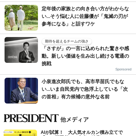
定年後の家族との向き合い方がわからな
い...そう悩む人に佐藤優が「鬼滅の刃が
参考になる」と話すワケ
期待を超えるチームの強さ
「さすが」の一言に込められた驚きや感
動。新しい価値を生み出し続ける電通の
挑戦
Sponsored
小泉進次郎氏でも、高市早苗氏でもな
い...いま自民党内で急浮上している「次
の首相」有力候補の意外な名前
AIが試算！ 大人気オルカン積み立てで