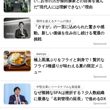
い...お市の方が柴田勝家との自害を選ん
だ"現代人には理解できない"理由
期待を超えるチームの強さ
「さすが」の一言に込められた驚きや感
動。新しい価値を生み出し続ける電通の
挑戦
Sponsored
dancyu
極上黒瀬ぶりをフライと刺身で！贅沢な
フライ3種盛りが味わえる夏の限定メニ
ュー
Sponsored
中堅企業にリーズナブルな新提案
なぜ複雑なSFAは挫折する？少人数組織
に最適な「名刺管理の延長」で進めるDX
Sponsored