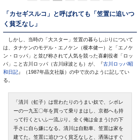
「カセギスルコ」と呼ばれても「笠置に追いつ
く貧乏なし」
しかし、当時の「大スター」笠置の暮らしぶりについて
は、タナケンのモデル・エノケン（榎本健一）と「エノケ
ン・ロッパ」と並び称されて人気を競った喜劇役者「ロッ
パ」こと古川ロッパ（古川緑波とも）が、『
古川ロッパ昭
和日記
』（1987年晶文社版）の中で次のように記してい
る。
「清川（虹子）は世わたりのうまい奴で、シボレ
ーの一九五〇年を買って乗りまはし、京都へも持
って行くといふ一流ぶり。全く俺は金まうけの下
手さに自ら嫌になる。清川は自動車、笠置は家を
建てた。笠置に追ひつく貧乏なしと、洒落はすぐ