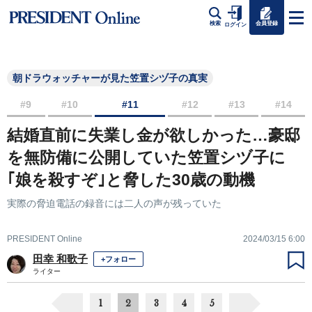
会員登録
検索
ログイン
朝ドラウォッチャーが見た笠置シヅ子の真実
#9
#10
#11
#12
#13
#14
結婚直前に失業し金が欲しかった…豪邸
を無防備に公開していた笠置シヅ子に
｢娘を殺すぞ｣と脅した30歳の動機
実際の脅迫電話の録音には二人の声が残っていた
PRESIDENT Online
2024/03/15 6:00
田幸 和歌子
+フォロー
ライター
1
2
3
4
5