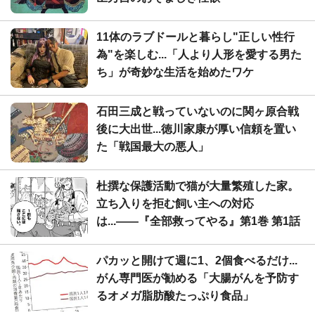
11体のラブドールと暮らし"正しい性行
為"を楽しむ...「人より人形を愛する男た
ち」が奇妙な生活を始めたワケ
石田三成と戦っていないのに関ヶ原合戦
後に大出世...徳川家康が厚い信頼を置い
た「戦国最大の悪人」
杜撰な保護活動で猫が大量繁殖した家。
立ち入りを拒む飼い主への対応
は...――『全部救ってやる』第1巻 第1話
パカッと開けて週に1、2個食べるだけ...
がん専門医が勧める「大腸がんを予防す
るオメガ脂肪酸たっぷり食品」