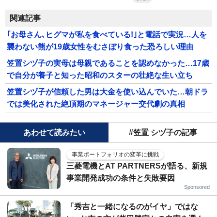
関連記事
｢お母さん､ヒグマが私を食べている!｣と電話で実況…人を
襲わない熊が19歳女性をむさぼり食った恐ろしい理由
笠置シヅ子の実母は母親であることを認めなかった…17歳
で自分が養子と知った昭和のスターの壮絶な生い立ち
笠置シヅ子が信頼した男は大金を使い込んでいた…朝ドラ
では美化された絶頂期のマネージャー交代劇の真相
あわせて読みたい
#笠置 シヅ子の記事
事業ポートフォリオの変革に挑戦
三菱電機とAT PARTNERSが語る、新規
事業開発成功の条件と失敗要因
Sponsored
「秀吉と一緒になるのがイヤ」ではな