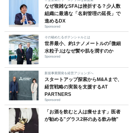
なぜ複雑なSFAは挫折する？少人数
組織に最適な「名刺管理の延長」で
進めるDX
Sponsored
その秘めたるポテンシャルとは
世界最小、約1ナノメートルの｢微細
水粒子｣はなぜ髪や肌を潤すのか
Sponsored
新規事業開発を経営アジェンダへ
スタートアップ探索からM&Aまで、
経営戦略の実装を支援するAT
PARTNERS
Sponsored
「お酒を飲むと人は痩せます」医者
が勧める"グラス2杯のある飲み物"