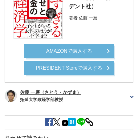
デント社）
著者
佐藤 一磨
AMAZONで購入する
PRESIDENT Storeで購入する
佐藤 一磨（さとう・かずま）
拓殖大学政経学部教授
#