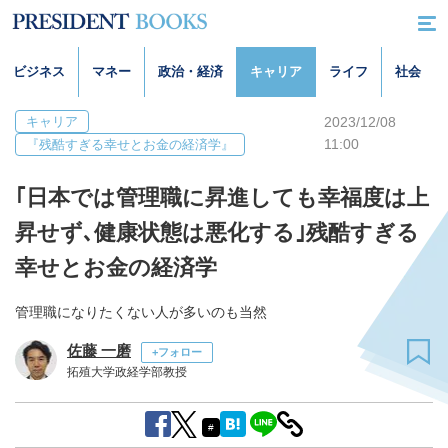
ビジネス
マネー
政治・経済
キャリア
ライフ
社会
キャリア
2023/12/08
11:00
『残酷すぎる幸せとお金の経済学』
｢日本では管理職に昇進しても幸福度は上
昇せず､健康状態は悪化する｣残酷すぎる
幸せとお金の経済学
管理職になりたくない人が多いのも当然
佐藤 一磨
+フォロー
拓殖大学政経学部教授
#