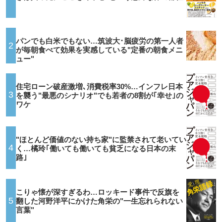
パンでも白米でもない…筑波大･脳疲労の第一人者
2
が毎朝食べて効果を実感している"定番の朝食メニ
ュー"
住宅ローン破産激増､消費税率30%…インフレ日本
3
を襲う"最悪のシナリオ"でも若者の8割が｢幸せ｣の
ワケ
"ほとんど価値のない持ち家"に監禁されて老いてい
4
く…橘玲｢働いても働いても貧乏になる日本の末
路｣
こりゃ懐が深すぎるわ…ロッキード事件で反旗を
5
翻した河野洋平にかけた角栄の"一生忘れられない
言葉"