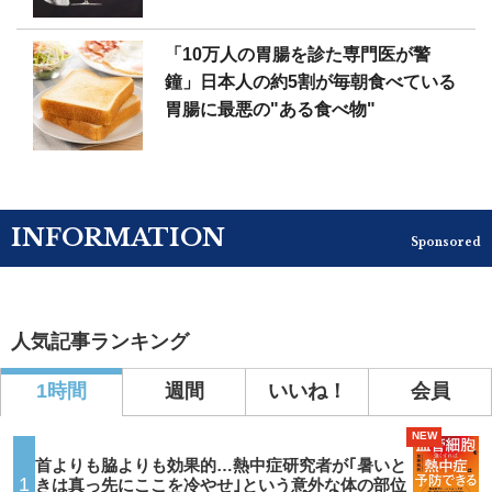
「10万人の胃腸を診た専門医が警
鐘」日本人の約5割が毎朝食べている
胃腸に最悪の"ある食べ物"
INFORMATION
Sponsored
人気記事ランキング
1時間
週間
いいね！
会員
NEW
首よりも脇よりも効果的…熱中症研究者が｢暑いと
1
きは真っ先にここを冷やせ｣という意外な体の部位