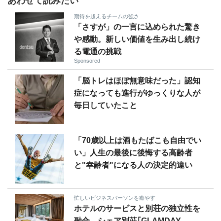
あわせて読みたい
期待を超えるチームの強さ
「さすが」の一言に込められた驚き
や感動。新しい価値を生み出し続け
る電通の挑戦
Sponsored
「脳トレはほぼ無意味だった」認知
症になっても進行がゆっくりな人が
毎日していたこと
「70歳以上は酒もたばこも自由でい
い」人生の最後に後悔する高齢者
と"幸齢者"になる人の決定的違い
忙しいビジネスパーソンを癒やす
ホテルのサービスと別荘の独立性を
融合…シェア別荘｢GLAMDAY