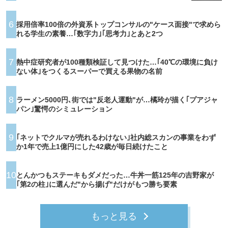
6
採用倍率100倍の外資系トップコンサルの"ケース面接"で求めら
れる学生の素養…｢数字力｣｢思考力｣とあと2つ
7
熱中症研究者が100種類検証して見つけた…｢40℃の環境に負け
ない体｣をつくるスーパーで買える果物の名前
8
ラーメン5000円､街では"反老人運動"が…橘玲が描く｢プアジャ
パン｣驚愕のシミュレーション
9
｢ネットでクルマが売れるわけない｣社内総スカンの事業をわず
か1年で売上1億円にした42歳が毎日続けたこと
10
とんかつもステーキもダメだった…牛丼一筋125年の吉野家が
｢第2の柱｣に選んだ"から揚げ"だけがもつ勝ち要素
もっと見る