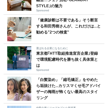
STYLE｣の魅力
Sponsored
「健康診断は不要である」そう断言
する和田秀樹さんが、これだけは...と
勧める"2つの検査"
選ばれる企業になるために
東京都｢HTT取組推進宣言企業｣登録
で環境配慮時代を勝ち抜く具体策と
は
Sponsored
「白髪染め」「縮毛矯正」をやめた
ら垢抜けた...カリスマくせ毛アドバイ
ザーの梅雨が怖くない最高のスタイ
リング
中堅企業にリーズナブルな新提案