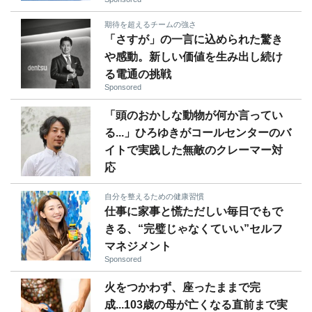
期待を超えるチームの強さ
「さすが」の一言に込められた驚き
や感動。新しい価値を生み出し続け
る電通の挑戦
Sponsored
「頭のおかしな動物が何か言ってい
る...」ひろゆきがコールセンターのバ
イトで実践した無敵のクレーマー対
応
自分を整えるための健康習慣
仕事に家事と慌ただしい毎日でもで
きる、“完璧じゃなくていい”セルフ
マネジメント
Sponsored
火をつかわず、座ったままで完
成...103歳の母が亡くなる直前まで実