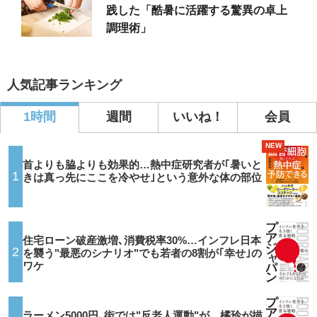
践した「酷暑に活躍する驚異の卓上
調理術」
人気記事ランキング
1時間
週間
いいね！
会員
NEW
首よりも脇よりも効果的…熱中症研究者が｢暑いと
1
きは真っ先にここを冷やせ｣という意外な体の部位
住宅ローン破産激増､消費税率30%…インフレ日本
2
を襲う"最悪のシナリオ"でも若者の8割が｢幸せ｣の
ワケ
ラーメン5000円､街では"反老人運動"が…橘玲が描