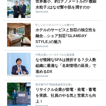
世界最小、約1ナノメートルの｢微細
水粒子｣はなぜ髪や肌を潤すのか
Sponsored
忙しいビジネスパーソンを癒やす
ホテルのサービスと別荘の独立性を
融合…シェア別荘｢GLAMDAY
STYLE｣の魅力
Sponsored
中堅企業にリーズナブルな新提案
なぜ複雑なSFAは挫折する？少人数
組織に最適な「名刺管理の延長」で
進めるDX
Sponsored
東京都｢HTT取組推進宣言企業｣
リサイクル企業が節電・発電・蓄電
を実践、社員のやる気と営業力も向
上！
Sponsored