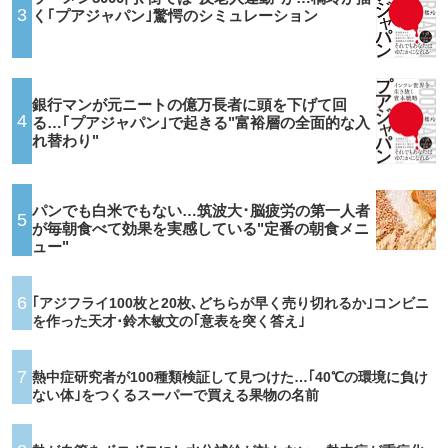
3
く｢プアジャパン｣驚愕のシミュレーション
銀行マンが元ニートの億万長者に頭を下げて回
4
る…｢プアジャパン｣で起きる"富裕層の全面的な入
れ替わり"
パンでも白米でもない…筑波大･脳疲労の第一人者
5
が毎朝食べて効果を実感している"定番の朝食メニ
ュー"
6
｢アジフライ100枚と20枚､どちらが早く売り切れるか｣コンビニ
を作った天才･鈴木敏文の｢意表を突く答え｣
7
熱中症研究者が100種類検証して見つけた…｢40℃の環境に負け
ない体｣をつくるスーパーで買える果物の名前