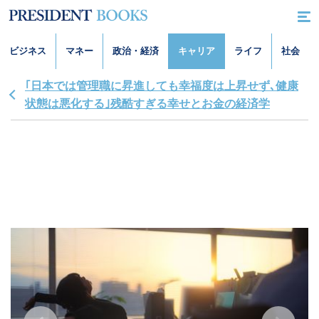
ビジネス
マネー
政治・経済
キャリア
ライフ
社会
｢日本では管理職に昇進しても幸福度は上昇せず､健康
状態は悪化する｣残酷すぎる幸せとお金の経済学