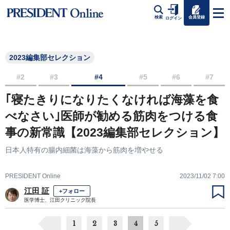
会員登録
検索
ログイン
2023編集部セレクション
#2
#3
#4
#5
#6
#7
｢寝たきりになりたくなければ海藻を食
べなさい｣医師が勧める筋肉をつける食
事の新常識【2023編集部セレクション】
日本人特有の腸内細菌は海藻から筋肉を増やせる
PRESIDENT Online
2023/11/02 7:00
江田 証
+フォロー
医学博士、江田クリニック院長
1
2
3
4
5