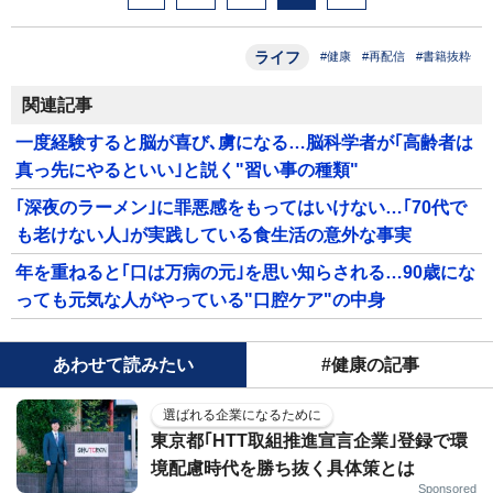
ライフ
#健康
#再配信
#書籍抜粋
関連記事
一度経験すると脳が喜び､虜になる…脳科学者が｢高齢者は
真っ先にやるといい｣と説く"習い事の種類"
｢深夜のラーメン｣に罪悪感をもってはいけない…｢70代で
も老けない人｣が実践している食生活の意外な事実
年を重ねると｢口は万病の元｣を思い知らされる…90歳にな
っても元気な人がやっている"口腔ケア"の中身
あわせて読みたい
#健康の記事
選ばれる企業になるために
東京都｢HTT取組推進宣言企業｣登録で環
境配慮時代を勝ち抜く具体策とは
Sponsored