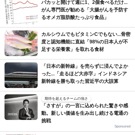
パカッと開けて週に1、2個食べるだけ...
がん専門医が勧める「大腸がんを予防す
るオメガ脂肪酸たっぷり食品」
カルシウムでもビタミンCでもない...骨密
度と認知機能に直結「98%の日本人が不
足する栄養素」を取れる食材
「日本の新幹線」を売らずに済んでよか
った...「走るほど大赤字」インドネシア
新幹線を勝ち取った習近平の大誤算
期待を超えるチームの強さ
「さすが」の一言に込められた驚きや感
動。新しい価値を生み出し続ける電通の
挑戦
Sponsored