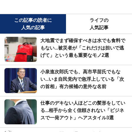
この記事の読者に
ライフの
人気の記事
人気記事
大地震でまず確保すべきは水でも食料で
もない...被災者が「これだけは担いで逃
げて」という最も重要なモノ2選
小泉進次郎氏でも、高市早苗氏でもな
い...いま自民党内で急浮上している「次
の首相」有力候補の意外な名前
仕事のデキない人ほどこの髪形をしてい
る...相手から全く信頼されない「ビジネ
スで一発アウト」ヘアスタイル3選