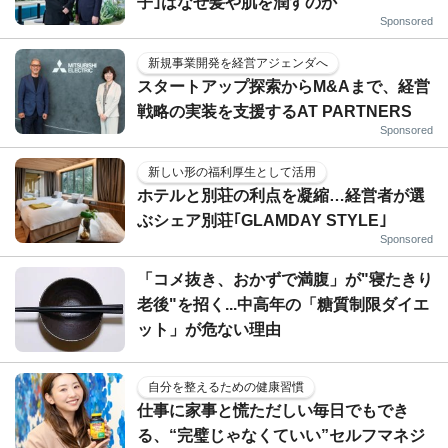
子｣はなぜ髪や肌を潤すのか
Sponsored
新規事業開発を経営アジェンダへ
スタートアップ探索からM&Aまで、経営
戦略の実装を支援するAT PARTNERS
Sponsored
新しい形の福利厚生として活用
ホテルと別荘の利点を凝縮…経営者が選
ぶシェア別荘｢GLAMDAY STYLE｣
Sponsored
「コメ抜き、おかずで満腹」が"寝たきり
老後"を招く...中高年の「糖質制限ダイエ
ット」が危ない理由
自分を整えるための健康習慣
仕事に家事と慌ただしい毎日でもでき
る、“完璧じゃなくていい”セルフマネジ