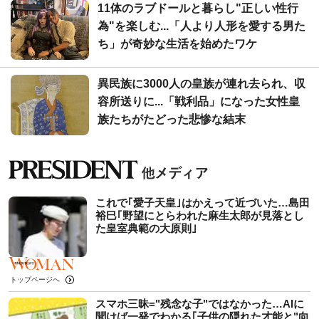
11体のラブドールと暮らし"正しい性行
為"を楽しむ...「人より人形を愛する男た
ち」が奇妙な生活を始めたワケ
異民族に3000人の皇族が連れ去られ、収
容所送りに...「戦利品」になった女性皇
族たちがたどった悲惨な結末
これで｢愛子天皇｣はかえって近づいた…島田
裕巳｢野望にとらわれた麻生太郎が見落とし
た皇室典範の大原則｣
トップページへ
スマホ三昧="残念な子"ではなかった…AIに
聞けば一発でわかる｢子供の隠れた才能と"向