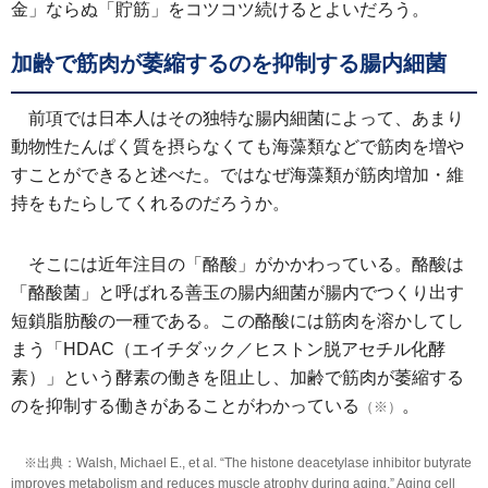
金」ならぬ「貯筋」をコツコツ続けるとよいだろう。
加齢で筋肉が萎縮するのを抑制する腸内細菌
前項では日本人はその独特な腸内細菌によって、あまり
動物性たんぱく質を摂らなくても海藻類などで筋肉を増や
すことができると述べた。ではなぜ海藻類が筋肉増加・維
持をもたらしてくれるのだろうか。
そこには近年注目の「酪酸」がかかわっている。酪酸は
「酪酸菌」と呼ばれる善玉の腸内細菌が腸内でつくり出す
短鎖脂肪酸の一種である。この酪酸には筋肉を溶かしてし
まう「HDAC（エイチダック／ヒストン脱アセチル化酵
素）」という酵素の働きを阻止し、加齢で筋肉が萎縮する
のを抑制する働きがあることがわかっている
。
（※）
※出典：Walsh, Michael E., et al. “The histone deacetylase inhibitor butyrate
improves metabolism and reduces muscle atrophy during aging.” Aging cell