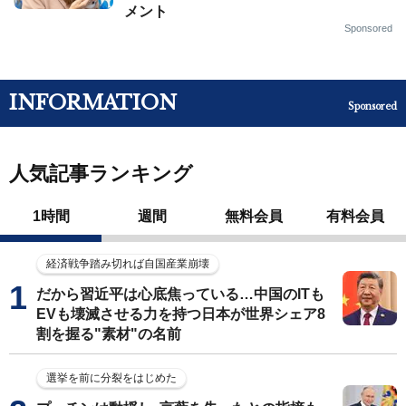
メント
Sponsored
INFORMATION
Sponsored
人気記事ランキング
1時間
週間
無料会員
有料会員
経済戦争踏み切れば自国産業崩壊
だから習近平は心底焦っている…中国のITも
EVも壊滅させる力を持つ日本が世界シェア8
割を握る"素材"の名前
選挙を前に分裂をはじめた