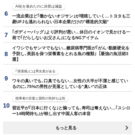
AI化を進めたのに決算は減益
一流企業ほど｢働かないオジサン｣が増殖していく…トヨタも三
菱UFJも逃れられない日本企業だけの"構造的欠陥"
｢ボディーバッグ｣より評判が悪い…休日のイオンで見かける一
発で｢だらしないお父さん｣になるNGアイテム
イワシでもサンマでもない...糖尿病専門医が｢がん･動脈硬化を
予防し､美肌を保つ栄養素をとれる魚の種類｣【最強の魚活術3
選】
｢清潔感｣には男女差がある
ワキの臭いでも､口臭でもない…女性の大半が不潔と感じてい
るのに､75%の男性が見落としている"臭い"の正体
指導者の言葉と国民の気持ちは別
習近平が｢日本に行くな｣と煽っても､寿司は奪えない…｢スシロ
ー14時間待ち｣が映し出す中国人客の本音
もっと見る