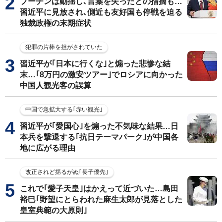
プーチンは動揺し､言葉を失ったとの指摘も…
習近平に見放され､側近も友好国も停戦を迫る
独裁政権の末期症状
犯罪の片棒を担がされていた
習近平が｢日本に行くな｣と煽った悲惨な結
末…｢8万円の激安ツアー｣でロシアに向かった
中国人観光客の誤算
中国で急拡大する｢赤い観光｣
習近平が｢愛国心｣を煽った不気味な結果…日
本兵を撃退する｢抗日テーマパーク｣が中国各
地に広がる理由
改正されど揺るがぬ｢長子優先｣
これで｢愛子天皇｣はかえって近づいた…島田
裕巳｢野望にとらわれた麻生太郎が見落とした
皇室典範の大原則｣