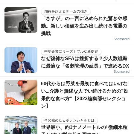
期待を超えるチームの強さ
「さすが」の一言に込められた驚きや感
動。新しい価値を生み出し続ける電通の
挑戦
Sponsored
中堅企業にリーズナブルな新提案
なぜ複雑なSFAは挫折する？少人数組織
に最適な「名刺管理の延長」で進めるDX
Sponsored
60代からは野菜を最初に食べてはいけな
い...介護と無縁な人でい続けるための"効
果的な食べ方"【2023編集部セレクショ
ン】
その秘めたるポテンシャルとは
世界最小、約1ナノメートルの｢微細水粒