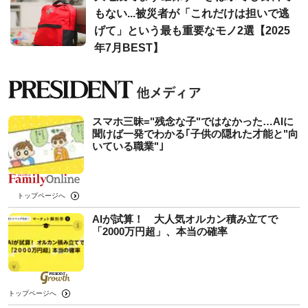
もない...被災者が「これだけは担いで逃
げて」という最も重要なモノ2選【2025
年7月BEST】
スマホ三昧="残念な子"ではなかった…AIに
聞けば一発でわかる｢子供の隠れた才能と"向
いている職業"｣
トップページへ
AIが試算！ 大人気オルカン積み立てで
「2000万円超」、本当の確率
トップページへ