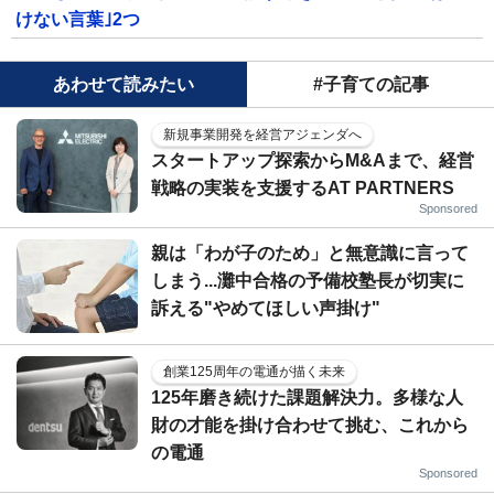
けない言葉｣2つ
あわせて読みたい
#子育ての記事
新規事業開発を経営アジェンダへ
スタートアップ探索からM&Aまで、経営
戦略の実装を支援するAT PARTNERS
Sponsored
親は「わが子のため」と無意識に言って
しまう...灘中合格の予備校塾長が切実に
訴える"やめてほしい声掛け"
創業125周年の電通が描く未来
125年磨き続けた課題解決力。多様な人
財の才能を掛け合わせて挑む、これから
の電通
Sponsored