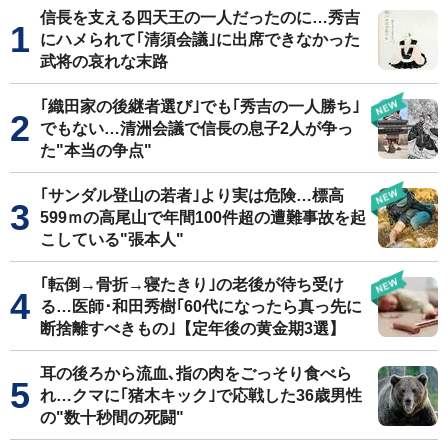
信長を支える四天王の一人だったのに…秀吉
にハメられて｢清須会議｣に出席できなかった
武将の哀れな末路
｢織田家の後継者選び｣でも｢秀吉の一人勝ち｣
でもない…清洲会議で信長の息子2人が争っ
た"本当の争点"
｢サンダル登山の若者｣より実は危険…標高
599ｍの高尾山で年間100件超の遭難事故を起
こしている"張本人"
｢転倒→骨折→寝たきり｣の老後が待ち受け
る…医師･和田秀樹｢60代になったら真っ先に
断捨離すべきもの｣【定年後の黄金期3選】
耳の後ろから流血､指の肉をごっそり食べら
れ…クマに｢猪木キック｣で応戦した36歳男性
の"数十秒間の死闘"