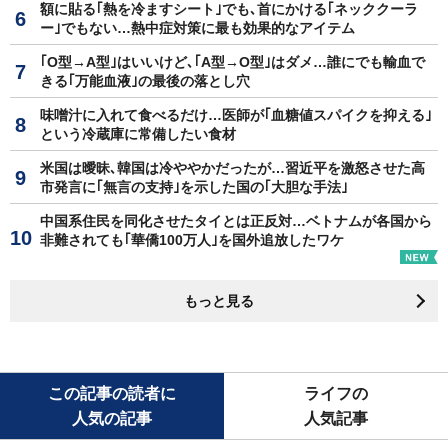
額に貼る｢熱を冷ますシート｣でも､首にかける｢ネッククーラ
ー｣でもない…熱中症対策に最も効果的なアイテム
｢O型→A型｣はいいけど､｢A型→O型｣はダメ…誰にでも輸血で
きる｢万能血液｣の最後の落とし穴
味噌汁に入れて食べるだけ…医師が｢血糖値スパイクを抑える｣
という冷蔵庫に常備したい食材
米国は曖昧､韓国は冷ややかだったが…習近平を激怒させた高
市発言に｢無言の支持｣を示した国の｢大胆な手法｣
中国系住民を同化させたタイとは正反対…ベトナムが各国から
非難されても｢華僑100万人｣を国外追放したワケ
もっと見る
この記事の読者に
ライフの
人気の記事
人気記事