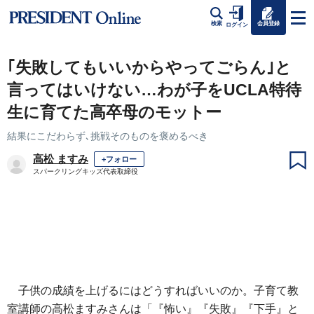
会員登録
検索
ログイン
｢失敗してもいいからやってごらん｣と
言ってはいけない…わが子をUCLA特待
生に育てた高卒母のモットー
結果にこだわらず､挑戦そのものを褒めるべき
高松 ますみ
+フォロー
スパークリングキッズ代表取締役
子供の成績を上げるにはどうすればいいのか。子育て教
室講師の高松ますみさんは「『怖い』『失敗』『下手』と