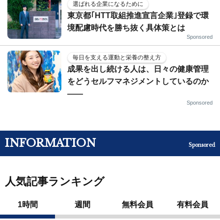
選ばれる企業になるために
東京都｢HTT取組推進宣言企業｣登録で環
境配慮時代を勝ち抜く具体策とは
Sponsored
毎日を支える運動と栄養の整え方
成果を出し続ける人は、日々の健康管理
をどうセルフマネジメントしているのか
——
Sponsored
INFORMATION
Sponsored
人気記事ランキング
1時間
週間
無料会員
有料会員