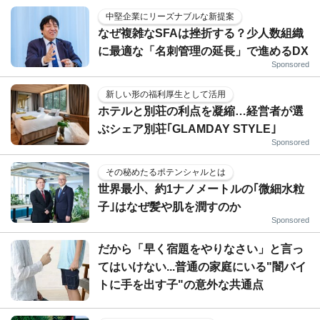
中堅企業にリーズナブルな新提案
なぜ複雑なSFAは挫折する？少人数組織
に最適な「名刺管理の延長」で進めるDX
Sponsored
新しい形の福利厚生として活用
ホテルと別荘の利点を凝縮…経営者が選
ぶシェア別荘｢GLAMDAY STYLE｣
Sponsored
その秘めたるポテンシャルとは
世界最小、約1ナノメートルの｢微細水粒
子｣はなぜ髪や肌を潤すのか
Sponsored
だから「早く宿題をやりなさい」と言っ
てはいけない...普通の家庭にいる"闇バイ
トに手を出す子"の意外な共通点