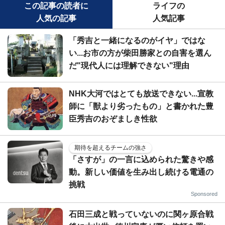
この記事の読者に
ライフの
人気の記事
人気記事
「秀吉と一緒になるのがイヤ」ではな
い...お市の方が柴田勝家との自害を選ん
だ"現代人には理解できない"理由
NHK大河ではとても放送できない...宣教
師に「獣より劣ったもの」と書かれた豊
臣秀吉のおぞましき性欲
期待を超えるチームの強さ
「さすが」の一言に込められた驚きや感
動。新しい価値を生み出し続ける電通の
挑戦
Sponsored
石田三成と戦っていないのに関ヶ原合戦