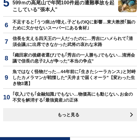
599ｍの高尾山で年間100件超の遭難事故を起
こしている"張本人"
不足すると｢うつ病｣が増え､子どものIQに影響…東大教授｢脳の
ために欠かせないスーパーにある食材｣
信長を支える四天王の一人だったのに…秀吉にハメられて｢清
須会議｣に出席できなかった武将の哀れな末路
｢織田家の後継者選び｣でも｢秀吉の一人勝ち｣でもない…清洲会
議で信長の息子2人が争った"本当の争点"
魚ではなく怪物だった…44年前に｢生きたシーラカンス｣と対峙
したカメラマンが戦慄した"天井まで届くオーラ"【変わった生
き物3選】
｢収入｣でも｢金融知識｣でもない…物価高にも動じない､お金の
不安を解消する｢最強資産｣の正体
もっと見る