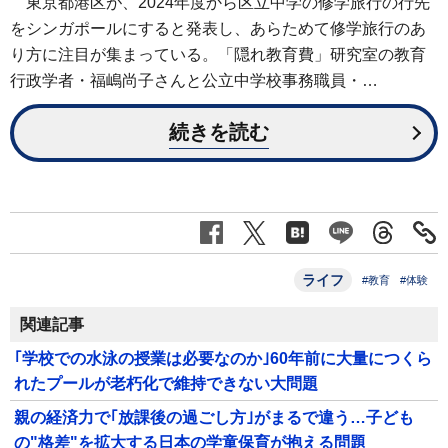
東京都港区が、2024年度から区立中学の修学旅行の行先
をシンガポールにすると発表し、あらためて修学旅行のあ
り方に注目が集まっている。「隠れ教育費」研究室の教育
行政学者・福嶋尚子さんと公立中学校事務職員・…
続きを読む
ライフ
#教育
#体験
関連記事
｢学校での水泳の授業は必要なのか｣60年前に大量につくら
れたプールが老朽化で維持できない大問題
親の経済力で｢放課後の過ごし方｣がまるで違う…子ども
の"格差"を拡大する日本の学童保育が抱える問題