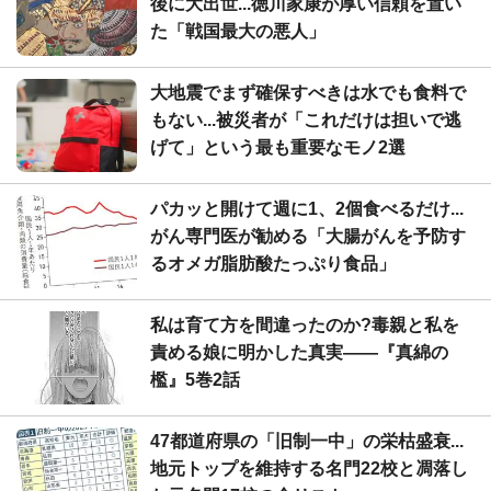
後に大出世...徳川家康が厚い信頼を置い
た「戦国最大の悪人」
大地震でまず確保すべきは水でも食料で
もない...被災者が「これだけは担いで逃
げて」という最も重要なモノ2選
パカッと開けて週に1、2個食べるだけ...
がん専門医が勧める「大腸がんを予防す
るオメガ脂肪酸たっぷり食品」
私は育て方を間違ったのか?毒親と私を
責める娘に明かした真実――『真綿の
檻』5巻2話
47都道府県の「旧制一中」の栄枯盛衰...
地元トップを維持する名門22校と凋落し