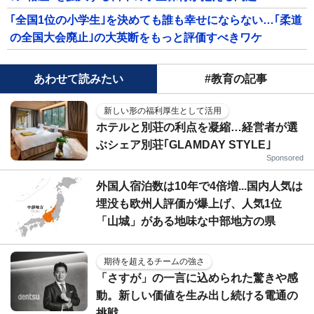
｢全国1位の小学生｣を決めても誰も幸せにならない…｢柔道
の全国大会廃止｣の大英断をもっと評価すべきワケ
あわせて読みたい
#教育の記事
新しい形の福利厚生として活用
ホテルと別荘の利点を凝縮…経営者が選
ぶシェア別荘｢GLAMDAY STYLE｣
Sponsored
外国人宿泊数は10年で4倍増...国内人気は
埋没も欧州人評価が爆上げ、人気1位
「山城」がある地味な中部地方の県
期待を超えるチームの強さ
「さすが」の一言に込められた驚きや感
動。新しい価値を生み出し続ける電通の
挑戦