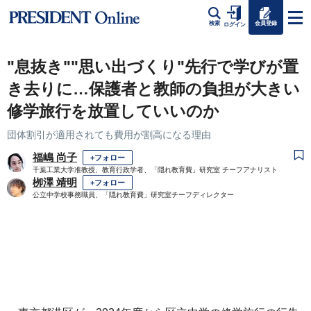
会員登録
検索
ログイン
"息抜き""思い出づくり"先行で学びが置
き去りに…保護者と教師の負担が大きい
修学旅行を放置していいのか
団体割引が適用されても費用が割高になる理由
福嶋 尚子
+フォロー
千葉工業大学准教授、教育行政学者、「隠れ教育費」研究室 チーフアナリスト
栁澤 靖明
+フォロー
公立中学校事務職員、「隠れ教育費」研究室チーフディレクター