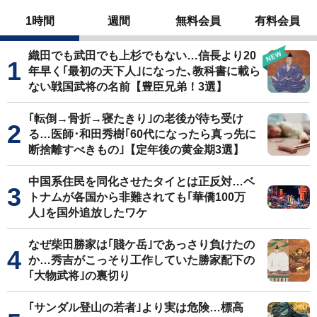
1時間
週間
無料会員
有料会員
織田でも武田でも上杉でもない…信長より20
年早く｢最初の天下人｣になった､教科書に載ら
ない戦国武将の名前【豊臣兄弟！3選】
｢転倒→骨折→寝たきり｣の老後が待ち受け
る…医師･和田秀樹｢60代になったら真っ先に
断捨離すべきもの｣【定年後の黄金期3選】
中国系住民を同化させたタイとは正反対…ベ
トナムが各国から非難されても｢華僑100万
人｣を国外追放したワケ
なぜ柴田勝家は｢賤ケ岳｣であっさり負けたの
か…秀吉がこっそり工作していた勝家配下の
｢大物武将｣の裏切り
｢サンダル登山の若者｣より実は危険…標高