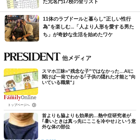
た元名門17校の全リスト
11体のラブドールと暮らし"正しい性行
為"を楽しむ...「人より人形を愛する男た
ち」が奇妙な生活を始めたワケ
スマホ三昧="残念な子"ではなかった…AIに
聞けば一発でわかる｢子供の隠れた才能と"向
いている職業"｣
トップページへ
首よりも脇よりも効果的…熱中症研究者が
｢暑いときは真っ先にここを冷やせ｣という意
外な体の部位