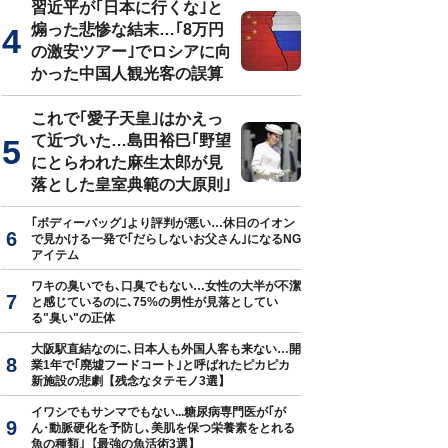
習近平が｢日本に行くな｣と
煽った悲惨な結末…｢8万円
の激安ツアー｣でロシアに向
かった中国人観光客の誤算
これで｢愛子天皇｣はかえっ
て近づいた…島田裕巳｢野望
にとらわれた麻生太郎が見
落とした皇室典範の大原則｣
｢ボディーバッグ｣より評判が悪い…休日のイオン
で見かける一発で｢だらしないお父さん｣になるNG
アイテム
ワキの臭いでも､口臭でもない…女性の大半が不潔
と感じているのに､75%の男性が見落としてい
る"臭い"の正体
大阪駅直結なのに､日本人も外国人客も来ない…開
業1年で｢廃墟フードコート｣と呼ばれたピカピカ
新施設の悲劇【残念なタテモノ3選】
イワシでもサンマでもない...糖尿病専門医が｢が
ん･動脈硬化を予防し､美肌を保つ栄養素をとれる
魚の種類｣【最強の魚活術3選】