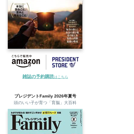
雑誌の予約購読
はこちら
プレジデントFamily 2026年夏号
頭のいい子が育つ「育脳」大百科