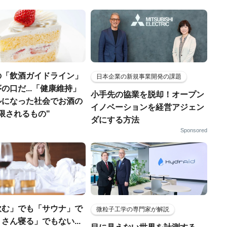
の「飲酒ガイドライン」
日本企業の新規事業開発の課題
の口だ...「健康維持」
小手先の協業を脱却！オープン
ルになった社会でお酒の
イノベーションを経営アジェン
限されるもの"
ダにする方法
Sponsored
飲む」でも「サウナ」で
微粒子工学の専門家が解説
さん寝る」でもない...