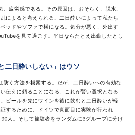
気、疲労感である。その原因は、おそらく、脱水、
混乱によると考えられる。二日酔いによって私たち
らベッドやソファで横になる。気分が悪く、外出す
uTubeを見て過ごす。平日ならたとえ出勤したとし
。
と二日酔いしない」はウソ
は防ぐ方法を模索する。だが、二日酔いへの有効な
言い伝えに頼ることになる。これが賢い選択となる
る。ビールを先にワインを後に飲むと二日酔いが軽
検証するために、ドイツで真面目に実験が行われ
、90人。そして被験者をランダムに3グループに分け