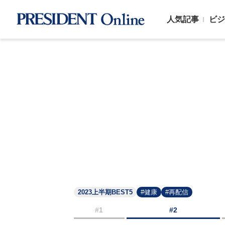
人気記事
ビジ
2023上半期BEST5
#健康
#再配信
#1
#2