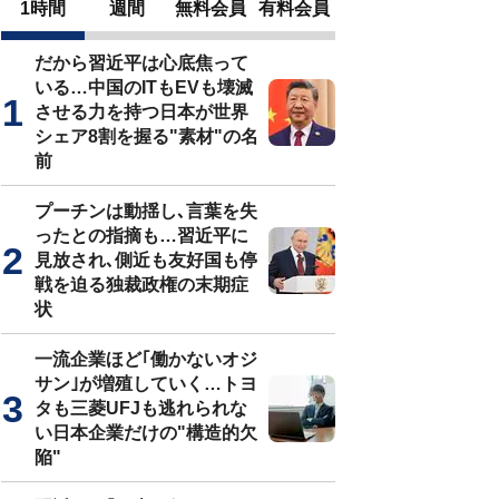
1時間
週間
無料会員
有料会員
だから習近平は心底焦って
いる…中国のITもEVも壊滅
させる力を持つ日本が世界
シェア8割を握る"素材"の名
前
プーチンは動揺し､言葉を失
ったとの指摘も…習近平に
見放され､側近も友好国も停
戦を迫る独裁政権の末期症
状
一流企業ほど｢働かないオジ
サン｣が増殖していく…トヨ
タも三菱UFJも逃れられな
い日本企業だけの"構造的欠
陥"