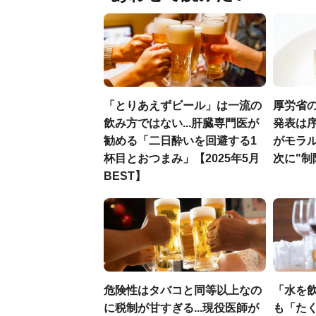
「とりあえずビール」は一流の
厚労省
飲み方ではない...肝臓専門医が
発表は序
勧める「二日酔いを回避する1
がモラ
杯目とおつまみ」【2025年5月
次に"制
BEST】
危険性はタバコと同等以上なの
「水を
に税制が甘すぎる...現役医師が
も「たく