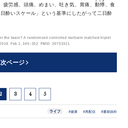
どうき
、疲労感、頭痛、めまい、吐き気、胃痛、
動悸
、食
二日酔いスケール」という基準にしたがって二日酔
r the twain? A randomized controlled multiarm matched-triplet
r. 2019. Feb 1, 345–352. PMID: 30753321
次ページ
2
3
4
5
ライフ
#健康
#再配信
#書籍抜粋