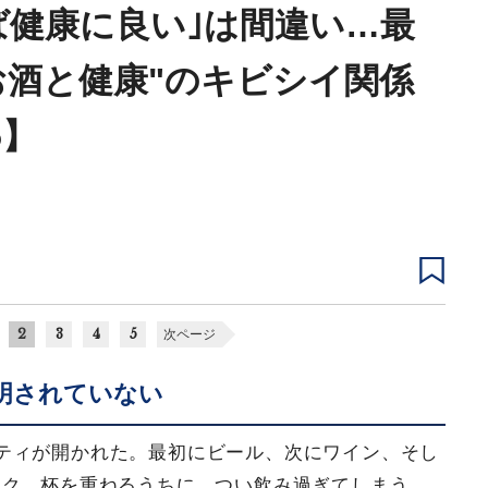
ば健康に良い｣は間違い…最
お酒と健康"のキビシイ関係
5】
2
3
4
5
次ページ
明されていない
ティが開かれた。最初にビール、次にワイン、そし
ック。杯を重ねるうちに、つい飲み過ぎてしまう。