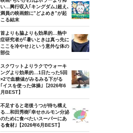
映画｢ちいかわ｣はホラーより怖
い…興行収入｢キングダム｣超え､
満員の映画館に"どよめき"が起
こる結末
首よりも脇よりも効果的…熱中
症研究者が｢暑いときは真っ先に
ここを冷やせ｣という意外な体の
部位
スクワットよりラクでウォーキ
ングより効果的…1日たった5回
×2で血糖値がみるみる下がる
｢イスを使った体操｣【2026年6
月BEST】
不足すると老後うつが待ち構え
る…和田秀樹｢幸せホルモン分泌
のために食べたいスーパーにあ
る食材｣【2026年6月BEST】