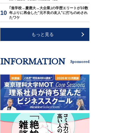
｢進学校→慶應大→大企業｣の学歴エリートが10数
年ぶりに再会した"元不良の友人"に打ちのめされ
たワケ
もっと見る
INFORMATION
Sponsored