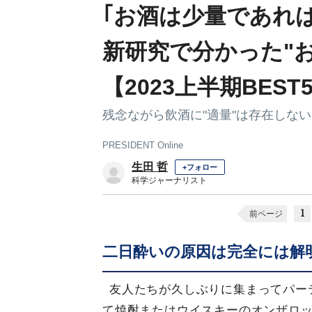
｢お酒は少量であれ
新研究で分かった"
【2023上半期BEST
残念ながら飲酒に"適量"は存在しない
PRESIDENT Online
生田 哲
+フォロー
科学ジャーナリスト
1
前ページ
二日酔いの原因は完全には解
友人たちが久しぶりに集まってパー
て焼酎またはウイスキーのオンザロ