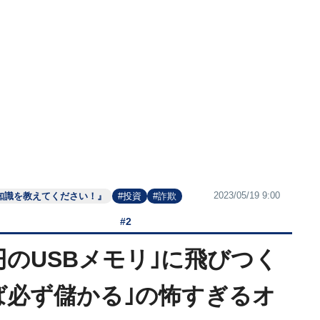
2023/05/19 9:00
知識を教えてください！』
#投資
#詐欺
#2
円のUSBメモリ｣に飛びつく
ば必ず儲かる｣の怖すぎるオ