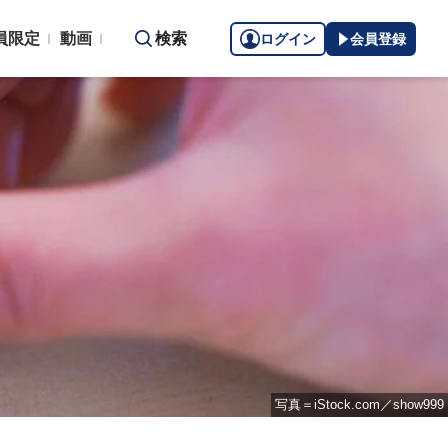
員限定
動画
検索
ログイン
会員登録
写真＝iStock.com／show999