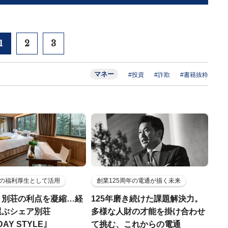
1
2
3
マネー
#投資
#詐欺
#書籍抜粋
の福利厚生として活用
創業125周年の電通が描く未来
と別荘の利点を凝縮…経
125年磨き続けた課題解決力。
選ぶシェア別荘
多様な人財の才能を掛け合わせ
DAY STYLE｣
て挑む、これからの電通