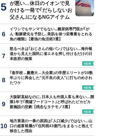
が悪い…休日のイオンで見
かける一発で｢だらしないお
父さん｣になるNGアイテム
イワシでもサンマでもない...糖尿病専門医が｢が
ん･動脈硬化を予防し､美肌を保つ栄養素をとれる
魚の種類｣【最強の魚活術3選】
怒るべきは｢おじさんの短パン｣ではない…海外報
道から見えた国民に省エネを押し付けるだけの日
本政府の無策
｢進学校→慶應大→大企業｣の学歴エリートが10数
年ぶりに再会した"元不良の友人"に打ちのめされ
たワケ
大阪駅直結なのに､日本人も外国人客も来ない…開
業1年で｢廃墟フードコート｣と呼ばれたピカピカ
新施設の悲劇【残念なタテモノ3選】
地方衰退の一番の原因は｢人口減少｣ではない…山
口の超富裕層が｢住民税43億円｣をまるっと抱えて
移住した理由