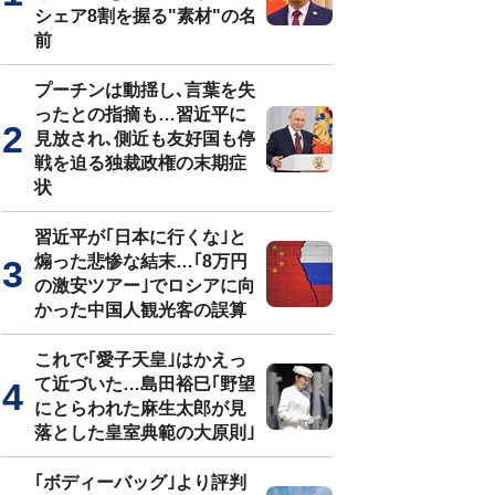
シェア8割を握る"素材"の名
前
プーチンは動揺し､言葉を失
ったとの指摘も…習近平に
見放され､側近も友好国も停
戦を迫る独裁政権の末期症
状
習近平が｢日本に行くな｣と
煽った悲惨な結末…｢8万円
の激安ツアー｣でロシアに向
かった中国人観光客の誤算
これで｢愛子天皇｣はかえっ
て近づいた…島田裕巳｢野望
にとらわれた麻生太郎が見
落とした皇室典範の大原則｣
｢ボディーバッグ｣より評判