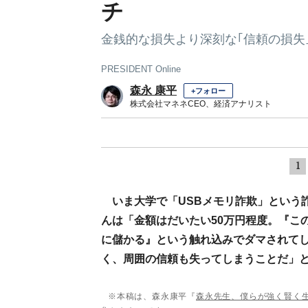
チ
金銭的な損失より深刻な｢信頼の損失
PRESIDENT Online
森永 康平
+フォロー
株式会社マネネCEO、経済アナリスト
1
いま大学で「USBメモリ詐欺」という
んは「金額はだいたい50万円程度。『こ
に儲かる』という触れ込みでダマされて
く、周囲の信頼も失ってしまうことだ」と
※本稿は、森永康平『
森永先生、僕らが強く賢く