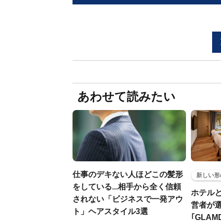
あわせて読みたい
仕事のデキない人ほどこの髪形
新しい形
をしている...相手から全く信頼
ホテル
されない「ビジネスで一発アウ
営者が
ト」ヘアスタイル3選
｢GLAM