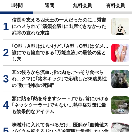
1時間
週間
無料会員
有料会員
信長を支える四天王の一人だったのに…秀吉
にハメられて｢清須会議｣に出席できなかった
武将の哀れな末路
｢O型→A型｣はいいけど､｢A型→O型｣はダメ…
誰にでも輸血できる｢万能血液｣の最後の落と
し穴
耳の後ろから流血､指の肉をごっそり食べら
れ…クマに｢猪木キック｣で応戦した36歳男性
の"数十秒間の死闘"
額に貼る｢熱を冷ますシート｣でも､首にかける
｢ネッククーラー｣でもない…熱中症対策に最
も効果的なアイテム
味噌汁に入れて食べるだけ…医師が｢血糖値ス
パイクを抑える｣という冷蔵庫に常備したい食