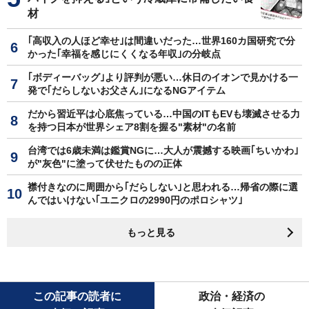
材
｢高収入の人ほど幸せ｣は間違いだった…世界160カ国研究で分
かった｢幸福を感じにくくなる年収｣の分岐点
｢ボディーバッグ｣より評判が悪い…休日のイオンで見かける一
発で｢だらしないお父さん｣になるNGアイテム
だから習近平は心底焦っている…中国のITもEVも壊滅させる力
を持つ日本が世界シェア8割を握る"素材"の名前
台湾では6歳未満は鑑賞NGに…大人が震撼する映画｢ちいかわ｣
が"灰色"に塗って伏せたものの正体
襟付きなのに周囲から｢だらしない｣と思われる…帰省の際に選
んではいけない｢ユニクロの2990円のポロシャツ｣
もっと見る
この記事の読者に
政治・経済の