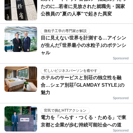
たのに...若者に見放された就職先・国家
公務員の"夏の人事"で起きた異変
微粒子工学の専門家が解説
目に見えない世界を計測する…アイシン
が生んだ｢世界最小の水粒子｣のポテンシ
ャル
Sponsored
忙しいビジネスパーソンを癒やす
ホテルのサービスと別荘の独立性を融
合…シェア別荘｢GLAMDAY STYLE｣の
魅力
Sponsored
官民で挑むHTTアクション
電力を「へらす・つくる・ためる」で東
京都と企業が歩む持続可能社会への道
Sponsored