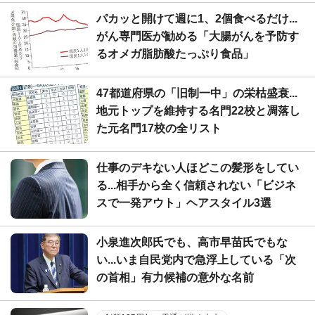
パカッと開けて週に1、2個食べるだけ...
がん専門医が勧める「大腸がんを予防す
るオメガ脂肪酸たっぷり食品」
47都道府県の「旧制一中」の栄枯盛衰...
地元トップを維持する名門22校と凋落し
た元名門17校の全リスト
仕事のデキない人ほどこの髪形をしてい
る...相手から全く信頼されない「ビジネ
スで一発アウト」ヘアスタイル3選
小泉進次郎氏でも、高市早苗氏でもな
い...いま自民党内で急浮上している「次
の首相」有力候補の意外な名前