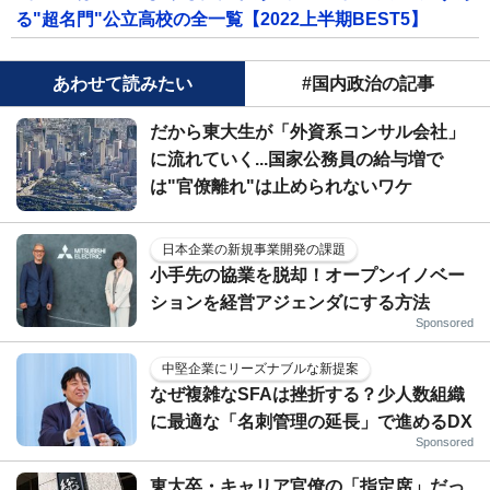
る"超名門"公立高校の全一覧【2022上半期BEST5】
あわせて読みたい
#国内政治の記事
だから東大生が「外資系コンサル会社」
に流れていく...国家公務員の給与増で
は"官僚離れ"は止められないワケ
日本企業の新規事業開発の課題
小手先の協業を脱却！オープンイノベー
ションを経営アジェンダにする方法
Sponsored
中堅企業にリーズナブルな新提案
なぜ複雑なSFAは挫折する？少人数組織
に最適な「名刺管理の延長」で進めるDX
Sponsored
東大卒・キャリア官僚の「指定席」だっ