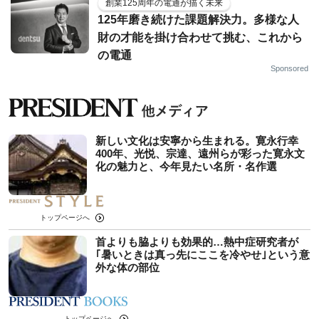
創業125周年の電通が描く未来
125年磨き続けた課題解決力。多様な人
財の才能を掛け合わせて挑む、これから
の電通
Sponsored
新しい文化は安寧から生まれる。寛永行幸
400年、光悦、宗達、遠州らが彩った寛永文
化の魅力と、今年見たい名所・名作選
トップページへ
首よりも脇よりも効果的…熱中症研究者が
｢暑いときは真っ先にここを冷やせ｣という意
外な体の部位
トップページへ