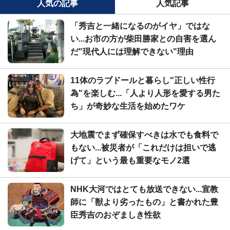
人気の記事
人気記事
「秀吉と一緒になるのがイヤ」ではな
い...お市の方が柴田勝家との自害を選ん
だ"現代人には理解できない"理由
11体のラブドールと暮らし"正しい性行
為"を楽しむ...「人より人形を愛する男た
ち」が奇妙な生活を始めたワケ
大地震でまず確保すべきは水でも食料で
もない...被災者が「これだけは担いで逃
げて」という最も重要なモノ2選
NHK大河ではとても放送できない...宣教
師に「獣より劣ったもの」と書かれた豊
臣秀吉のおぞましき性欲