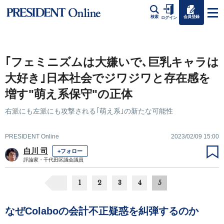
会員登録
検索
ログイン
｢フェミニズムは大嫌いで､巨乳キャラは
大好き｣日本社会でジワジワと存在感を
増す"萌え系保守"の正体
右派にも左派にも攻撃される｢萌え系｣の新たな可能性
PRESIDENT Online
2023/02/09 15:00
白川 司
+フォロー
評論家・千代田区議会議員
1
2
3
4
5
なぜColaboの会計不正疑惑を糾弾するのか