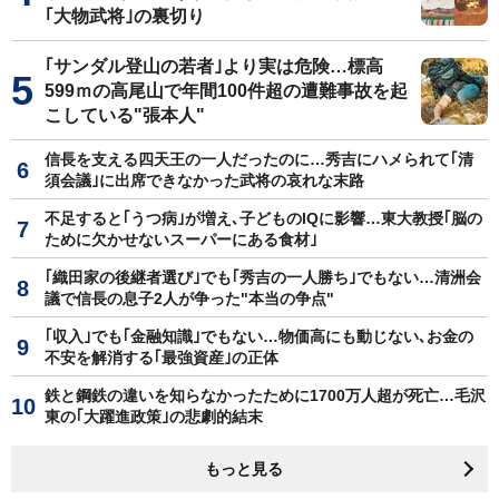
｢大物武将｣の裏切り
｢サンダル登山の若者｣より実は危険…標高
599ｍの高尾山で年間100件超の遭難事故を起
こしている"張本人"
信長を支える四天王の一人だったのに…秀吉にハメられて｢清
須会議｣に出席できなかった武将の哀れな末路
不足すると｢うつ病｣が増え､子どものIQに影響…東大教授｢脳の
ために欠かせないスーパーにある食材｣
｢織田家の後継者選び｣でも｢秀吉の一人勝ち｣でもない…清洲会
議で信長の息子2人が争った"本当の争点"
｢収入｣でも｢金融知識｣でもない…物価高にも動じない､お金の
不安を解消する｢最強資産｣の正体
鉄と鋼鉄の違いを知らなかったために1700万人超が死亡…毛沢
東の｢大躍進政策｣の悲劇的結末
もっと見る