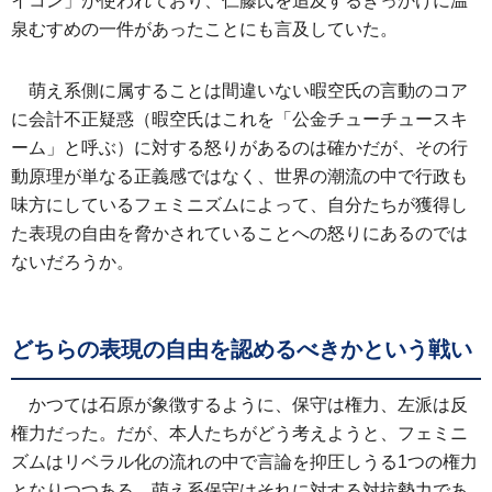
イコン」が使われており、仁藤氏を追及するきっかけに温
泉むすめの一件があったことにも言及していた。
萌え系側に属することは間違いない暇空氏の言動のコア
に会計不正疑惑（暇空氏はこれを「公金チューチュースキ
ーム」と呼ぶ）に対する怒りがあるのは確かだが、その行
動原理が単なる正義感ではなく、世界の潮流の中で行政も
味方にしているフェミニズムによって、自分たちが獲得し
た表現の自由を脅かされていることへの怒りにあるのでは
ないだろうか。
どちらの表現の自由を認めるべきかという戦い
かつては石原が象徴するように、保守は権力、左派は反
権力だった。だが、本人たちがどう考えようと、フェミニ
ズムはリベラル化の流れの中で言論を抑圧しうる1つの権力
となりつつある。萌え系保守はそれに対する対抗勢力であ