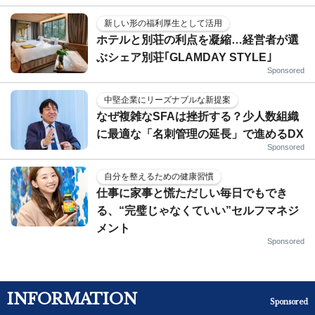
新しい形の福利厚生として活用
ホテルと別荘の利点を凝縮…経営者が選
ぶシェア別荘｢GLAMDAY STYLE｣
Sponsored
中堅企業にリーズナブルな新提案
なぜ複雑なSFAは挫折する？少人数組織
に最適な「名刺管理の延長」で進めるDX
Sponsored
自分を整えるための健康習慣
仕事に家事と慌ただしい毎日でもでき
る、“完璧じゃなくていい”セルフマネジ
メント
Sponsored
INFORMATION
Sponsored