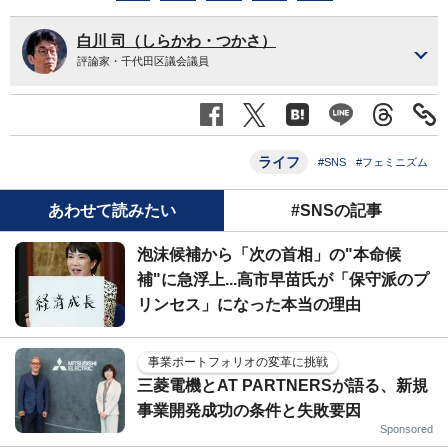
白川 司（しらかわ・つかさ）
評論家・千代田区議会議員
ライフ
#SNS
#フェミニズム
あわせて読みたい
#SNSの記事
泡沫候補から「次の首相」の"本命候
補"に急浮上...高市早苗氏が「保守派のプ
リンセス」になった本当の理由
事業ポートフォリオの変革に挑戦
三菱電機とAT PARTNERSが語る、新規
事業開発成功の条件と失敗要因
Sponsored