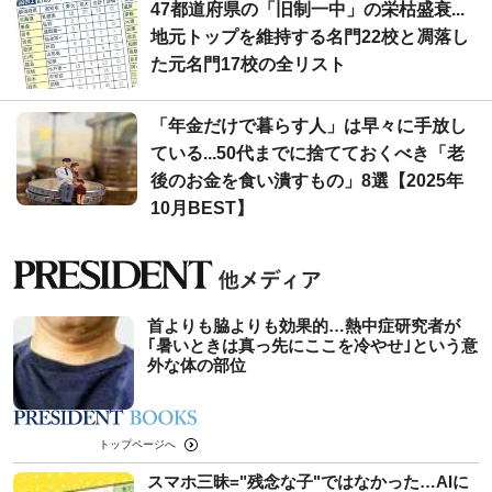
47都道府県の「旧制一中」の栄枯盛衰...
地元トップを維持する名門22校と凋落し
た元名門17校の全リスト
「年金だけで暮らす人」は早々に手放し
ている...50代までに捨てておくべき「老
後のお金を食い潰すもの」8選【2025年
10月BEST】
首よりも脇よりも効果的…熱中症研究者が
｢暑いときは真っ先にここを冷やせ｣という意
外な体の部位
トップページへ
スマホ三昧="残念な子"ではなかった…AIに