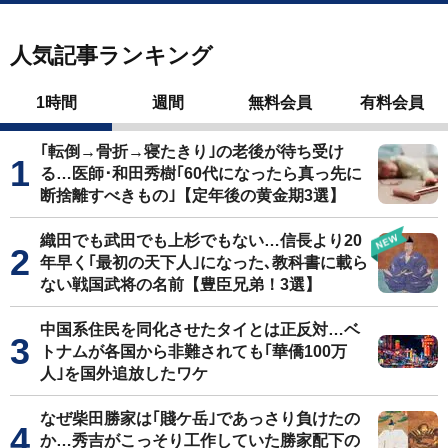
人気記事ランキング
1時間
週間
無料会員
有料会員
｢転倒→骨折→寝たきり｣の老後が待ち受け
る…医師･和田秀樹｢60代になったら真っ先に
断捨離すべきもの｣【定年後の黄金期3選】
織田でも武田でも上杉でもない…信長より20
年早く｢最初の天下人｣になった､教科書に載ら
ない戦国武将の名前【豊臣兄弟！3選】
中国系住民を同化させたタイとは正反対…ベ
トナムが各国から非難されても｢華僑100万
人｣を国外追放したワケ
なぜ柴田勝家は｢賤ケ岳｣であっさり負けたの
か…秀吉がこっそり工作していた勝家配下の