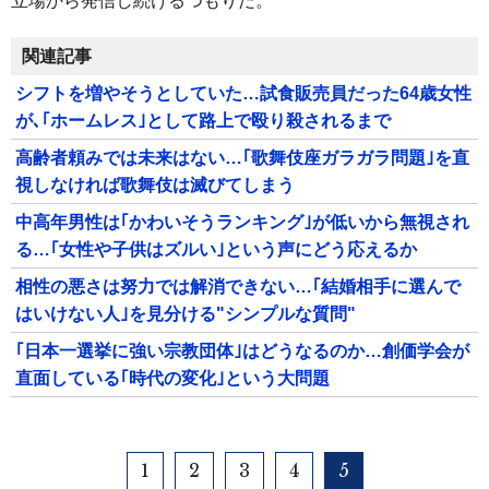
立場から発信し続けるつもりだ。
関連記事
シフトを増やそうとしていた…試食販売員だった64歳女性
が､｢ホームレス｣として路上で殴り殺されるまで
高齢者頼みでは未来はない…｢歌舞伎座ガラガラ問題｣を直
視しなければ歌舞伎は滅びてしまう
中高年男性は｢かわいそうランキング｣が低いから無視され
る…｢女性や子供はズルい｣という声にどう応えるか
相性の悪さは努力では解消できない…｢結婚相手に選んで
はいけない人｣を見分ける"シンプルな質問"
｢日本一選挙に強い宗教団体｣はどうなるのか…創価学会が
直面している｢時代の変化｣という大問題
1
2
3
4
5