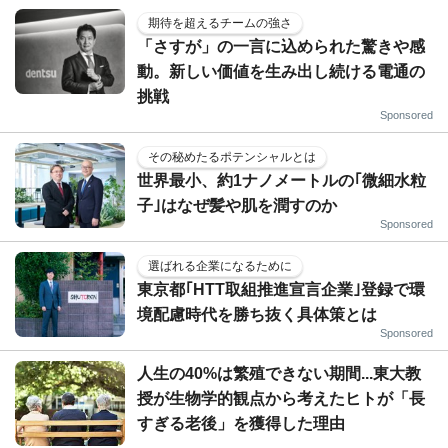
期待を超えるチームの強さ
「さすが」の一言に込められた驚きや感
動。新しい価値を生み出し続ける電通の
挑戦
Sponsored
その秘めたるポテンシャルとは
世界最小、約1ナノメートルの｢微細水粒
子｣はなぜ髪や肌を潤すのか
Sponsored
選ばれる企業になるために
東京都｢HTT取組推進宣言企業｣登録で環
境配慮時代を勝ち抜く具体策とは
Sponsored
人生の40%は繁殖できない期間...東大教
授が生物学的観点から考えたヒトが「長
すぎる老後」を獲得した理由