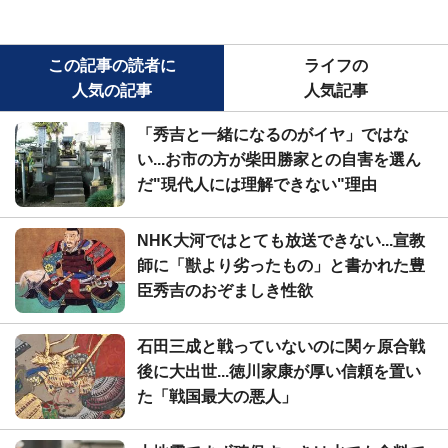
この記事の読者に
ライフの
人気の記事
人気記事
「秀吉と一緒になるのがイヤ」ではな
い...お市の方が柴田勝家との自害を選ん
だ"現代人には理解できない"理由
NHK大河ではとても放送できない...宣教
師に「獣より劣ったもの」と書かれた豊
臣秀吉のおぞましき性欲
石田三成と戦っていないのに関ヶ原合戦
後に大出世...徳川家康が厚い信頼を置い
た「戦国最大の悪人」