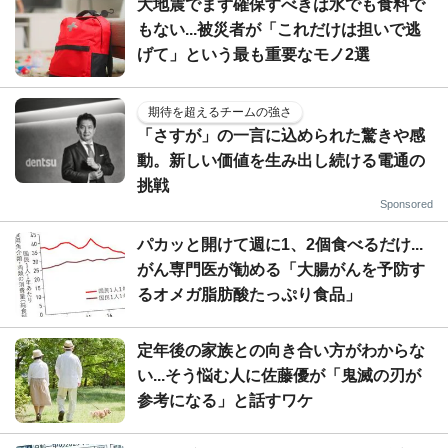
大地震でまず確保すべきは水でも食料で
もない...被災者が「これだけは担いで逃
げて」という最も重要なモノ2選
期待を超えるチームの強さ
「さすが」の一言に込められた驚きや感
動。新しい価値を生み出し続ける電通の
挑戦
Sponsored
パカッと開けて週に1、2個食べるだけ...
がん専門医が勧める「大腸がんを予防す
るオメガ脂肪酸たっぷり食品」
定年後の家族との向き合い方がわからな
い...そう悩む人に佐藤優が「鬼滅の刃が
参考になる」と話すワケ