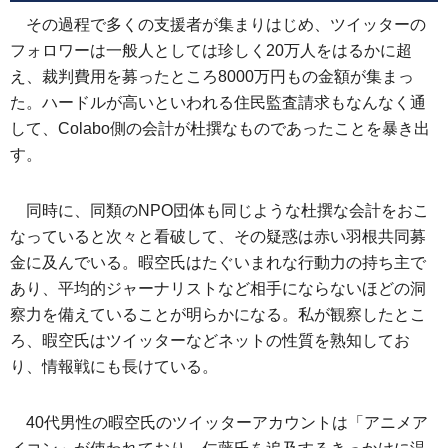
その過程で多くの支援者が集まりはじめ、ツイッターの
フォロワーは一般人としては珍しく20万人をはるかに超
え、裁判費用を募ったところ8000万円もの金額が集まっ
た。ハードルが高いといわれる住民監査請求もなんなく通
して、Colabo側の会計が杜撰なものであったことを暴き出
す。
同時に、同類のNPO団体も同じような杜撰な会計をおこ
なっていると次々と看破して、その疑惑は赤い羽根共同募
金に及んでいる。暇空氏はたぐいまれな行動力の持ち主で
あり、平均的ジャーナリストなど相手にならないほどの洞
察力を備えていることが明らかになる。私が観察したとこ
ろ、暇空氏はツイッターなどネットの性質を熟知してお
り、情報戦にも長けている。
40代男性の暇空氏のツイッターアカウントは「アニメア