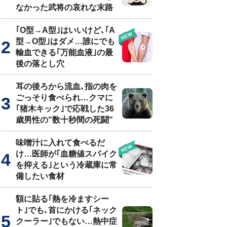
なかった武将の哀れな末路
｢O型→A型｣はいいけど､｢A
型→O型｣はダメ…誰にでも
輸血できる｢万能血液｣の最
後の落とし穴
耳の後ろから流血､指の肉を
ごっそり食べられ…クマに
｢猪木キック｣で応戦した36
歳男性の"数十秒間の死闘"
味噌汁に入れて食べるだ
け…医師が｢血糖値スパイク
を抑える｣という冷蔵庫に常
備したい食材
額に貼る｢熱を冷ますシー
ト｣でも､首にかける｢ネック
クーラー｣でもない…熱中症