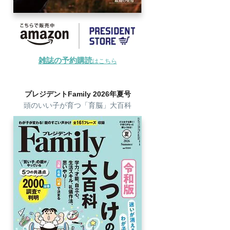
雑誌の予約購読
はこちら
プレジデントFamily 2026年夏号
頭のいい子が育つ「育脳」大百科