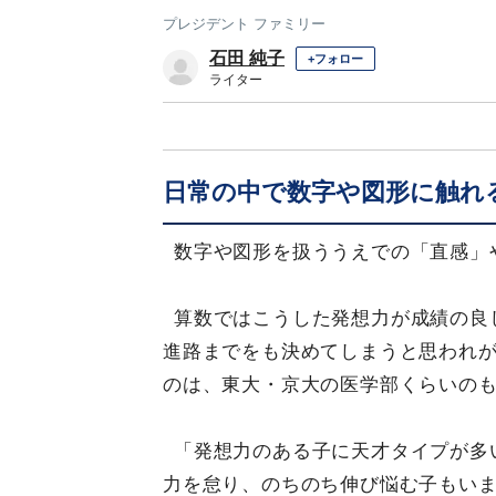
プレジデント ファミリー
石田 純子
+フォロー
ライター
日常の中で数字や図形に触れ
数字や図形を扱ううえでの「直感」
算数ではこうした発想力が成績の良
進路までをも決めてしまうと思われ
のは、東大・京大の医学部くらいの
「発想力のある子に天才タイプが多
力を怠り、のちのち伸び悩む子もい