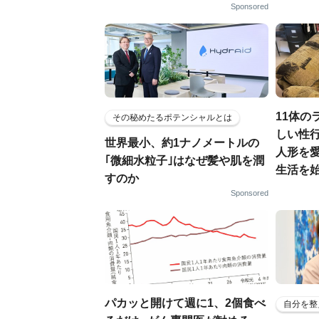
Sponsored
11体の
その秘めたるポテンシャルとは
しい性行
世界最小、約1ナノメートルの
人形を
｢微細水粒子｣はなぜ髪や肌を潤
生活を
すのか
Sponsored
パカッと開けて週に1、2個食べ
自分を整