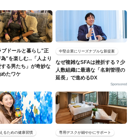
ラブドールと暮らし"正
中堅企業にリーズナブルな新提案
為"を楽しむ...「人より
なぜ複雑なSFAは挫折する？少
愛する男たち」が奇妙な
人数組織に最適な「名刺管理の
始めたワケ
延長」で進めるDX
Sponsored
えるための健康習慣
専用デスクが細やかにサポート