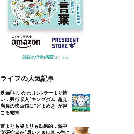
雑誌の予約購読
はこちら
ライフの人気記事
映画｢ちいかわ｣はホラーより怖
い…興行収入｢キングダム｣超え､
満員の映画館に"どよめき"が起
こる結末
首よりも脇よりも効果的…熱中
症研究者が｢暑いときは真っ先に