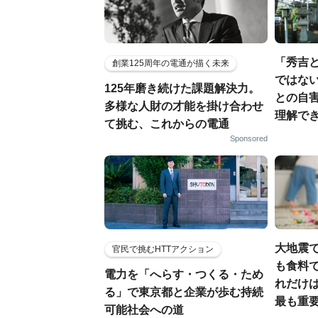
「秀吉
創業125周年の電通が描く未来
ではない
125年磨き続けた課題解決力。
との自
多様な人財の才能を掛け合わせ
理解でき
て挑む、これからの電通
Sponsored
大地震
官民で挑むHTTアクション
も食料で
電力を「へらす・つくる・ため
れだけ
る」で東京都と企業が歩む持続
最も重要
可能社会への道