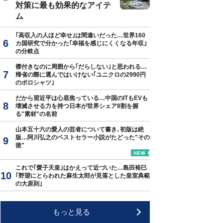
対策に最も効果的なアイテ
ム
｢高収入の人ほど幸せ｣は間違いだった…世界160
カ国研究で分かった｢幸福を感じにくくなる年収｣
の分岐点
襟付きなのに周囲から｢だらしない｣と思われる…
帰省の際に選んではいけない｢ユニクロの2990円
のポロシャツ｣
だから習近平は心底焦っている…中国のITもEVも
壊滅させる力を持つ日本が世界シェア8割を握
る"素材"の名前
山本五十六の愛人の芸者について書き､初版は絶
版…阿川弘之のベストセラー小説がたどった"その
後"
これで｢愛子天皇｣はかえって近づいた…島田裕巳
｢野望にとらわれた麻生太郎が見落とした皇室典範
の大原則｣
もっと見る