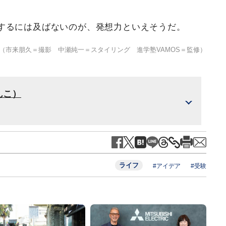
するには及ばないのが、発想力といえそうだ。
（市来朋久＝撮影 中瀬純一＝スタイリング 進学塾VAMOS＝監修）
んこ）
ライフ
#アイデア
#受験