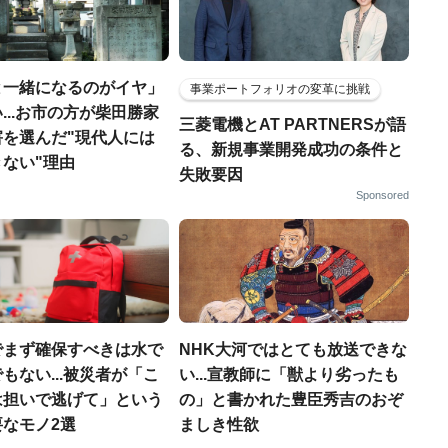
と一緒になるのがイヤ」
事業ポートフォリオの変革に挑戦
...お市の方が柴田勝家
三菱電機とAT PARTNERSが語
害を選んだ"現代人には
る、新規事業開発成功の条件と
ない"理由
失敗要因
Sponsored
でまず確保すべきは水で
NHK大河ではとても放送できな
もない...被災者が「こ
い...宣教師に「獣より劣ったも
は担いで逃げて」という
の」と書かれた豊臣秀吉のおぞ
なモノ2選
ましき性欲