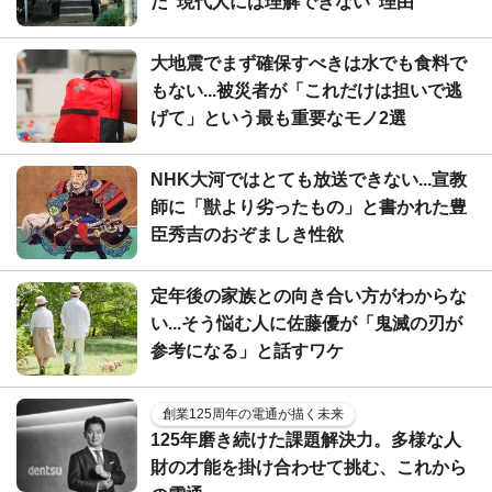
だ"現代人には理解できない"理由
大地震でまず確保すべきは水でも食料で
もない...被災者が「これだけは担いで逃
げて」という最も重要なモノ2選
NHK大河ではとても放送できない...宣教
師に「獣より劣ったもの」と書かれた豊
臣秀吉のおぞましき性欲
定年後の家族との向き合い方がわからな
い...そう悩む人に佐藤優が「鬼滅の刃が
参考になる」と話すワケ
創業125周年の電通が描く未来
125年磨き続けた課題解決力。多様な人
財の才能を掛け合わせて挑む、これから