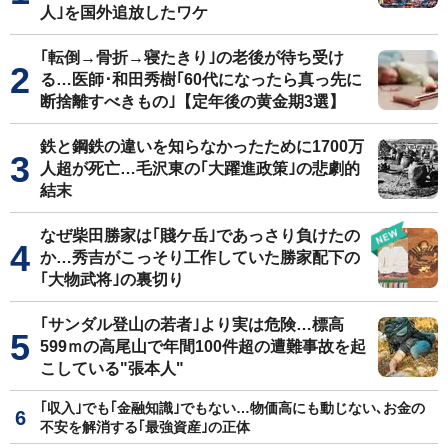
人｣を国外追放したワケ
｢転倒→骨折→寝たきり｣の老後が待ち受け
る…医師･和田秀樹｢60代になったら真っ先に
断捨離すべきもの｣【定年後の黄金期3選】
鉄と鋼鉄の違いを知らなかったために1700万
人超が死亡…毛沢東の｢大躍進政策｣の悲劇的
結末
なぜ柴田勝家は｢賤ケ岳｣であっさり負けたの
か…秀吉がこっそり工作していた勝家配下の
｢大物武将｣の裏切り
｢サンダル登山の若者｣より実は危険…標高
599ｍの高尾山で年間100件超の遭難事故を起
こしている"張本人"
｢収入｣でも｢金融知識｣でもない…物価高にも動じない､お金の
不安を解消する｢最強資産｣の正体