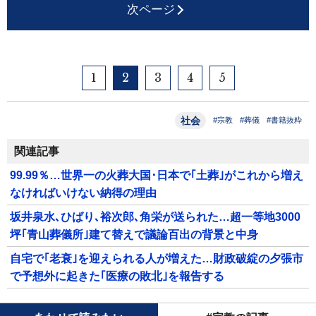
次ページ
1
2
3
4
5
社会
#宗教
#葬儀
#書籍抜粋
関連記事
99.99％…世界一の火葬大国･日本で｢土葬｣がこれから増え
なければいけない納得の理由
坂井泉水､ひばり､裕次郎､角栄が送られた…超一等地3000
坪｢青山葬儀所｣建て替えで議論百出の背景と中身
自宅で｢老衰｣を迎えられる人が増えた…財政破綻の夕張市
で予想外に起きた｢医療の敗北｣を報告する