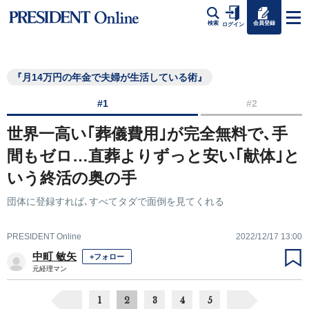
会員登録
検索
ログイン
『月14万円の年金で夫婦が生活している術』
#1
#2
世界一高い｢葬儀費用｣が完全無料で､手
間もゼロ…直葬よりずっと安い｢献体｣と
いう終活の奥の手
団体に登録すれば､すべてタダで面倒を見てくれる
PRESIDENT Online
2022/12/17 13:00
中町 敏矢
+フォロー
元経理マン
1
2
3
4
5