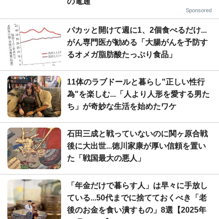
の電通
Sponsored
パカッと開けて週に1、2個食べるだけ...
がん専門医が勧める「大腸がんを予防す
るオメガ脂肪酸たっぷり食品」
11体のラブドールと暮らし"正しい性行
為"を楽しむ...「人より人形を愛する男た
ち」が奇妙な生活を始めたワケ
石田三成と戦っていないのに関ヶ原合戦
後に大出世...徳川家康が厚い信頼を置い
た「戦国最大の悪人」
「年金だけで暮らす人」は早々に手放し
ている...50代までに捨てておくべき「老
後のお金を食い潰すもの」8選【2025年