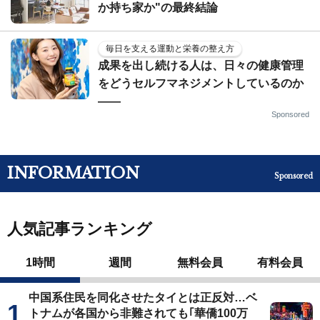
か持ち家か"の最終結論
毎日を支える運動と栄養の整え方
成果を出し続ける人は、日々の健康管理
をどうセルフマネジメントしているのか
——
Sponsored
INFORMATION
Sponsored
人気記事ランキング
1時間
週間
無料会員
有料会員
中国系住民を同化させたタイとは正反対…ベ
トナムが各国から非難されても｢華僑100万