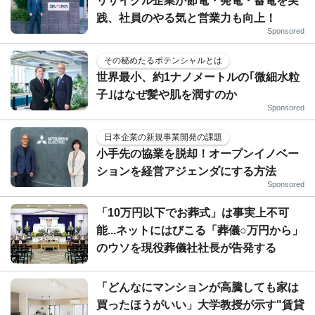
リサイクル企業が節電・発電・蓄電を実
践、社員のやる気と営業力も向上！
Sponsored
その秘めたるポテンシャルとは
世界最小、約1ナノメートルの｢微細水粒
子｣はなぜ髪や肌を潤すのか
Sponsored
日本企業の新規事業開発の課題
小手先の協業を脱却！オープンイノベー
ションを経営アジェンダにする方法
Sponsored
「10万円以下でお葬式」は事実上不可
能...ネットにはびこる「葬儀○万円から」
のウソを現役葬儀社社長が告発する
「どんなにマンションが高騰しても家は
買ったほうがいい」大学教授が示す"賃貸