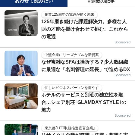
あわせて読みたい
#宗教の記事
創業125周年の電通が描く未来
125年磨き続けた課題解決力。多様な人
財の才能を掛け合わせて挑む、これから
の電通
Sponsored
中堅企業にリーズナブルな新提案
なぜ複雑なSFAは挫折する？少人数組織
に最適な「名刺管理の延長」で進めるDX
Sponsored
忙しいビジネスパーソンを癒やす
ホテルのサービスと別荘の独立性を融
合…シェア別荘｢GLAMDAY STYLE｣の
魅力
Sponsored
東京都｢HTT取組推進宣言企業｣