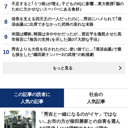
不足すると｢うつ病｣が増え､子どものIQに影響…東大教授｢脳の
ために欠かせないスーパーにある食材｣
信長を支える四天王の一人だったのに…秀吉にハメられて｢清
須会議｣に出席できなかった武将の哀れな末路
米国は曖昧､韓国は冷ややかだったが…習近平を激怒させた高
市発言に｢無言の支持｣を示した国の｢大胆な手法｣
秀吉よりも大役を任されたのに､使い捨てに…｢清須会議｣で最
も損をした"織田家ナンバー2の武将"の転落劇
もっと見る
この記事の読者に
社会の
人気の記事
人気記事
「秀吉と一緒になるのがイヤ」ではな
い...お市の方が柴田勝家との自害を選ん