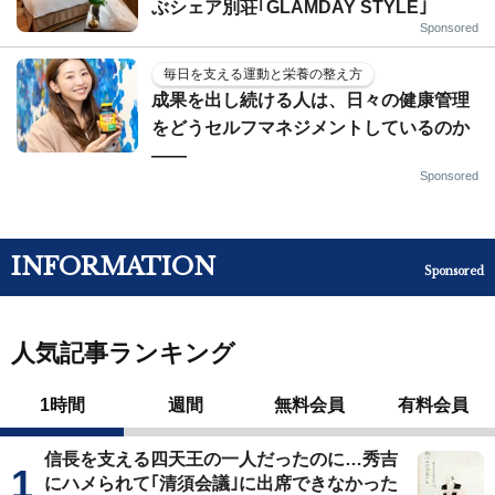
ぶシェア別荘｢GLAMDAY STYLE｣
Sponsored
毎日を支える運動と栄養の整え方
成果を出し続ける人は、日々の健康管理
をどうセルフマネジメントしているのか
——
Sponsored
INFORMATION
Sponsored
人気記事ランキング
1時間
週間
無料会員
有料会員
信長を支える四天王の一人だったのに…秀吉
にハメられて｢清須会議｣に出席できなかった