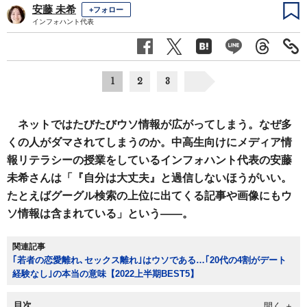
安藤 未希
+フォロー
インフォハント代表
1
2
3
ネットではたびたびウソ情報が広がってしまう。なぜ多
くの人がダマされてしまうのか。中高生向けにメディア情
報リテラシーの授業をしているインフォハント代表の安藤
未希さんは「『自分は大丈夫』と過信しないほうがいい。
たとえばグーグル検索の上位に出てくる記事や画像にもウ
ソ情報は含まれている」という――。
関連記事
｢若者の恋愛離れ､セックス離れ｣はウソである…｢20代の4割がデート
経験なし｣の本当の意味【2022上半期BEST5】
目次