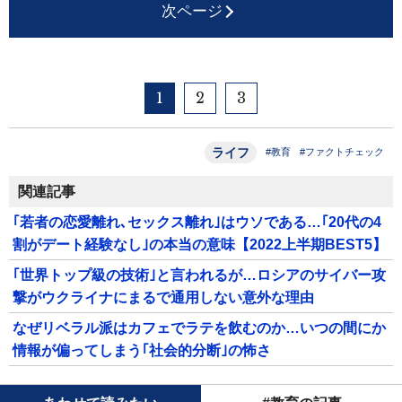
次ページ
1
2
3
ライフ
#教育
#ファクトチェック
関連記事
｢若者の恋愛離れ､セックス離れ｣はウソである…｢20代の4
割がデート経験なし｣の本当の意味【2022上半期BEST5】
｢世界トップ級の技術｣と言われるが…ロシアのサイバー攻
撃がウクライナにまるで通用しない意外な理由
なぜリベラル派はカフェでラテを飲むのか…いつの間にか
情報が偏ってしまう｢社会的分断｣の怖さ