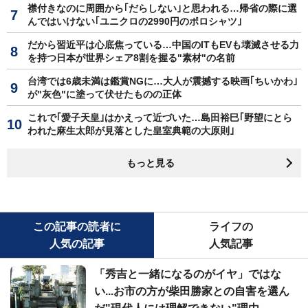
襟付きなのに周囲から｢だらしない｣と思われる…帰省の際に選
んではいけない｢ユニクロの2990円のポロシャツ｣
だから習近平は心底焦っている…中国のITもEVも壊滅させる力
を持つ日本が世界シェア8割を握る"素材"の名前
台湾では6歳未満は鑑賞NGに…大人が震撼する映画｢ちいかわ｣
が"灰色"に塗って伏せたものの正体
これで｢愛子天皇｣はかえって近づいた…島田裕巳｢野望にとら
われた麻生太郎が見落とした皇室典範の大原則｣
もっと見る
この記事の読者に
ライフの
人気の記事
人気記事
「秀吉と一緒になるのがイヤ」ではな
い...お市の方が柴田勝家との自害を選ん