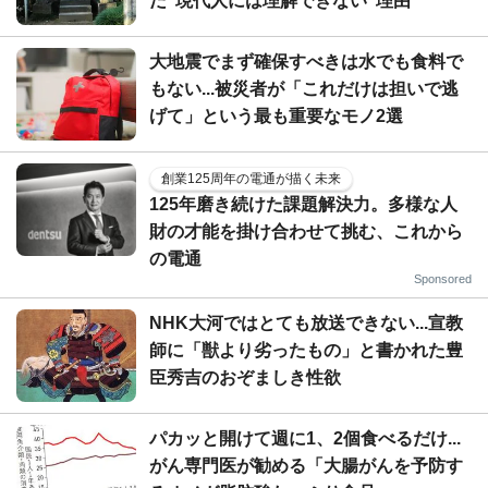
だ"現代人には理解できない"理由
大地震でまず確保すべきは水でも食料で
もない...被災者が「これだけは担いで逃
げて」という最も重要なモノ2選
創業125周年の電通が描く未来
125年磨き続けた課題解決力。多様な人
財の才能を掛け合わせて挑む、これから
の電通
Sponsored
NHK大河ではとても放送できない...宣教
師に「獣より劣ったもの」と書かれた豊
臣秀吉のおぞましき性欲
パカッと開けて週に1、2個食べるだけ...
がん専門医が勧める「大腸がんを予防す