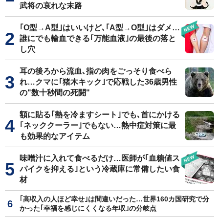
武将の哀れな末路
｢O型→A型｣はいいけど､｢A型→O型｣はダメ…
誰にでも輸血できる｢万能血液｣の最後の落と
し穴
耳の後ろから流血､指の肉をごっそり食べら
れ…クマに｢猪木キック｣で応戦した36歳男性
の"数十秒間の死闘"
額に貼る｢熱を冷ますシート｣でも､首にかける
｢ネッククーラー｣でもない…熱中症対策に最
も効果的なアイテム
味噌汁に入れて食べるだけ…医師が｢血糖値ス
パイクを抑える｣という冷蔵庫に常備したい食
材
｢高収入の人ほど幸せ｣は間違いだった…世界160カ国研究で分
かった｢幸福を感じにくくなる年収｣の分岐点