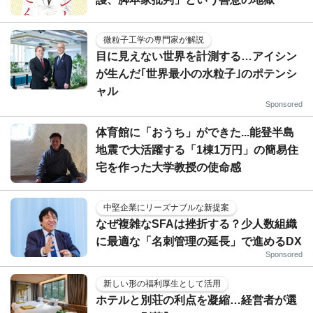
微粒子工学の専門家が解説
目に見えない世界を計測する…アイシン
が生んだ｢世界最小の水粒子｣のポテンシ
ャル
Sponsored
体育館に「おうち」ができた...能登半島
地震で大活躍する「1棟1万円」の簡易住
宅を作った大学教授の使命感
中堅企業にリーズナブルな新提案
なぜ複雑なSFAは挫折する？少人数組織
に最適な「名刺管理の延長」で進めるDX
Sponsored
新しい形の福利厚生として活用
ホテルと別荘の利点を凝縮…経営者が選