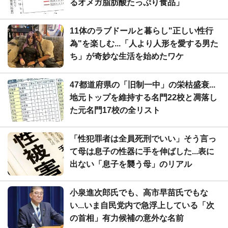
るオメガ脂肪酸たっぷり食品」
11体のラブドールと暮らし"正しい性行
為"を楽しむ...「人より人形を愛する男た
ち」が奇妙な生活を始めたワケ
47都道府県の「旧制一中」の栄枯盛衰...
地元トップを維持する名門22校と凋落し
た元名門17校の全リスト
「性犯罪者は全員死刑でいい」そう言っ
て母は息子の性器に手を伸ばした...表に
出ない「息子を襲う母」のリアル
小泉進次郎氏でも、高市早苗氏でもな
い...いま自民党内で急浮上している「次
の首相」有力候補の意外な名前