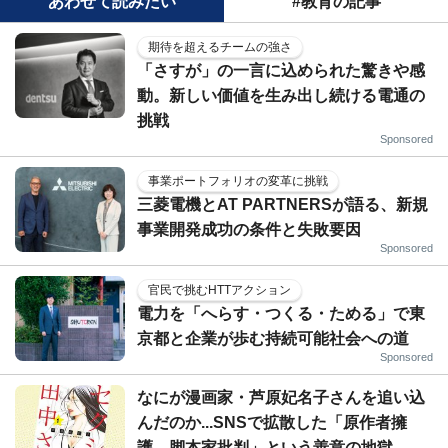
あわせて読みたい
#教育の記事
期待を超えるチームの強さ
「さすが」の一言に込められた驚きや感
動。新しい価値を生み出し続ける電通の
挑戦
Sponsored
事業ポートフォリオの変革に挑戦
三菱電機とAT PARTNERSが語る、新規
事業開発成功の条件と失敗要因
Sponsored
官民で挑むHTTアクション
電力を「へらす・つくる・ためる」で東
京都と企業が歩む持続可能社会への道
Sponsored
なにが漫画家・芦原妃名子さんを追い込
んだのか...SNSで拡散した「原作者擁
護、脚本家批判」という善意の地獄