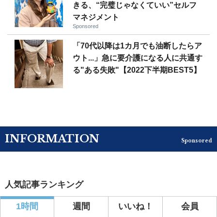
きる、“完璧じゃなくていい”セルフ
マネジメント
Sponsored
「70代以降は1カ月でも油断したらア
ウト...」急に要介護になる人に共通す
る"ある失敗"【2022下半期BEST5】
INFORMATION
Sponsored
人気記事ランキング
1時間
週間
いいね！
会員