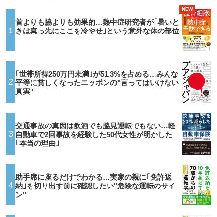
NEW
首よりも脇よりも効果的…熱中症研究者が｢暑いと
1
きは真っ先にここを冷やせ｣という意外な体の部位
｢世帯所得250万円未満｣が51.3%を占める…みんな
2
平等に貧しくなったニッポンの"言ってはいけない
真実"
交通事故の真因は飲酒でも脇見運転でもない…軽
3
自動車で2回事故を経験した50代女性が明かした
｢本当の理由｣
助手席に座るだけでわかる…実家の親に｢免許返
4
納｣を切り出す前に確認したい"危険な運転のサイ
ン"