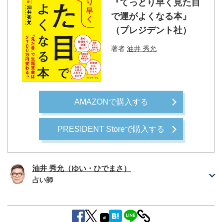
『てっとり早く見た目
で運がよくなる本』
（プレジデント社）
著者
油井 秀允
AMAZONで購入する
PRESIDENT Storeで購入する
油井 秀允（ゆい・ひでまさ）
占い師
#