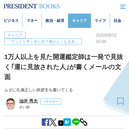
ビジネス
マネー
政治・経済
キャリア
ライフ
社会
キャリア
2022/09/12
15:00
『てっとり早く見た目で運がよくなる本』
1万人以上を見た開運鑑定師は一発で見抜
く｢運に見放された人｣が書くメールの文
面
ムダに礼儀正しい挨拶文を書いてくる
油井 秀允
+フォロー
占い師
#