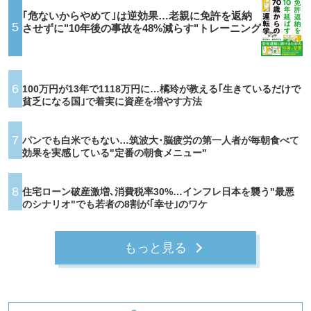
｢危ないからやめて｣は逆効果…老親に免許を返納
5
させずに"10年後の事故を48%減らす"トレーニング
6
100万円が13年で1118万円に…橘玲が教える｢生きているだけで
貧乏になる国｣で着実に資産を増やす方法
7
パンでも白米でもない…筑波大･脳疲労の第一人者が毎朝食べて
効果を実感している"定番の朝食メニュー"
8
住宅ローン破産激増､消費税率30%…インフレ日本を襲う"最悪
のシナリオ"でも若者の8割が｢幸せ｣のワケ
もっと見る