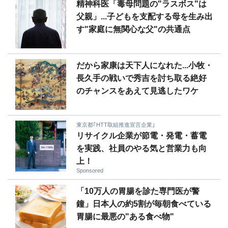
精神科医「毒母問題の"ラスボス"は
父親」...子どもを支配する母を生み出
す"家庭に無関心な父"の共通点
だから家康は天下人になれた...小牧・
長久手の戦いで秀吉を討ち取る絶好
のチャンスをあえて見逃したワケ
東京都｢HTT取組推進宣言企業｣
リサイクル企業が節電・発電・蓄電
を実践、社員のやる気と営業力も向
上！
Sponsored
「10万人の胃腸を診た専門医が警
鐘」日本人の約5割が毎朝食べている
胃腸に最悪の"ある食べ物"