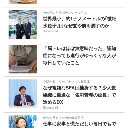
その秘めたるポテンシャルとは
世界最小、約1ナノメートルの｢微細
水粒子｣はなぜ髪や肌を潤すのか
Sponsored
「脳トレはほぼ無意味だった」認知
症になっても進行がゆっくりな人が
毎日していたこと
中堅企業にリーズナブルな新提案
なぜ複雑なSFAは挫折する？少人数
組織に最適な「名刺管理の延長」で
進めるDX
Sponsored
自分を整えるための健康習慣
仕事に家事と慌ただしい毎日でもで