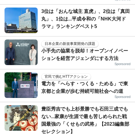
3位は「おんな城主 直虎」、2位は「真田
丸」、1位は...平成令和の「NHK大河ド
ラマ」ランキングベスト5
日本企業の新規事業開発の課題
小手先の協業を脱却！オープンイノベー
ションを経営アジェンダにする方法
Sponsored
官民で挑むHTTアクション
電力を「へらす・つくる・ためる」で東
京都と企業が歩む持続可能社会への道
Sponsored
豊臣秀吉でも上杉景勝でも石田三成でも
ない...家康が生涯で最も苦しめられた戦
国最強の「くせもの武将」【2023編集部
セレクション】