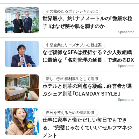
その秘めたるポテンシャルとは
世界最小、約1ナノメートルの｢微細水粒
子｣はなぜ髪や肌を潤すのか
Sponsored
中堅企業にリーズナブルな新提案
なぜ複雑なSFAは挫折する？少人数組織
に最適な「名刺管理の延長」で進めるDX
Sponsored
新しい形の福利厚生として活用
ホテルと別荘の利点を凝縮…経営者が選
ぶシェア別荘｢GLAMDAY STYLE｣
Sponsored
自分を整えるための健康習慣
仕事に家事と慌ただしい毎日でもでき
る、“完璧じゃなくていい”セルフマネジ
メント