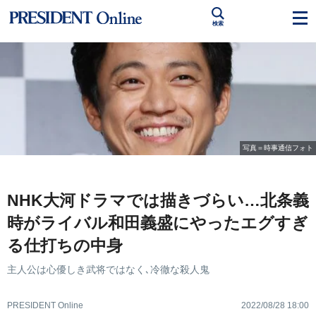
検索
写真＝時事通信フォト
NHK大河ドラマでは描きづらい…北条義
時がライバル和田義盛にやったエグすぎ
る仕打ちの中身
主人公は心優しき武将ではなく､冷徹な殺人鬼
PRESIDENT Online
2022/08/28 18:00