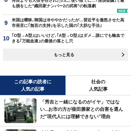
秀吉よりも大役を任されたのに､使い捨てに…｢清須会議｣で最
も損をした"織田家ナンバー2の武将"の転落劇
米国は曖昧､韓国は冷ややかだったが…習近平を激怒させた高
市発言に｢無言の支持｣を示した国の｢大胆な手法｣
｢O型→A型｣はいいけど､｢A型→O型｣はダメ…誰にでも輸血で
きる｢万能血液｣の最後の落とし穴
もっと見る
この記事の読者に
社会の
人気の記事
人気記事
「秀吉と一緒になるのがイヤ」ではな
い...お市の方が柴田勝家との自害を選ん
だ"現代人には理解できない"理由