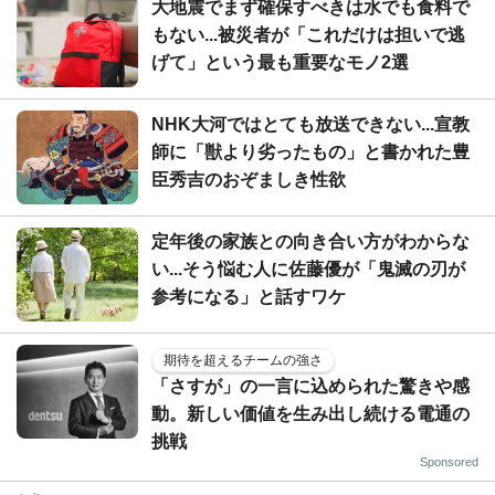
大地震でまず確保すべきは水でも食料で
もない...被災者が「これだけは担いで逃
げて」という最も重要なモノ2選
NHK大河ではとても放送できない...宣教
師に「獣より劣ったもの」と書かれた豊
臣秀吉のおぞましき性欲
定年後の家族との向き合い方がわからな
い...そう悩む人に佐藤優が「鬼滅の刃が
参考になる」と話すワケ
期待を超えるチームの強さ
「さすが」の一言に込められた驚きや感
動。新しい価値を生み出し続ける電通の
挑戦
Sponsored