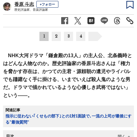
香原 斗志
+フォロー
歴史評論家、音楽評論家
1
2
3
4
NHK大河ドラマ「鎌倉殿の13人」の主人公、北条義時と
はどんな人物なのか。歴史評論家の香原斗志さんは「権力
を脅かす存在は、かつての主君・源頼朝の遺児やライバル
でも躊躇なく手に掛ける、いまでいえば殺人鬼のような男
だ。ドラマで描かれているような心優しき武将ではない」
という――。
関連記事
指示に従わない｢くせもの部下｣との1対1面談で､一流の上司が最後にす
る"最強質問"
目次