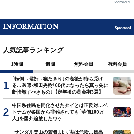
Sponsored
INFORMATION
Sponsored
人気記事ランキング
1時間
週間
無料会員
有料会員
｢転倒→骨折→寝たきり｣の老後が待ち受け
る…医師･和田秀樹｢60代になったら真っ先に
断捨離すべきもの｣【定年後の黄金期3選】
中国系住民を同化させたタイとは正反対…ベ
トナムが各国から非難されても｢華僑100万
人｣を国外追放したワケ
｢サンダル登山の若者｣より実は危険…標高