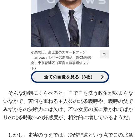
小栗旬氏。富士通のスマートフォン
「arrows」シリーズ新商品、新CM発表
会。東京都港区（写真＝時事通信フォ
ト）
全ての画像を見る（3枚）
そんな頼朝にくらべると、血で血を洗う政争が収まらな
いなかで、苦悩を重ねる主人公の北条義時や、義時の父で
みずからの決断力には欠け、若い女房の尻に敷かれてばか
りの北条時政への好感度が、相対的に増しているようだ。
しかし、史実のうえでは、冷酷非道という点でこの北条