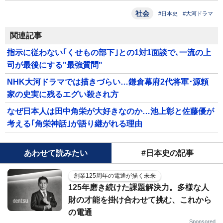
社会
#日本史
#大河ドラマ
関連記事
指示に従わない｢くせもの部下｣との1対1面談で､一流の上
司が最後にする"最強質問"
NHK大河ドラマでは描きづらい…鎌倉幕府2代将軍･源頼
家の史実に残るエグい殺され方
なぜ日本人は田中角栄が大好きなのか…池上彰と佐藤優が
考える｢角栄神話｣が語り継がれる理由
あわせて読みたい
#日本史の記事
創業125周年の電通が描く未来
125年磨き続けた課題解決力。多様な人
財の才能を掛け合わせて挑む、これから
の電通
Sponsored