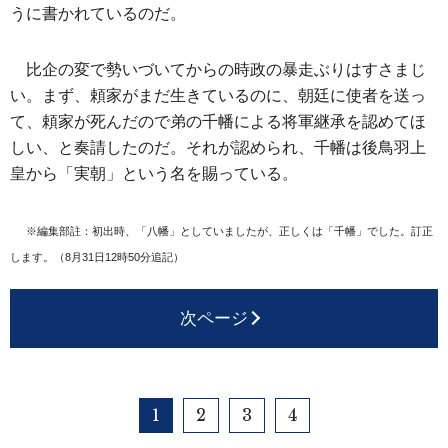
うに書かれているのだ。
比企の変で勢いづいてからの時政の暴走ぶりはすさまじ
い。まず、頼家がまだ生きているのに、朝廷に使者を送っ
て、頼家が死んだので弟の千幡による将軍継承を認めてほ
しい、と奏請したのだ。それが認められ、千幡は後鳥羽上
皇から「実朝」という名を賜っている。
※編集部註：初出時、「八幡」としていましたが、正しくは「千幡」でした。訂正
します。（8月31日12時50分追記）
次ページ
1
2
3
4