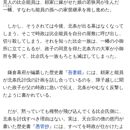
見人の
比企能員
は、頼家に嫁がせた娘の若狭局が生んだ
いちまん
一幡
、すなわち能員の孫への家督継承を推し進めた。
しかし、そうされては今後、北条が出る幕はなくなって
しまう。そこで時政は比企能員を自分の屋敷に呼び出し、
切り殺してしまう。それを知った比企一族は、一幡の小御
所に立てこもるが、政子の同意を得た北条方の大軍が小御
所を襲って、比企氏を一族もろとも滅ぼしてしまった。
鎌倉幕府が編纂した歴史書『
吾妻鏡
』には、頼家と能員
が北条氏討伐の計画を話し合っているのを、障子越しに聞
いた政子が父の時政に急いで伝え、北条がやむなく反撃し
たように書かれている。
だが、黙っていても権勢が飛び込んでくる比企氏側に、
北条を討伐すべき理由はない。実は、天台宗の僧の慈円が
書いた歴史書『
愚管抄
』には、すべてを時政が仕かけたよ