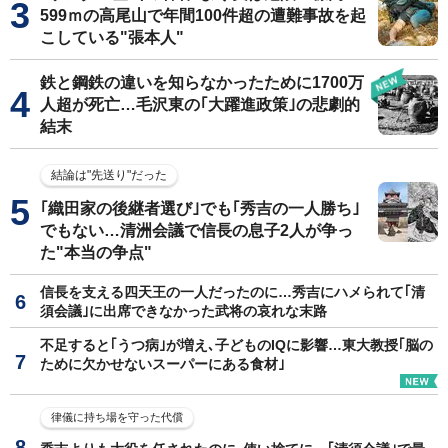
599ｍの高尾山で年間100件超の遭難事故を起
こしている"張本人"
鉄と鋼鉄の違いを知らなかったために1700万
人超が死亡…毛沢東の｢大躍進政策｣の悲劇的
結末
結論は"先送り"だった
｢織田家の後継者選び｣でも｢秀吉の一人勝ち｣
でもない…清洲会議で信長の息子2人が争っ
た"本当の争点"
信長を支える四天王の一人だったのに…秀吉にハメられて｢清
須会議｣に出席できなかった武将の哀れな末路
不足すると｢うつ病｣が増え､子どものIQに影響…東大教授｢脳の
ために欠かせないスーパーにある食材｣
律儀に持ち場を守った代償