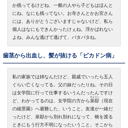
か残ってるけどね、一般の人やら子どもはほんと
にね、なにも残ってない。お寺さんとかお宮さん
には、ありがとうございますじゃないけど、私ら
個人はなにもできんかったけぇね。浮かばれない
よね、みんな逃げて逃げて、バタバタね。
歯茎から出血し、髪が抜ける「ピカドン病」
私の家族では姉なんだけど、親戚でいったら五人
ぐらい亡くなってる。父の妹だったりね。その日
は女学院に行って仕事するいうんだったんですけ
せんてい
ど、わかってるのは、女学院の方から
泉邸
（現在
の縮景園）へ避難した、いうこと。友達が一緒だ
ったけど、泉邸から別れ別れになって、橋を渡る
ときにもう行方不明になったいうこと。そこから