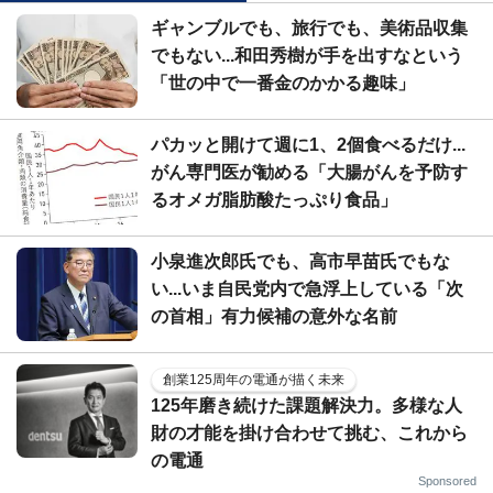
ギャンブルでも、旅行でも、美術品収集
でもない...和田秀樹が手を出すなという
「世の中で一番金のかかる趣味」
パカッと開けて週に1、2個食べるだけ...
がん専門医が勧める「大腸がんを予防す
るオメガ脂肪酸たっぷり食品」
小泉進次郎氏でも、高市早苗氏でもな
い...いま自民党内で急浮上している「次
の首相」有力候補の意外な名前
創業125周年の電通が描く未来
125年磨き続けた課題解決力。多様な人
財の才能を掛け合わせて挑む、これから
の電通
Sponsored