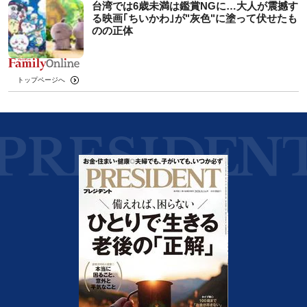
台湾では6歳未満は鑑賞NGに…大人が震撼す
る映画｢ちいかわ｣が"灰色"に塗って伏せたも
のの正体
トップページへ