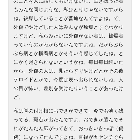
のことを人に話してもいけないし、生き残った者
もみんな同じような、私ひとりじゃないですから
ね。被爆していることが普通なんですよね。で、
外傷でやけどした人はみんなが原爆とすぐわかり
ますけど、私らみたいに外傷がない者は、被爆者
っていうのがわからないんですよね。だからぶら
ぶら病とか横着病とかそういう感じでしたね。と
にかく起きられないというかね。毎日毎日続いた
から。外傷の人は、見たらすぐやけどとかその後
ケロイドとかで、今度は表へ出られないしね。人
の目が怖い、差別を受けたりいうことがあったけ
ど。
私は脚の付け根におできができて。今でも薄く残
ってる。斑点が出たんですよ。おできが膿んでそ
れがだんだん広がってきて、おっきいきっぽ（傷
跡）になってたんですよね。直径が五センチぐら