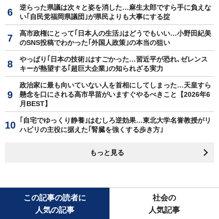
逆らった県議は次々と姿を消した…麻生太郎ですら手に負えな
い｢自民党福岡県議団｣が県民よりも大事にする掟
高市政権にとって｢日本人の生活｣はどうでもいい…小野田紀美
のSNS投稿でわかった｢外国人政策｣の本当の狙い
やっぱり｢日本の技術｣はすごかった…習近平が恐れ､ゼレンス
キーが熱望する｢超巨大企業｣の知られざる実力
政治家に最も向いていない人を首相にしてしまった…天皇すら
懸念を口にされる高市早苗がいますぐやるべきこと【2026年6
月BEST】
｢自宅でゆっくり静養｣はむしろ逆効果…東北大学名誉教授がリ
ハビリの主役に据えた｢腎臓を強くする歩き方｣
もっと見る
この記事の読者に
社会の
人気の記事
人気記事