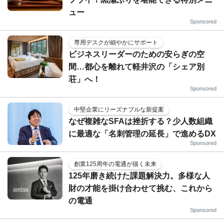
ュー
Sponsored
専用デスクが細やかにサポート
ビジネスリーダーのための安らぎの空
間…都心を離れて軽井沢の「シェア別
荘」へ！
Sponsored
中堅企業にリーズナブルな新提案
なぜ複雑なSFAは挫折する？少人数組織
に最適な「名刺管理の延長」で進めるDX
Sponsored
創業125周年の電通が描く未来
125年磨き続けた課題解決力。多様な人
財の才能を掛け合わせて挑む、これから
の電通
Sponsored