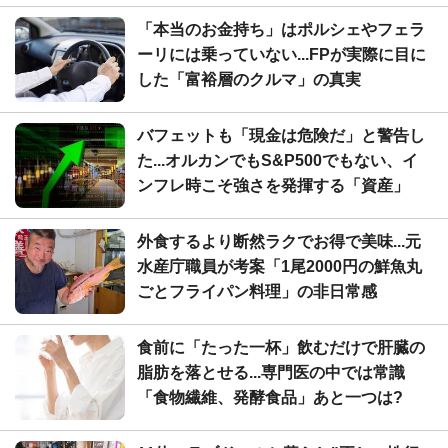
「本当のお金持ち」はポルシェやフェラ
ーリには乗っていない...FPが実際に目に
した「富裕層のクルマ」の真実
バフェットも「現金は危険だ」と警告し
た...オルカンでもS&P500でもない、イ
ンフレ時こそ強さを発揮する「資産」
外食するより断然ラクでお得で美味...元
水産庁職員が考案「1尾2000円の鮮魚丸
ごとフライパン料理」の非日常感
食前に「たった一杯」飲むだけで肝臓の
脂肪を落とせる...専門医の中では常識
「食物繊維、発酵食品」あと一つは?