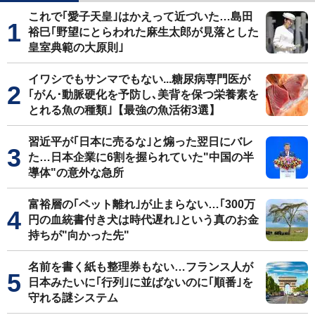
これで｢愛子天皇｣はかえって近づいた…島田
裕巳｢野望にとらわれた麻生太郎が見落とした
皇室典範の大原則｣
イワシでもサンマでもない...糖尿病専門医が
｢がん･動脈硬化を予防し､美背を保つ栄養素を
とれる魚の種類｣【最強の魚活術3選】
習近平が｢日本に売るな｣と煽った翌日にバレ
た…日本企業に6割を握られていた"中国の半
導体"の意外な急所
富裕層の｢ペット離れ｣が止まらない…｢300万
円の血統書付き犬は時代遅れ｣という真のお金
持ちが"向かった先"
名前を書く紙も整理券もない…フランス人が
日本みたいに｢行列｣に並ばないのに｢順番｣を
守れる謎システム