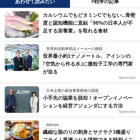
あわせて読みたい
#戦争の記事
カルシウムでもビタミンCでもない...骨密
度と認知機能に直結「98%の日本人が不
足する栄養素」を取れる食材
世界的自動車部品メーカーの挑戦
世界最小約1ナノメートル、アイシンの
｢空気から作る水｣に微粒子工学の専門家
が迫る
Sponsored
日本企業の新規事業開発の課題
小手先の協業を脱却！オープンイノベー
ションを経営アジェンダにする方法
Sponsored
dancyu
繊細な脂のりの刺身とサクサク3種盛り
フライ！黒瀬ぶりを堪能できる特別メニ