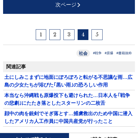
次ページ
1
2
3
4
5
社会
#戦争
#原爆
#書籍抜粋
関連記事
土にしみこまずに地面にぽろぽろと転がる不思議な雨…広
島の少女たちが浴びた｢黒い雨｣の恐ろしい作用
本当なら沖縄戦も原爆投下も避けられた…日本人を｢戦争
の悲劇｣にたたき落としたスターリンの二枚舌
顔中の肉を銃剣でそぎ落とす…捕虜救出のため中国に潜入
したアメリカ人工作員に中国共産党が行ったこと