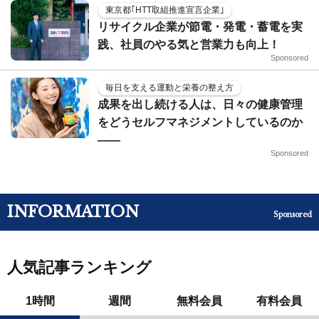
東京都｢HTT取組推進宣言企業｣
リサイクル企業が節電・発電・蓄電を実
践、社員のやる気と営業力も向上！
Sponsored
毎日を支える運動と栄養の整え方
成果を出し続ける人は、日々の健康管理
をどうセルフマネジメントしているのか
——
Sponsored
INFORMATION
Sponsored
人気記事ランキング
1時間
週間
無料会員
有料会員