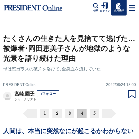
会員登録
検索
ログイン
たくさんの生きた人を見捨てて逃げた…
被爆者･岡田恵美子さんが地獄のような
光景を語り続けた理由
母は窓ガラスの破片を浴びて､全身血を流していた
PRESIDENT Online
2022/08/24 18:00
宮崎 園子
+フォロー
ジャーナリスト
1
2
3
4
5
人間は、本当に突然なにが起こるかわからない