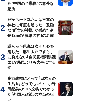
た"中国の半導体"の意外な
急所
だから松下幸之助は三重の
神社に何度も通った…孤独
な"経営の神様"が崇めた身
長12mの｢異形の神｣の名前
逆らった県議は次々と姿を
消した…麻生太郎ですら手
に負えない｢自民党福岡県議
団｣が県民よりも大事にする
掟
高市政権にとって｢日本人の
生活｣はどうでもいい…小野
田紀美のSNS投稿でわかっ
た｢外国人政策｣の本当の狙
い