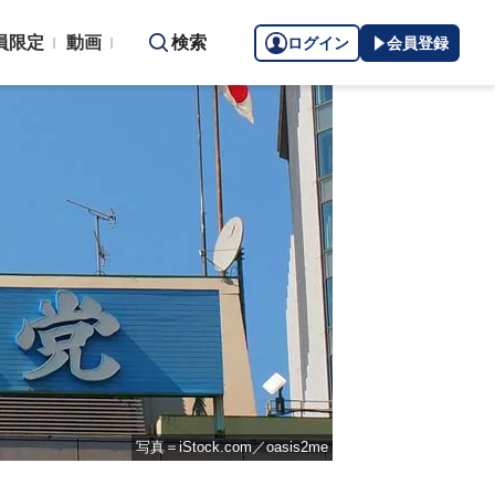
員限定
動画
検索
ログイン
会員登録
写真＝iStock.com／oasis2me