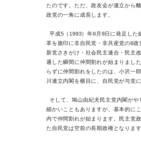
たのです。ただ、政友会が連立から
政党の一角に成長します。
平成5（1993）年8月9日に発足
革を旗印に非自民党・非共産党の8政
新党さきがけ・社会民主連合・民主
通した瞬間に仲間割れが始まりました
らずに仲間割れをしたのは、小沢一
川連立内閣を横目に、自民党が与党
そして、鳩山由紀夫民主党内閣がや
細かいこともありますが、基本的に
内で仲間割れが始まります。民主党政
た自民党は空前の長期政権となりま