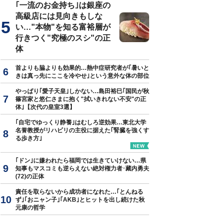
｢一流のお金持ち｣は銀座の
高級店には見向きもしな
い…"本物"を知る富裕層が
行きつく"究極のスシ"の正
体
首よりも脇よりも効果的…熱中症研究者が｢暑いと
きは真っ先にここを冷やせ｣という意外な体の部位
やっぱり｢愛子天皇｣しかない…島田裕巳｢国民が秋
篠宮家と悠仁さまに抱く"拭いきれない不安"の正
体｣【次代の皇室3選】
｢自宅でゆっくり静養｣はむしろ逆効果…東北大学
名誉教授がリハビリの主役に据えた｢腎臓を強くす
る歩き方｣
｢ドン｣に嫌われたら福岡では生きていけない…県
知事もマスコミも逆らえない絶対権力者･藏内勇夫
(72)の正体
責任を取らないから成功者になれた…｢とんねる
ず｣｢おニャン子｣｢AKB｣とヒットを出し続けた秋
元康の哲学