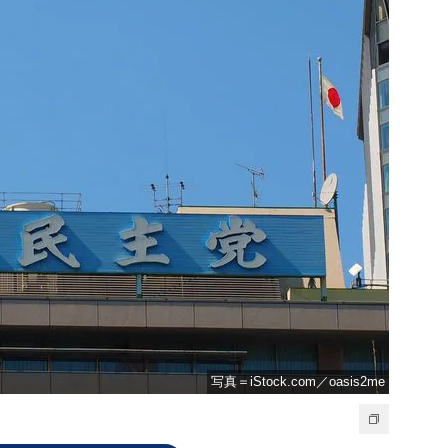
写真＝iStock.com／oasis2me