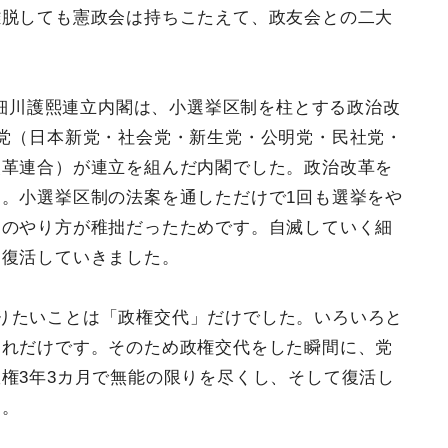
離脱しても憲政会は持ちこたえて、政友会との二大
した細川護熙連立内閣は、小選挙区制を柱とする政治改
党（日本新党・社会党・新生党・公明党・民社党・
改革連合）が連立を組んだ内閣でした。政治改革を
。小選挙区制の法案を通しただけで1回も選挙をや
郎のやり方が稚拙だったためです。自滅していく細
に復活していきました。
りたいことは「政権交代」だけでした。いろいろと
これだけです。そのため政権交代をした瞬間に、党
権3年3カ月で無能の限りを尽くし、そして復活し
す。