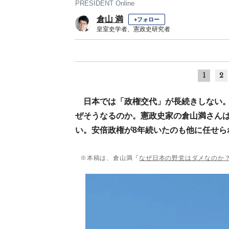
PRESIDENT Online
倉山 満
+フォロー
皇室史学者、憲政史研究者
1
2
日本では「政権交代」が長続きしない
ぜそうなるのか。憲政史家の倉山満さん
い。安倍政権が8年続いたのも他に任せら
※本稿は、倉山満『
なぜ日本の野党はダメなのか