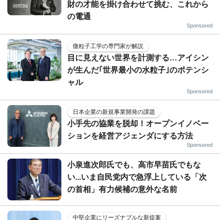
財の才能を掛け合わせて挑む、これから
の電通
Sponsored
微粒子工学の専門家が解説
目に見えない世界を計測する…アイシン
が生んだ｢世界最小の水粒子｣のポテンシ
ャル
Sponsored
日本企業の新規事業開発の課題
小手先の協業を脱却！オープンイノベー
ションを経営アジェンダにする方法
Sponsored
小泉進次郎氏でも、高市早苗氏でもな
い...いま自民党内で急浮上している「次
の首相」有力候補の意外な名前
中堅企業にリーズナブルな新提案