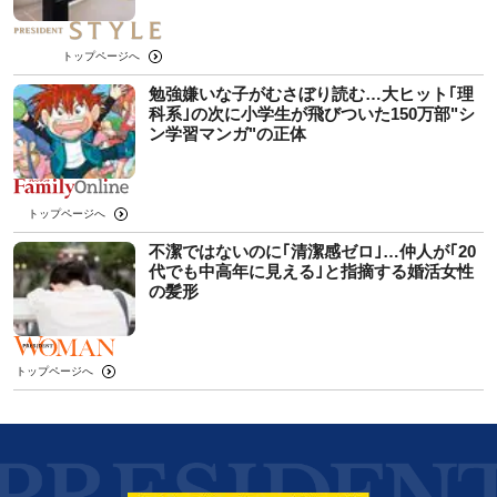
トップページへ
勉強嫌いな子がむさぼり読む…大ヒット｢理
科系｣の次に小学生が飛びついた150万部"シ
ン学習マンガ"の正体
トップページへ
不潔ではないのに｢清潔感ゼロ｣…仲人が｢20
代でも中高年に見える｣と指摘する婚活女性
の髪形
トップページへ