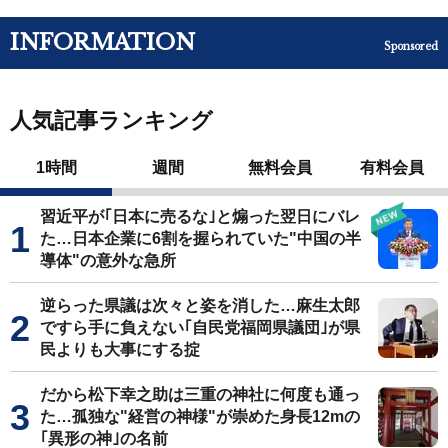
INFORMATION
Sponsored
人気記事ランキング
1時間
週間
無料会員
有料会員
習近平が｢日本に売るな｣と煽った翌日にバレ
た…日本企業に6割を握られていた"中国の半
導体"の意外な急所
逆らった県議は次々と姿を消した…麻生太郎
ですら手に負えない｢自民党福岡県議団｣が県
民よりも大事にする掟
だから松下幸之助は三重の神社に何度も通っ
た…孤独な"経営の神様"が崇めた身長12mの
｢異形の神｣の名前