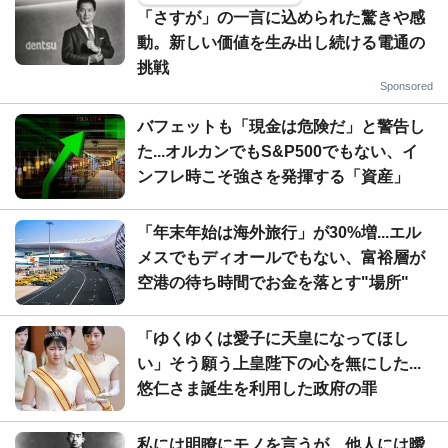
「さすが」の一言に込められた驚きや感
動。新しい価値を生み出し続ける電通の
挑戦
Sponsored
バフェットも「現金は危険だ」と警告し
た...オルカンでもS&P500でもない、イ
ンフレ時こそ強さを発揮する「資産」
「年末年始は海外旅行」が30%増...エル
メスでもディオールでもない、富裕層が
空港の待ち時間でお金を落とす"場所"
「ゆくゆくは愛子に天皇になってほし
い」そう願う上皇陛下の心を無にした...
悠仁さま誕生を利用した政府の罪
私には明瞭にモノを言うが、他人には曖