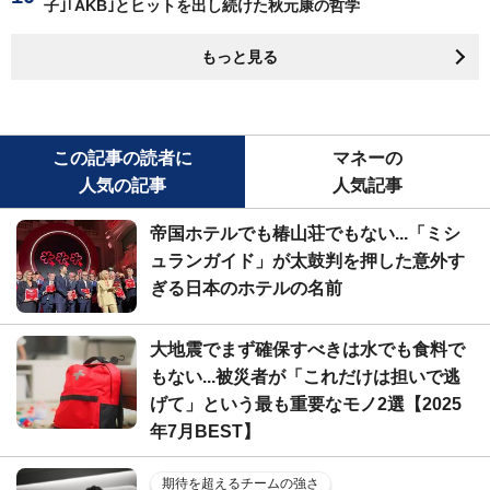
子｣｢AKB｣とヒットを出し続けた秋元康の哲学
もっと見る
この記事の読者に
マネーの
人気の記事
人気記事
帝国ホテルでも椿山荘でもない...「ミシ
ュランガイド」が太鼓判を押した意外す
ぎる日本のホテルの名前
大地震でまず確保すべきは水でも食料で
もない...被災者が「これだけは担いで逃
げて」という最も重要なモノ2選【2025
年7月BEST】
期待を超えるチームの強さ