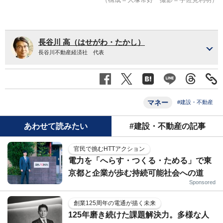
長谷川 高（はせがわ・たかし）
長谷川不動産経済社 代表
マネー
#建設・不動産
あわせて読みたい
#建設・不動産の記事
官民で挑むHTTアクション
電力を「へらす・つくる・ためる」で東
京都と企業が歩む持続可能社会への道
Sponsored
創業125周年の電通が描く未来
125年磨き続けた課題解決力。多様な人