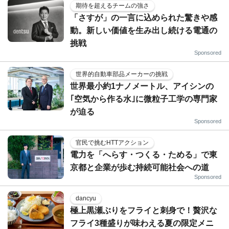
期待を超えるチームの強さ
「さすが」の一言に込められた驚きや感
動。新しい価値を生み出し続ける電通の
挑戦
Sponsored
世界的自動車部品メーカーの挑戦
世界最小約1ナノメートル、アイシンの
｢空気から作る水｣に微粒子工学の専門家
が迫る
Sponsored
官民で挑むHTTアクション
電力を「へらす・つくる・ためる」で東
京都と企業が歩む持続可能社会への道
Sponsored
dancyu
極上黒瀬ぶりをフライと刺身で！贅沢な
フライ3種盛りが味わえる夏の限定メニ