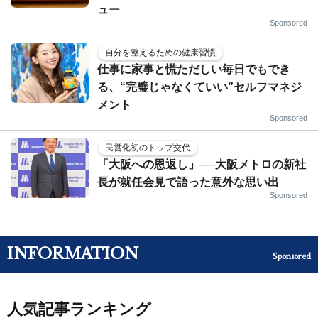
ュー
Sponsored
自分を整えるための健康習慣
仕事に家事と慌ただしい毎日でもでき
る、“完璧じゃなくていい”セルフマネジ
メント
Sponsored
民営化初のトップ交代
「大阪への恩返し」──大阪メトロの新社
長が就任会見で語った意外な思い出
Sponsored
INFORMATION
Sponsored
人気記事ランキング