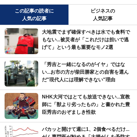
この記事の読者に
ビジネスの
人気の記事
人気記事
大地震でまず確保すべきは水でも食料で
もない...被災者が「これだけは担いで逃
げて」という最も重要なモノ2選
「秀吉と一緒になるのがイヤ」ではな
い...お市の方が柴田勝家との自害を選ん
だ"現代人には理解できない"理由
NHK大河ではとても放送できない...宣教
師に「獣より劣ったもの」と書かれた豊
臣秀吉のおぞましき性欲
パカッと開けて週に1、2個食べるだけ...
がん専門医が勧める「大腸がんを予防す