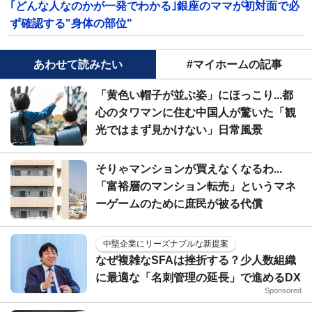
｢どんな人なのかが一発でわかる｣銀座のママが初対面で必
ず確認する"身体の部位"
あわせて読みたい
#マイホームの記事
「黄色い帽子が並ぶ姿」にほっこり...都
心のタワマンに住む中国人が驚いた「観
光ではまず見かけない」日常風景
そりゃマンションが買えなくなるわ...
「富裕層のマンション転売」というマネ
ーゲームのために庶民が被る代償
中堅企業にリーズナブルな新提案
なぜ複雑なSFAは挫折する？少人数組織
に最適な「名刺管理の延長」で進めるDX
Sponsored