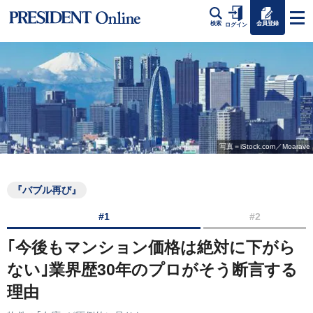
会員登録
検索
ログイン
写真＝iStock.com／Moarave
『バブル再び』
#1
#2
｢今後もマンション価格は絶対に下がら
ない｣業界歴30年のプロがそう断言する
理由