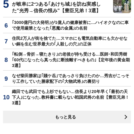
が岐阜に2つある｢あけち城｣を訪ね実感し
た"光秀→信長の恨み"【豊臣兄弟！3選】
｢3000億円の大発明｣が1億人の健康被害に…ハイオクなのに車
で使用厳禁となった｢悪魔の金属｣の名前
住民2万人が街を捨てた…スマホにも電気自動車にも欠かせな
い銅を生む世界最大の｢人殺しの穴｣の正体
｢転倒→骨折→寝たきり｣の老後が待ち受ける…医師･和田秀樹
｢60代になったら真っ先に断捨離すべきもの｣【定年後の黄金期
3選】
なぜ柴田勝家は｢賤ケ岳｣であっさり負けたのか…秀吉がこっそ
り工作していた勝家配下の｢大物武将｣の裏切り
織田でも武田でも上杉でもない…信長より20年早く｢最初の天
下人｣になった､教科書に載らない戦国武将の名前【豊臣兄弟！
3選】
もっと見る