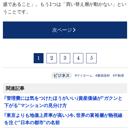
盛であること」。もう1つは「買い替え層が動かない」とい
うことです。
次ページ
1
2
3
4
5
ビジネス
#マイホーム
#書籍抜粋
#不動産
関連記事
｢管理費には気をつけたほうがいい｣資産価値が"ガクンと
下がる"マンションの見分け方
｢東京よりも地価上昇率が高い｣今､世界の富裕層が熱視線
を注ぐ"日本の都市"の名前