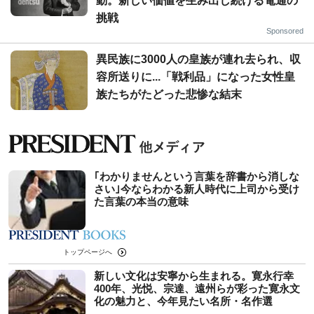
動。新しい価値を生み出し続ける電通の
挑戦
Sponsored
異民族に3000人の皇族が連れ去られ、収
容所送りに...「戦利品」になった女性皇
族たちがたどった悲惨な結末
｢わかりませんという言葉を辞書から消しな
さい｣今ならわかる新人時代に上司から受け
た言葉の本当の意味
トップページへ
新しい文化は安寧から生まれる。寛永行幸
400年、光悦、宗達、遠州らが彩った寛永文
化の魅力と、今年見たい名所・名作選