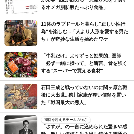
るオメガ脂肪酸たっぷり食品」
11体のラブドールと暮らし"正しい性行
為"を楽しむ...「人より人形を愛する男た
ち」が奇妙な生活を始めたワケ
「牛乳だけ」よりずっと効果的...医師
「必ず一緒に摂って」と断言、骨を強く
する"スーパーで買える食材"
石田三成と戦っていないのに関ヶ原合戦
後に大出世...徳川家康が厚い信頼を置い
た「戦国最大の悪人」
期待を超えるチームの強さ
「さすが」の一言に込められた驚きや感