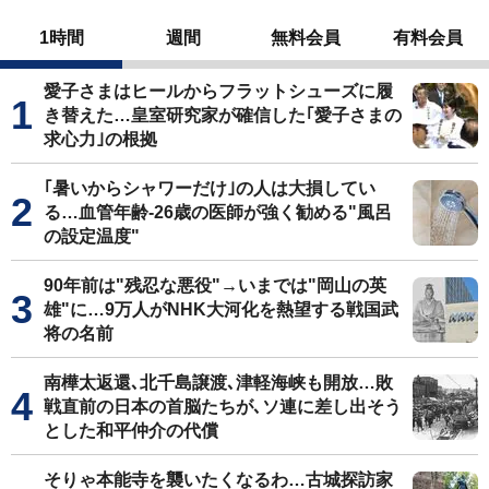
1時間
週間
無料会員
有料会員
愛子さまはヒールからフラットシューズに履
き替えた…皇室研究家が確信した｢愛子さまの
求心力｣の根拠
｢暑いからシャワーだけ｣の人は大損してい
る…血管年齢-26歳の医師が強く勧める"風呂
の設定温度"
90年前は"残忍な悪役"→いまでは"岡山の英
雄"に…9万人がNHK大河化を熱望する戦国武
将の名前
南樺太返還､北千島譲渡､津軽海峡も開放…敗
戦直前の日本の首脳たちが､ソ連に差し出そう
とした和平仲介の代償
そりゃ本能寺を襲いたくなるわ…古城探訪家