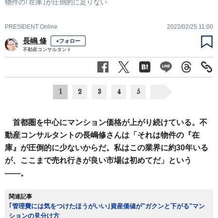
物件の｢在庫｣が圧倒的に足りない
PRESIDENT Online
2022/02/25 11:00
長嶋 修
+フォロー
不動産コンサルタント
1
2
3
4
5
首都圏を中心にマンション価格が上がり続けている。不
動産コンサルタントの長嶋修さんは「それは物件の『在
庫』が圧倒的に少ないからだ。私はこの業界に約30年いる
が、ここまで売れ行きが良い市場は初めてだ」という
――。
関連記事
｢管理費には気をつけたほうがいい｣資産価値が"ガクンと下がる"マン
ションの見分け方