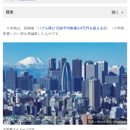
目次
※本稿は、長嶋修『
バブル再び 日経平均株価が4万円を超える日
』（小学館
新書）の一部を再編集したものです。
写真＝iStock.com／Moarave
※写真はイメージです