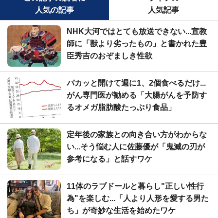
人気の記事
人気記事
NHK大河ではとても放送できない...宣教
師に「獣より劣ったもの」と書かれた豊
臣秀吉のおぞましき性欲
パカッと開けて週に1、2個食べるだけ...
がん専門医が勧める「大腸がんを予防す
るオメガ脂肪酸たっぷり食品」
定年後の家族との向き合い方がわからな
い...そう悩む人に佐藤優が「鬼滅の刃が
参考になる」と話すワケ
11体のラブドールと暮らし"正しい性行
為"を楽しむ...「人より人形を愛する男た
ち」が奇妙な生活を始めたワケ