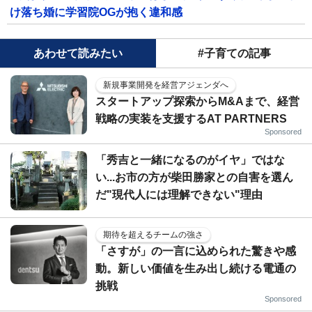
け落ち婚に学習院OGが抱く違和感
あわせて読みたい
#子育ての記事
新規事業開発を経営アジェンダへ
スタートアップ探索からM&Aまで、経営
戦略の実装を支援するAT PARTNERS
Sponsored
「秀吉と一緒になるのがイヤ」ではな
い...お市の方が柴田勝家との自害を選ん
だ"現代人には理解できない"理由
期待を超えるチームの強さ
「さすが」の一言に込められた驚きや感
動。新しい価値を生み出し続ける電通の
挑戦
Sponsored