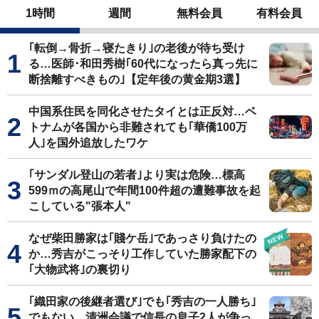
1時間
週間
無料会員
有料会員
｢転倒→骨折→寝たきり｣の老後が待ち受け
る…医師･和田秀樹｢60代になったら真っ先に
断捨離すべきもの｣【定年後の黄金期3選】
中国系住民を同化させたタイとは正反対…ベ
トナムが各国から非難されても｢華僑100万
人｣を国外追放したワケ
｢サンダル登山の若者｣より実は危険…標高
599ｍの高尾山で年間100件超の遭難事故を起
こしている"張本人"
なぜ柴田勝家は｢賤ケ岳｣であっさり負けたの
か…秀吉がこっそり工作していた勝家配下の
｢大物武将｣の裏切り
｢織田家の後継者選び｣でも｢秀吉の一人勝ち｣
でもない…清洲会議で信長の息子2人が争っ