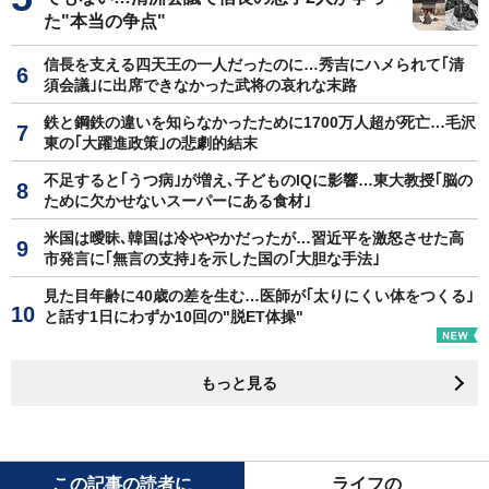
た"本当の争点"
信長を支える四天王の一人だったのに…秀吉にハメられて｢清
須会議｣に出席できなかった武将の哀れな末路
鉄と鋼鉄の違いを知らなかったために1700万人超が死亡…毛沢
東の｢大躍進政策｣の悲劇的結末
不足すると｢うつ病｣が増え､子どものIQに影響…東大教授｢脳の
ために欠かせないスーパーにある食材｣
米国は曖昧､韓国は冷ややかだったが…習近平を激怒させた高
市発言に｢無言の支持｣を示した国の｢大胆な手法｣
見た目年齢に40歳の差を生む…医師が｢太りにくい体をつくる｣
と話す1日にわずか10回の"脱ET体操"
もっと見る
この記事の読者に
ライフの