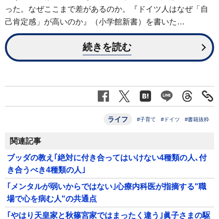
った。なぜここまで差があるのか。『ドイツ人はなぜ「自
己肯定感」が高いのか』（小学館新書）を書いた…
続きを読む
ライフ
#子育て
#ドイツ
#書籍抜粋
関連記事
ブッダの教え｢絶対に付き合ってはいけない4種類の人､付
き合うべき4種類の人｣
｢メンタルが弱いからではない｣心療内科医が指摘する"職
場で心を病む人"の共通点
｢やはり天皇家と秋篠宮家ではまったく違う｣眞子さまの駆