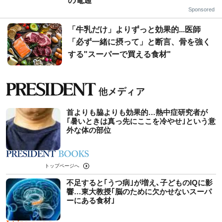
の電通
Sponsored
「牛乳だけ」よりずっと効果的...医師
「必ず一緒に摂って」と断言、骨を強く
する"スーパーで買える食材"
首よりも脇よりも効果的…熱中症研究者が
｢暑いときは真っ先にここを冷やせ｣という意
外な体の部位
トップページへ
不足すると｢うつ病｣が増え､子どものIQに影
響…東大教授｢脳のために欠かせないスーパ
ーにある食材｣