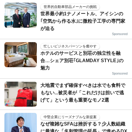
世界的自動車部品メーカーの挑戦
世界最小約1ナノメートル、アイシンの
｢空気から作る水｣に微粒子工学の専門家
が迫る
Sponsored
忙しいビジネスパーソンを癒やす
ホテルのサービスと別荘の独立性を融
合…シェア別荘｢GLAMDAY STYLE｣の
魅力
Sponsored
大地震でまず確保すべきは水でも食料で
もない...被災者が「これだけは担いで逃
げて」という最も重要なモノ2選
中堅企業にリーズナブルな新提案
なぜ複雑なSFAは挫折する？少人数組織
に最適な「名刺管理の延長」で進めるDX