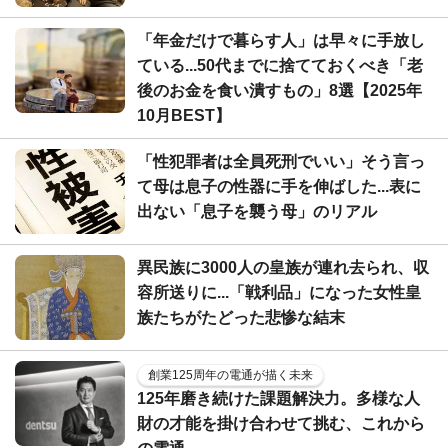
「年金だけで暮らす人」は早々に手放し
ている...50代までに捨てておくべき「老
後のお金を食い潰すもの」8選【2025年
10月BEST】
「性犯罪者は全員死刑でいい」そう言っ
て母は息子の性器に手を伸ばした...表に
出ない「息子を襲う母」のリアル
異民族に3000人の皇族が連れ去られ、収
容所送りに...「戦利品」になった女性皇
族たちがたどった悲惨な結末
創業125周年の電通が描く未来
125年磨き続けた課題解決力。多様な人
財の才能を掛け合わせて挑む、これから