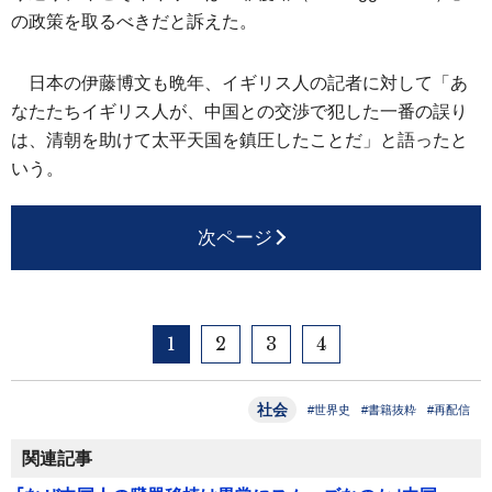
の政策を取るべきだと訴えた。
日本の伊藤博文も晩年、イギリス人の記者に対して「あ
なたたちイギリス人が、中国との交渉で犯した一番の誤り
は、清朝を助けて太平天国を鎮圧したことだ」と語ったと
いう。
次ページ
1
2
3
4
社会
#世界史
#書籍抜粋
#再配信
関連記事