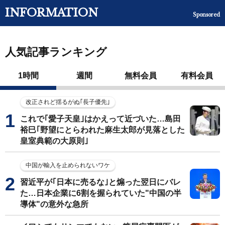
INFORMATION
Sponsored
人気記事ランキング
1時間
週間
無料会員
有料会員
改正されど揺るがぬ｢長子優先｣
これで｢愛子天皇｣はかえって近づいた…島田
裕巳｢野望にとらわれた麻生太郎が見落とした
皇室典範の大原則｣
中国が輸入を止められないワケ
習近平が｢日本に売るな｣と煽った翌日にバレ
た…日本企業に6割を握られていた"中国の半
導体"の意外な急所