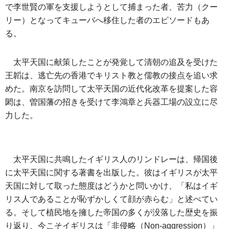
で李世賢の軍を支援しようとして捕まった者、苦力（クー
リー）となってキューバへ移住した者のエピソードもあ
る。
太平天国に献策したことが発覚して清朝の追及を受けた
王韜は、逃亡先の香港でキリスト教と儒教の接点を追い求
めた。南京を訪問して太平天国の近代化改革を提案した容
閎は、曽国藩の招きを受けて李鴻章と兵器工場の設立に尽
力した。
太平天国に共鳴したイギリス人のリンドレーは、帰国後
に太平天国に関する著書を出版した。彼はイギリスが太平
天国に対して取った態度はどうかと問いかけ、「私はイギ
リス人であることが恥ずかしくて顔が赤らむ」と述べてい
る。そして植民地を擁した帝国の多くが没落した歴史を振
り返り、今こそイギリスは「非侵略（Non-aggression）」