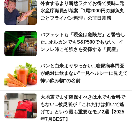
外食するより断然ラクでお得で美味...元
水産庁職員が考案「1尾2000円の鮮魚丸
ごとフライパン料理」の非日常感
バフェットも「現金は危険だ」と警告し
た...オルカンでもS&P500でもない、イ
ンフレ時こそ強さを発揮する「資産」
パンと白米よりやっかい...糖尿病専門医
が絶対に飲まない"一見ヘルシーに見えて
怖い飲み物"の名前
大地震でまず確保すべきは水でも食料で
もない...被災者が「これだけは担いで逃
げて」という最も重要なモノ2選【2025
年7月BEST】