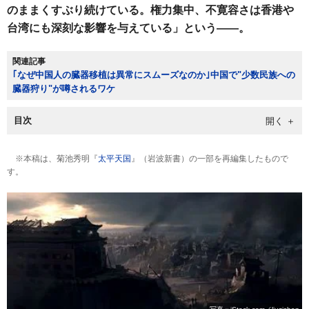
のままくすぶり続けている。権力集中、不寛容さは香港や
台湾にも深刻な影響を与えている」という――。
関連記事
｢なぜ中国人の臓器移植は異常にスムーズなのか｣中国で"少数民族への
臓器狩り"が噂されるワケ
目次
※本稿は、菊池秀明『
太平天国
』（岩波新書）の一部を再編集したもので
す。