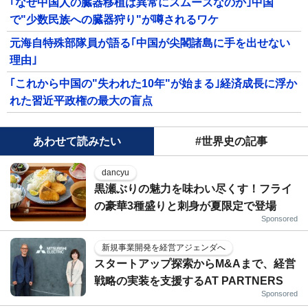
｢なぜ中国人の臓器移植は異常にスムーズなのか｣中国
で"少数民族への臓器狩り"が噂されるワケ
元海自特殊部隊員が語る｢中国が尖閣諸島に手を出せない
理由｣
｢これから中国の"失われた10年"が始まる｣経済成長に浮か
れた習近平政権の最大の盲点
あわせて読みたい
#世界史の記事
dancyu
黒瀬ぶりの魅力を味わい尽くす！フライ
の豪華3種盛りと刺身が夏限定で登場
Sponsored
新規事業開発を経営アジェンダへ
スタートアップ探索からM&Aまで、経営
戦略の実装を支援するAT PARTNERS
Sponsored