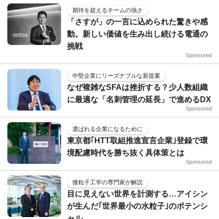
期待を超えるチームの強さ
「さすが」の一言に込められた驚きや感
動。新しい価値を生み出し続ける電通の
挑戦
Sponsored
中堅企業にリーズナブルな新提案
なぜ複雑なSFAは挫折する？少人数組織
に最適な「名刺管理の延長」で進めるDX
Sponsored
選ばれる企業になるために
東京都｢HTT取組推進宣言企業｣登録で環
境配慮時代を勝ち抜く具体策とは
Sponsored
微粒子工学の専門家が解説
目に見えない世界を計測する…アイシン
が生んだ｢世界最小の水粒子｣のポテンシ
ャル