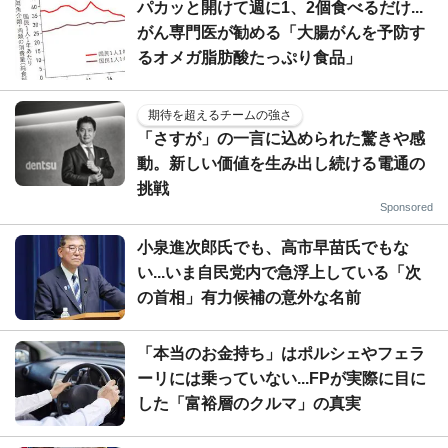
パカッと開けて週に1、2個食べるだけ...
がん専門医が勧める「大腸がんを予防す
るオメガ脂肪酸たっぷり食品」
期待を超えるチームの強さ
「さすが」の一言に込められた驚きや感
動。新しい価値を生み出し続ける電通の
挑戦
Sponsored
小泉進次郎氏でも、高市早苗氏でもな
い...いま自民党内で急浮上している「次
の首相」有力候補の意外な名前
「本当のお金持ち」はポルシェやフェラ
ーリには乗っていない...FPが実際に目に
した「富裕層のクルマ」の真実