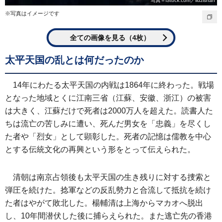
写真＝iStock.com／liuzishan
※写真はイメージです
全ての画像を見る（4枚）
太平天国の乱とは何だったのか
14年にわたる太平天国の内戦は1864年に終わった。戦場
となった地域とくに江南三省（江蘇、安徽、浙江）の被害
は大きく、江蘇だけで死者は2000万人を超えた。読書人た
ちは流亡の苦しみに遭い、死んだ男女を「忠義」を尽くし
た者や「烈女」として顕彰した。死者の記憶は儒教を中心
とする伝統文化の再興という形をとって伝えられた。
清朝は南京占領後も太平天国の生き残りに対する捜索と
弾圧を続けた。捻軍などの反乱勢力と合流して抵抗を続け
た者はやがて敗北した。楊輔清は上海からマカオへ脱出
し、10年間潜伏した後に捕らえられた。また逃亡先の香港