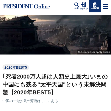
会員登録
検索
ログイン
写真＝iStock.com／liuzishan
2020年BEST5
｢死者2000万人超は人類史上最大｣いまの
中国にも残る"太平天国"という未解決問
題【2020年BEST5】
中国の一党独裁の源流はここにある