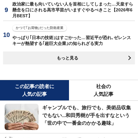
政治家に最も向いていない人を首相にしてしまった…天皇すら
懸念を口にされる高市早苗がいますぐやるべきこと【2026年6
月BEST】
かつて｢お荷物｣だった防衛産業
やっぱり｢日本の技術｣はすごかった…習近平が恐れ､ゼレンス
キーが熱望する｢超巨大企業｣の知られざる実力
もっと見る
この記事の読者に
社会の
人気の記事
人気記事
ギャンブルでも、旅行でも、美術品収集
でもない...和田秀樹が手を出すなという
「世の中で一番金のかかる趣味」