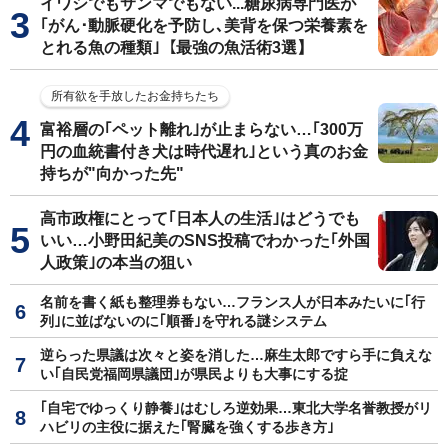
イワシでもサンマでもない...糖尿病専門医が
｢がん･動脈硬化を予防し､美背を保つ栄養素を
とれる魚の種類｣【最強の魚活術3選】
所有欲を手放したお金持ちたち
富裕層の｢ペット離れ｣が止まらない…｢300万
円の血統書付き犬は時代遅れ｣という真のお金
持ちが"向かった先"
高市政権にとって｢日本人の生活｣はどうでも
いい…小野田紀美のSNS投稿でわかった｢外国
人政策｣の本当の狙い
名前を書く紙も整理券もない…フランス人が日本みたいに｢行
列｣に並ばないのに｢順番｣を守れる謎システム
逆らった県議は次々と姿を消した…麻生太郎ですら手に負えな
い｢自民党福岡県議団｣が県民よりも大事にする掟
｢自宅でゆっくり静養｣はむしろ逆効果…東北大学名誉教授がリ
ハビリの主役に据えた｢腎臓を強くする歩き方｣