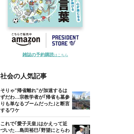
雑誌の予約購読
はこちら
社会の人気記事
そりゃ"帰省離れ"が加速するは
ずだわ…宗教学者が｢帰省も墓参
りも単なるブームだった｣と断言
するワケ
これで｢愛子天皇｣はかえって近
づいた…島田裕巳｢野望にとらわ