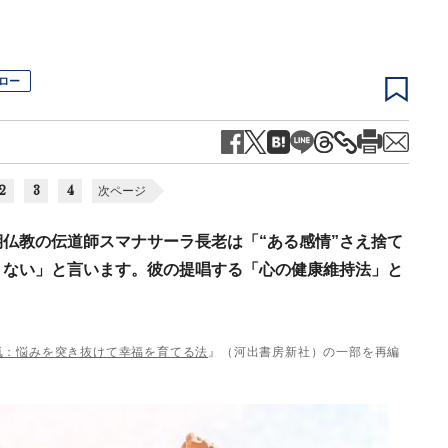
ロー
2
3
4
次ページ
仏教の伝道師スマナサーラ長老は「“ある感情”さえ捨て
くない」と言います。彼の提唱する「心の健康維持法」と
気：悩みを突き抜けて幸福を育てる法
』（河出書房新社）の一部を再編