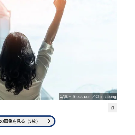
写真＝iStock.com／Chinnapong
の画像を見る（3枚）