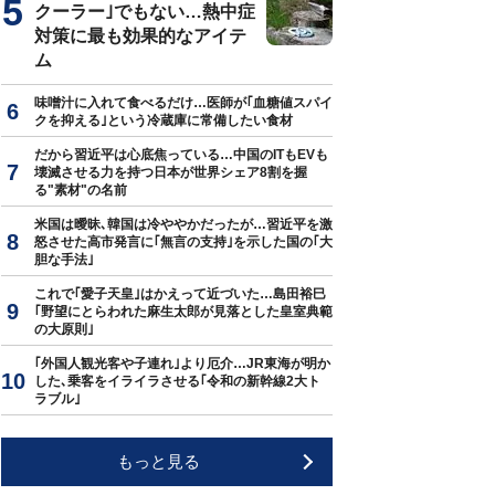
クーラー｣でもない…熱中症
対策に最も効果的なアイテ
ム
味噌汁に入れて食べるだけ…医師が｢血糖値スパイ
クを抑える｣という冷蔵庫に常備したい食材
だから習近平は心底焦っている…中国のITもEVも
壊滅させる力を持つ日本が世界シェア8割を握
る"素材"の名前
米国は曖昧､韓国は冷ややかだったが…習近平を激
怒させた高市発言に｢無言の支持｣を示した国の｢大
胆な手法｣
これで｢愛子天皇｣はかえって近づいた…島田裕巳
｢野望にとらわれた麻生太郎が見落とした皇室典範
の大原則｣
｢外国人観光客や子連れ｣より厄介…JR東海が明か
した､乗客をイライラさせる｢令和の新幹線2大ト
ラブル｣
もっと見る