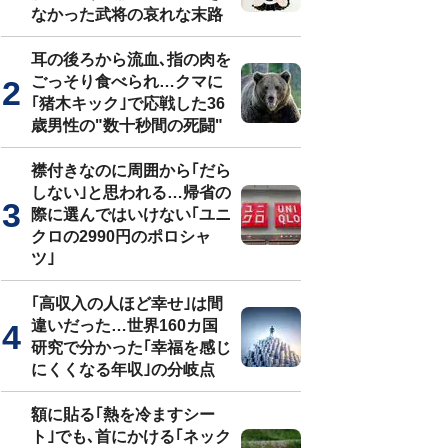
なかった武将の哀れな末路
耳の後ろから流血､指の肉を
ごっそり食べられ…クマに
｢猪木キック｣で応戦した36
歳男性の"数十秒間の死闘"
襟付きなのに周囲から｢だら
しない｣と思われる…帰省の
際に選んではいけない｢ユニ
クロの2990円のポロシャ
ツ｣
｢高収入の人ほど幸せ｣は間
違いだった…世界160カ国
研究で分かった｢幸福を感じ
にくくなる年収｣の分岐点
額に貼る｢熱を冷ますシー
ト｣でも､首にかける｢ネック