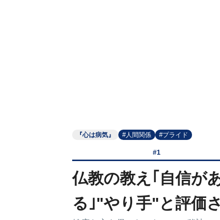
『心は病気』
#人間関係
#プライド
#1
仏教の教え｢自信が
る｣"やり手"と評価