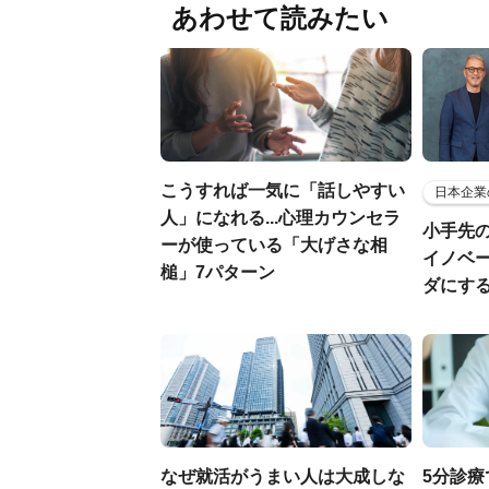
あわせて読みたい
こうすれば一気に「話しやすい
日本企業
人」になれる...心理カウンセラ
小手先
ーが使っている「大げさな相
イノベ
槌」7パターン
ダにす
なぜ就活がうまい人は大成しな
5分診