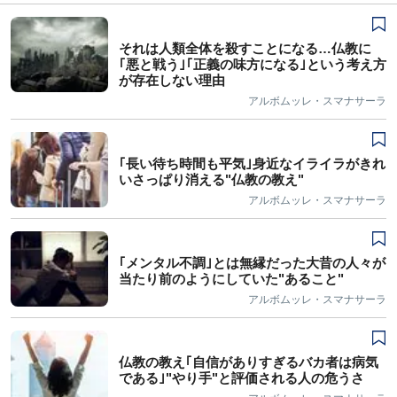
それは人類全体を殺すことになる…仏教に
｢悪と戦う｣｢正義の味方になる｣という考え方
が存在しない理由
アルボムッレ・スマナサーラ
｢長い待ち時間も平気｣身近なイライラがきれ
いさっぱり消える"仏教の教え"
アルボムッレ・スマナサーラ
｢メンタル不調｣とは無縁だった大昔の人々が
当たり前のようにしていた"あること"
アルボムッレ・スマナサーラ
仏教の教え｢自信がありすぎるバカ者は病気
である｣"やり手"と評価される人の危うさ