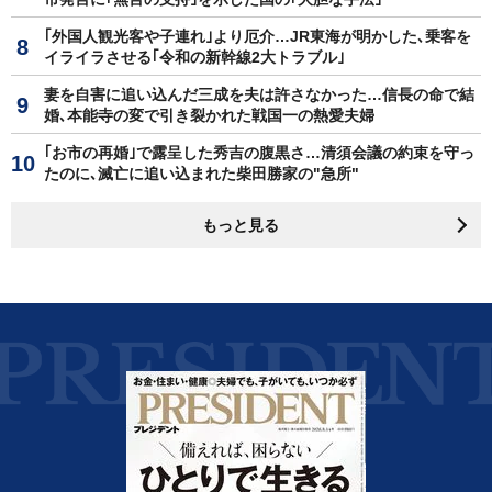
｢外国人観光客や子連れ｣より厄介…JR東海が明かした､乗客を
イライラさせる｢令和の新幹線2大トラブル｣
妻を自害に追い込んだ三成を夫は許さなかった…信長の命で結
婚､本能寺の変で引き裂かれた戦国一の熱愛夫婦
｢お市の再婚｣で露呈した秀吉の腹黒さ…清須会議の約束を守っ
たのに､滅亡に追い込まれた柴田勝家の"急所"
もっと見る