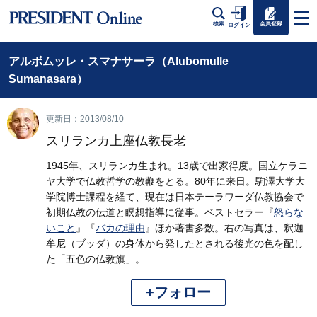
会員登録
検索
ログイン
アルボムッレ・スマナサーラ（Alubomulle
Sumanasara）
更新日：2013/08/10
スリランカ上座仏教長老
1945年、スリランカ生まれ。13歳で出家得度。国立ケラニ
ヤ大学で仏教哲学の教鞭をとる。80年に来日。駒澤大学大
学院博士課程を経て、現在は日本テーラワーダ仏教協会で
初期仏教の伝道と瞑想指導に従事。ベストセラー『
怒らな
いこと
』『
バカの理由
』ほか著書多数。右の写真は、釈迦
牟尼（ブッダ）の身体から発したとされる後光の色を配し
た「五色の仏教旗」。
+フォロー