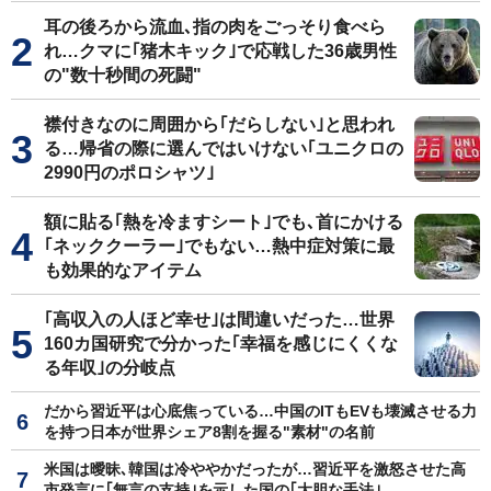
耳の後ろから流血､指の肉をごっそり食べら
れ…クマに｢猪木キック｣で応戦した36歳男性
の"数十秒間の死闘"
襟付きなのに周囲から｢だらしない｣と思われ
る…帰省の際に選んではいけない｢ユニクロの
2990円のポロシャツ｣
額に貼る｢熱を冷ますシート｣でも､首にかける
｢ネッククーラー｣でもない…熱中症対策に最
も効果的なアイテム
｢高収入の人ほど幸せ｣は間違いだった…世界
160カ国研究で分かった｢幸福を感じにくくな
る年収｣の分岐点
だから習近平は心底焦っている…中国のITもEVも壊滅させる力
を持つ日本が世界シェア8割を握る"素材"の名前
米国は曖昧､韓国は冷ややかだったが…習近平を激怒させた高
市発言に｢無言の支持｣を示した国の｢大胆な手法｣