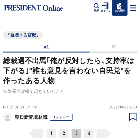
会員登録
検索
ログイン
『自壊する官邸』
#1
#2
総裁選不出馬｢俺が反対したら､支持率は
下がる｣"誰も意見を言わない自民党"を
作ったある人物
安倍長期政権で起きていたこと
PRESIDENT Online
2021/09/22 9:00
朝日新聞取材班
+フォロー
1
2
3
4