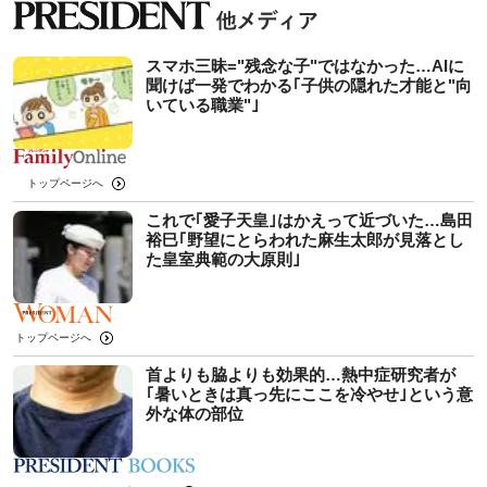
スマホ三昧="残念な子"ではなかった…AIに
聞けば一発でわかる｢子供の隠れた才能と"向
いている職業"｣
トップページへ
これで｢愛子天皇｣はかえって近づいた…島田
裕巳｢野望にとらわれた麻生太郎が見落とし
た皇室典範の大原則｣
トップページへ
首よりも脇よりも効果的…熱中症研究者が
｢暑いときは真っ先にここを冷やせ｣という意
外な体の部位