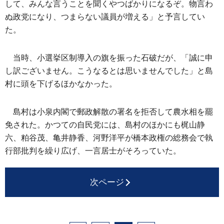
して、みんな言うことを聞くやつばかりになるぞ。物言わ
ぬ政党になり、つまらない議員が増える」と予言してい
た。
当時、小選挙区制導入の旗を振った石破だが、「誠に申
し訳ございません。こうなるとは思いませんでした」と島
村に頭を下げるほかなかった。
島村は小泉内閣で郵政解散の署名を拒否して農水相を罷
免された。かつての自民党には、島村のほかにも梶山静
六、粕谷茂、亀井静香、河野洋平が橋本政権の総務会で執
行部批判を繰り広げ、一言居士がそろっていた。
次ページ