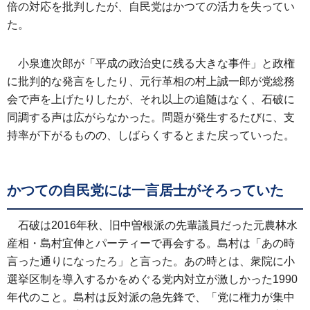
倍の対応を批判したが、自民党はかつての活力を失ってい
た。
小泉進次郎が「平成の政治史に残る大きな事件」と政権
に批判的な発言をしたり、元行革相の村上誠一郎が党総務
会で声を上げたりしたが、それ以上の追随はなく、石破に
同調する声は広がらなかった。問題が発生するたびに、支
持率が下がるものの、しばらくするとまた戻っていった。
かつての自民党には一言居士がそろっていた
石破は2016年秋、旧中曽根派の先輩議員だった元農林水
産相・島村宜伸とパーティーで再会する。島村は「あの時
言った通りになったろ」と言った。あの時とは、衆院に小
選挙区制を導入するかをめぐる党内対立が激しかった1990
年代のこと。島村は反対派の急先鋒で、「党に権力が集中