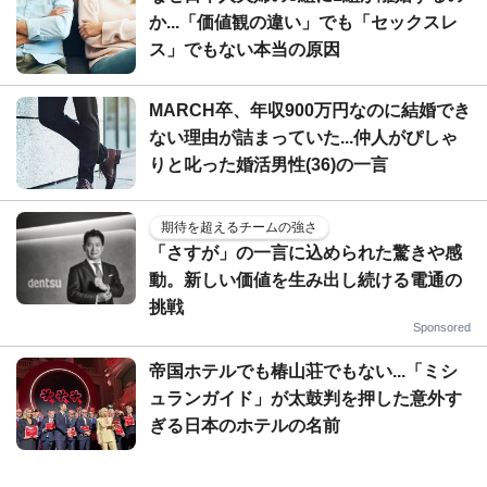
か...「価値観の違い」でも「セックスレ
ス」でもない本当の原因
MARCH卒、年収900万円なのに結婚でき
ない理由が詰まっていた...仲人がぴしゃ
りと叱った婚活男性(36)の一言
期待を超えるチームの強さ
「さすが」の一言に込められた驚きや感
動。新しい価値を生み出し続ける電通の
挑戦
Sponsored
帝国ホテルでも椿山荘でもない...「ミシ
ュランガイド」が太鼓判を押した意外す
ぎる日本のホテルの名前