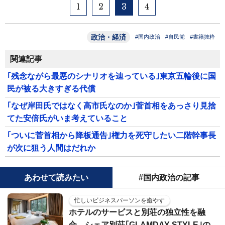
1
2
3
4
政治・経済
#国内政治
#自民党
#書籍抜粋
関連記事
｢残念ながら最悪のシナリオを辿っている｣東京五輪後に国
民が被る大きすぎる代償
｢なぜ岸田氏ではなく高市氏なのか｣菅首相をあっさり見捨
てた安倍氏がいま考えていること
｢ついに菅首相から降板通告｣権力を死守したい二階幹事長
が次に狙う人間はだれか
あわせて読みたい
#国内政治の記事
忙しいビジネスパーソンを癒やす
ホテルのサービスと別荘の独立性を融
合…シェア別荘｢GLAMDAY STYLE｣の