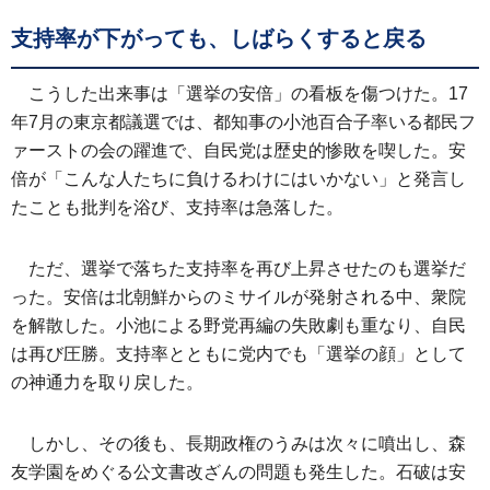
支持率が下がっても、しばらくすると戻る
こうした出来事は「選挙の安倍」の看板を傷つけた。17
年7月の東京都議選では、都知事の小池百合子率いる都民フ
ァーストの会の躍進で、自民党は歴史的惨敗を喫した。安
倍が「こんな人たちに負けるわけにはいかない」と発言し
たことも批判を浴び、支持率は急落した。
ただ、選挙で落ちた支持率を再び上昇させたのも選挙だ
った。安倍は北朝鮮からのミサイルが発射される中、衆院
を解散した。小池による野党再編の失敗劇も重なり、自民
は再び圧勝。支持率とともに党内でも「選挙の顔」として
の神通力を取り戻した。
しかし、その後も、長期政権のうみは次々に噴出し、森
友学園をめぐる公文書改ざんの問題も発生した。石破は安