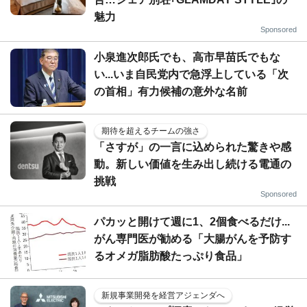
魅力
Sponsored
小泉進次郎氏でも、高市早苗氏でもな
い...いま自民党内で急浮上している「次
の首相」有力候補の意外な名前
期待を超えるチームの強さ
「さすが」の一言に込められた驚きや感
動。新しい価値を生み出し続ける電通の
挑戦
Sponsored
パカッと開けて週に1、2個食べるだけ...
がん専門医が勧める「大腸がんを予防す
るオメガ脂肪酸たっぷり食品」
新規事業開発を経営アジェンダへ