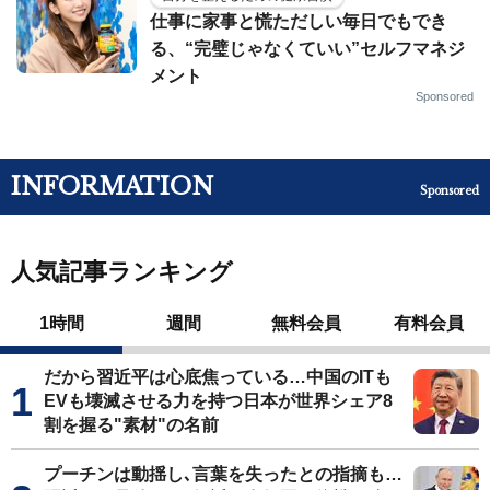
仕事に家事と慌ただしい毎日でもでき
る、“完璧じゃなくていい”セルフマネジ
メント
Sponsored
INFORMATION
Sponsored
人気記事ランキング
1時間
週間
無料会員
有料会員
だから習近平は心底焦っている…中国のITも
EVも壊滅させる力を持つ日本が世界シェア8
割を握る"素材"の名前
プーチンは動揺し､言葉を失ったとの指摘も…