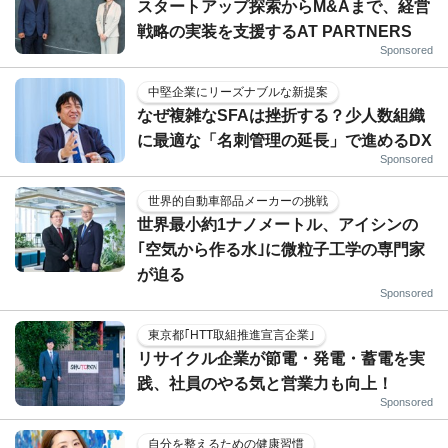
スタートアップ探索からM&Aまで、経営
戦略の実装を支援するAT PARTNERS
Sponsored
中堅企業にリーズナブルな新提案
なぜ複雑なSFAは挫折する？少人数組織
に最適な「名刺管理の延長」で進めるDX
Sponsored
世界的自動車部品メーカーの挑戦
世界最小約1ナノメートル、アイシンの
｢空気から作る水｣に微粒子工学の専門家
が迫る
Sponsored
東京都｢HTT取組推進宣言企業｣
リサイクル企業が節電・発電・蓄電を実
践、社員のやる気と営業力も向上！
Sponsored
自分を整えるための健康習慣