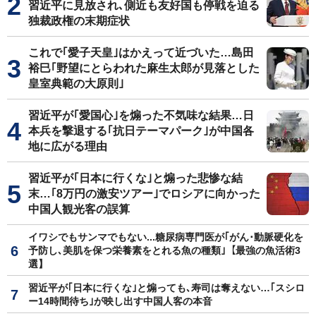
習近平に見放され､側近も友好国も停戦を迫る
独裁政権の末期症状
これで｢愛子天皇｣はかえって近づいた…島田
裕巳｢野望にとらわれた麻生太郎が見落とした
皇室典範の大原則｣
習近平が｢愛国心｣を煽った不気味な結果…日
本兵を撃退する｢抗日テーマパーク｣が中国各
地に広がる理由
習近平が｢日本に行くな｣と煽った悲惨な結
末…｢8万円の激安ツアー｣でロシアに向かった
中国人観光客の誤算
イワシでもサンマでもない...糖尿病専門医が｢がん･動脈硬化を
予防し､美肌を保つ栄養素をとれる魚の種類｣【最強の魚活術3
選】
習近平が｢日本に行くな｣と煽っても､寿司は奪えない…｢スシロ
ー14時間待ち｣が映し出す中国人客の本音