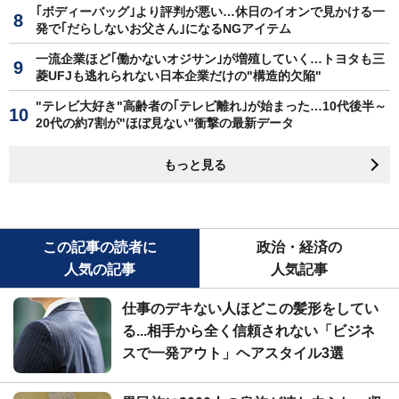
｢ボディーバッグ｣より評判が悪い…休日のイオンで見かける一
発で｢だらしないお父さん｣になるNGアイテム
一流企業ほど｢働かないオジサン｣が増殖していく…トヨタも三
菱UFJも逃れられない日本企業だけの"構造的欠陥"
"テレビ大好き"高齢者の｢テレビ離れ｣が始まった…10代後半～
20代の約7割が"ほぼ見ない"衝撃の最新データ
もっと見る
この記事の読者に
政治・経済の
人気の記事
人気記事
仕事のデキない人ほどこの髪形をしてい
る...相手から全く信頼されない「ビジネ
スで一発アウト」ヘアスタイル3選