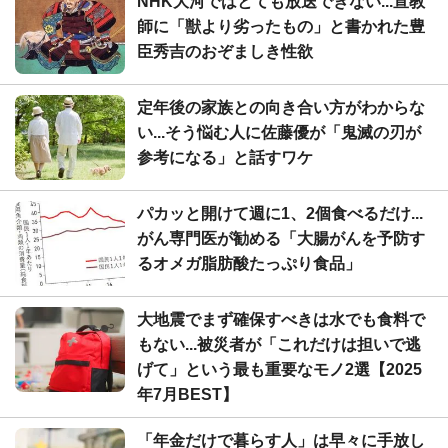
NHK大河ではとても放送できない...宣教
師に「獣より劣ったもの」と書かれた豊
臣秀吉のおぞましき性欲
定年後の家族との向き合い方がわからな
い...そう悩む人に佐藤優が「鬼滅の刃が
参考になる」と話すワケ
パカッと開けて週に1、2個食べるだけ...
がん専門医が勧める「大腸がんを予防す
るオメガ脂肪酸たっぷり食品」
大地震でまず確保すべきは水でも食料で
もない...被災者が「これだけは担いで逃
げて」という最も重要なモノ2選【2025
年7月BEST】
「年金だけで暮らす人」は早々に手放し