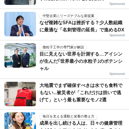
Sponsored
中堅企業にリーズナブルな新提案
なぜ複雑なSFAは挫折する？少人数組織
に最適な「名刺管理の延長」で進めるDX
Sponsored
微粒子工学の専門家が解説
目に見えない世界を計測する…アイシン
が生んだ｢世界最小の水粒子｣のポテンシ
ャル
Sponsored
大地震でまず確保すべきは水でも食料で
もない...被災者が「これだけは担いで逃
げて」という最も重要なモノ2選
毎日を支える運動と栄養の整え方
成果を出し続ける人は、日々の健康管理