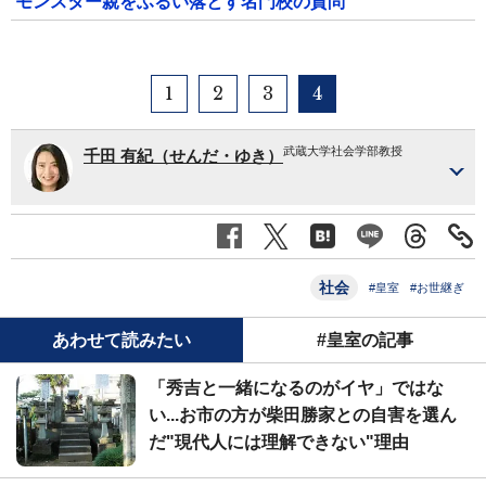
モンスター親をふるい落とす名門校の質問
1
2
3
4
武蔵大学社会学部教授
千田 有紀（せんだ・ゆき）
社会
#皇室
#お世継ぎ
あわせて読みたい
#皇室の記事
「秀吉と一緒になるのがイヤ」ではな
い...お市の方が柴田勝家との自害を選ん
だ"現代人には理解できない"理由