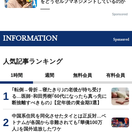
をどうセルフマネジメントしているのか
——
Sponsored
INFORMATION
Sponsored
人気記事ランキング
1時間
週間
無料会員
有料会員
｢転倒→骨折→寝たきり｣の老後が待ち受け
る…医師･和田秀樹｢60代になったら真っ先に
断捨離すべきもの｣【定年後の黄金期3選】
中国系住民を同化させたタイとは正反対…ベ
トナムが各国から非難されても｢華僑100万
人｣を国外追放したワケ