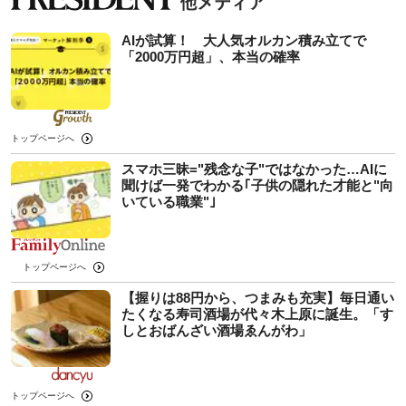
AIが試算！ 大人気オルカン積み立てで
「2000万円超」、本当の確率
トップページへ
スマホ三昧="残念な子"ではなかった…AIに
聞けば一発でわかる｢子供の隠れた才能と"向
いている職業"｣
トップページへ
【握りは88円から、つまみも充実】毎日通い
たくなる寿司酒場が代々木上原に誕生。「す
しとおばんざい酒場ゑんがわ」
トップページへ