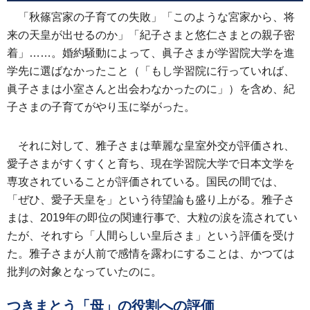
「秋篠宮家の子育ての失敗」「このような宮家から、将
来の天皇が出せるのか」「紀子さまと悠仁さまとの親子密
着」……。婚約騒動によって、眞子さまが学習院大学を進
学先に選ばなかったこと（「もし学習院に行っていれば、
眞子さまは小室さんと出会わなかったのに」）を含め、紀
子さまの子育てがやり玉に挙がった。
それに対して、雅子さまは華麗な皇室外交が評価され、
愛子さまがすくすくと育ち、現在学習院大学で日本文学を
専攻されていることが評価されている。国民の間では、
「ぜひ、愛子天皇を」という待望論も盛り上がる。雅子さ
まは、2019年の即位の関連行事で、大粒の涙を流されてい
たが、それすら「人間らしい皇后さま」という評価を受け
た。雅子さまが人前で感情を露わにすることは、かつては
批判の対象となっていたのに。
つきまとう「母」の役割への評価