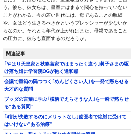
う。彼ら、彼女らは、皇室にはまるで関心を持っていない
ことがわかる。今の若い世代には、母であることの呪縛
や、女はどう生きるべきかというプレッシャーが少ないか
らなのか。それとも年代が上がればまた、母親であること
の圧力に、彼らも直面するのだろうか。
関連記事
｢やはり天皇家と秋篠宮家ではまったく違う｣眞子さまの駆
け落ち婚に学習院OGが抱く違和感
会議で重箱の隅つつく｢めんどくさい人｣を一発で黙らせる
天才的な質問
ブッダの言葉に学ぶ｢横柄でえらそうな人｣を一瞬で黙らせ
る"ある質問"
｢4割が失敗するのにメリットなし｣歯医者で絶対に受けて
はいけない"ある治療"