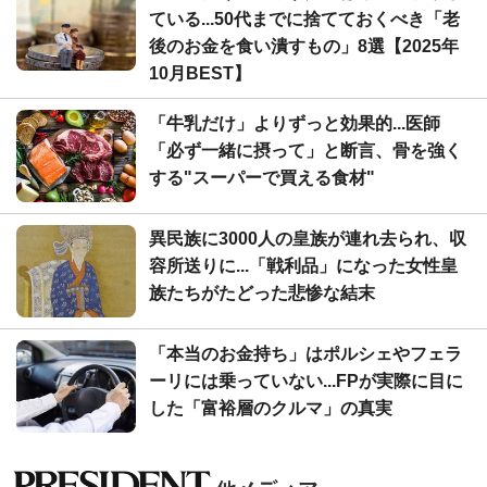
ている...50代までに捨てておくべき「老
後のお金を食い潰すもの」8選【2025年
10月BEST】
「牛乳だけ」よりずっと効果的...医師
「必ず一緒に摂って」と断言、骨を強く
する"スーパーで買える食材"
異民族に3000人の皇族が連れ去られ、収
容所送りに...「戦利品」になった女性皇
族たちがたどった悲惨な結末
「本当のお金持ち」はポルシェやフェラ
ーリには乗っていない...FPが実際に目に
した「富裕層のクルマ」の真実