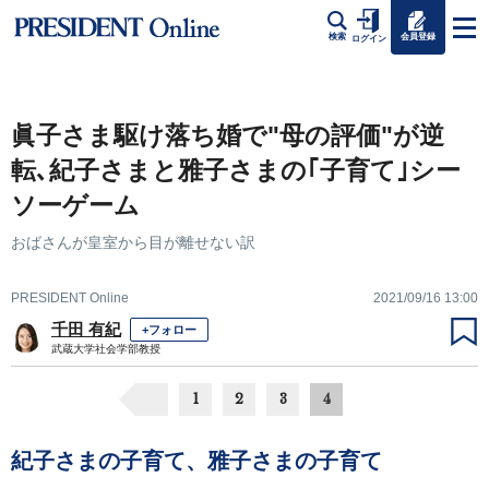
会員登録
検索
ログイン
眞子さま駆け落ち婚で"母の評価"が逆
転､紀子さまと雅子さまの｢子育て｣シー
ソーゲーム
おばさんが皇室から目が離せない訳
PRESIDENT Online
2021/09/16 13:00
千田 有紀
+フォロー
武蔵大学社会学部教授
1
2
3
4
紀子さまの子育て、雅子さまの子育て