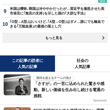
米国は曖昧､韓国は冷ややかだったが…習近平を激怒させた高
市発言に｢無言の支持｣を示した国の｢大胆な手法｣
｢O型→A型｣はいいけど､｢A型→O型｣はダメ…誰にでも輸血で
きる｢万能血液｣の最後の落とし穴
もっと見る
この記事の読者に
社会の
人気の記事
人気記事
期待を超えるチームの強さ
「さすが」の一言に込められた驚きや感
動。新しい価値を生み出し続ける電通の
挑戦
Sponsored