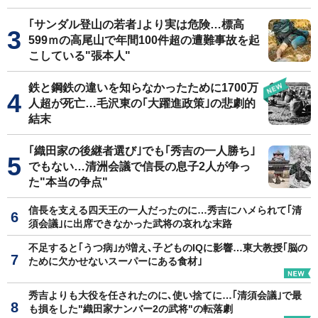
｢サンダル登山の若者｣より実は危険…標高
599ｍの高尾山で年間100件超の遭難事故を起
こしている"張本人"
鉄と鋼鉄の違いを知らなかったために1700万
人超が死亡…毛沢東の｢大躍進政策｣の悲劇的
結末
｢織田家の後継者選び｣でも｢秀吉の一人勝ち｣
でもない…清洲会議で信長の息子2人が争っ
た"本当の争点"
信長を支える四天王の一人だったのに…秀吉にハメられて｢清
須会議｣に出席できなかった武将の哀れな末路
不足すると｢うつ病｣が増え､子どものIQに影響…東大教授｢脳の
ために欠かせないスーパーにある食材｣
秀吉よりも大役を任されたのに､使い捨てに…｢清須会議｣で最
も損をした"織田家ナンバー2の武将"の転落劇