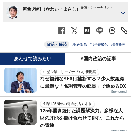
作家・ジャーナリスト
河合 雅司（かわい・まさし）
政治・経済
#国内政治
#少子高齢化
#書籍抜粋
あわせて読みたい
#国内政治の記事
中堅企業にリーズナブルな新提案
なぜ複雑なSFAは挫折する？少人数組織
に最適な「名刺管理の延長」で進めるDX
Sponsored
創業125周年の電通が描く未来
125年磨き続けた課題解決力。多様な人
財の才能を掛け合わせて挑む、これから
の電通
Sponsored