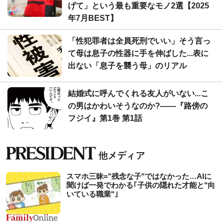
げて」という最も重要なモノ2選【2025
年7月BEST】
「性犯罪者は全員死刑でいい」そう言っ
て母は息子の性器に手を伸ばした...表に
出ない「息子を襲う母」のリアル
結婚式に呼んでくれる友人がいない...こ
の男はかわいそうなのか?――『路傍の
フジイ』第1巻 第1話
スマホ三昧="残念な子"ではなかった…AIに
聞けば一発でわかる｢子供の隠れた才能と"向
いている職業"｣