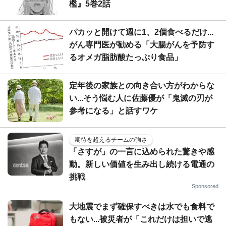
檻』5巻2話
パカッと開けて週に1、2個食べるだけ...
がん専門医が勧める「大腸がんを予防す
るオメガ脂肪酸たっぷり食品」
定年後の家族との向き合い方がわからな
い...そう悩む人に佐藤優が「鬼滅の刃が
参考になる」と話すワケ
期待を超えるチームの強さ
「さすが」の一言に込められた驚きや感
動。新しい価値を生み出し続ける電通の
挑戦
Sponsored
大地震でまず確保すべきは水でも食料で
もない...被災者が「これだけは担いで逃