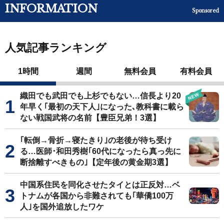
INFORMATION
Sponsored
人気記事ランキング
1時間
週間
無料会員
有料会員
織田でも武田でも上杉でもない…信長より20
年早く｢最初の天下人｣になった､教科書に載ら
ない戦国武将の名前【豊臣兄弟！3選】
｢転倒→骨折→寝たきり｣の老後が待ち受け
る…医師･和田秀樹｢60代になったら真っ先に
断捨離すべきもの｣【定年後の黄金期3選】
中国系住民を同化させたタイとは正反対…ベ
トナムが各国から非難されても｢華僑100万
人｣を国外追放したワケ