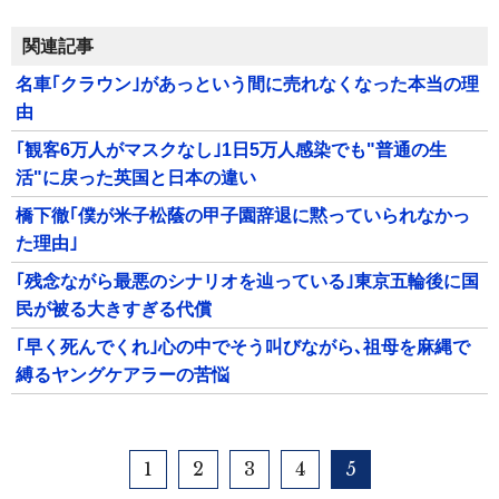
関連記事
名車｢クラウン｣があっという間に売れなくなった本当の理
由
｢観客6万人がマスクなし｣1日5万人感染でも"普通の生
活"に戻った英国と日本の違い
橋下徹｢僕が米子松蔭の甲子園辞退に黙っていられなかっ
た理由｣
｢残念ながら最悪のシナリオを辿っている｣東京五輪後に国
民が被る大きすぎる代償
｢早く死んでくれ｣心の中でそう叫びながら､祖母を麻縄で
縛るヤングケアラーの苦悩
1
2
3
4
5