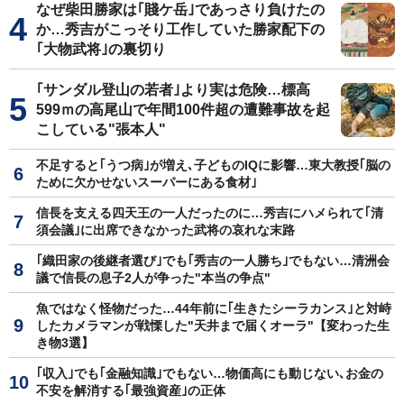
なぜ柴田勝家は｢賤ケ岳｣であっさり負けたの
か…秀吉がこっそり工作していた勝家配下の
｢大物武将｣の裏切り
｢サンダル登山の若者｣より実は危険…標高
599ｍの高尾山で年間100件超の遭難事故を起
こしている"張本人"
不足すると｢うつ病｣が増え､子どものIQに影響…東大教授｢脳の
ために欠かせないスーパーにある食材｣
信長を支える四天王の一人だったのに…秀吉にハメられて｢清
須会議｣に出席できなかった武将の哀れな末路
｢織田家の後継者選び｣でも｢秀吉の一人勝ち｣でもない…清洲会
議で信長の息子2人が争った"本当の争点"
魚ではなく怪物だった…44年前に｢生きたシーラカンス｣と対峙
したカメラマンが戦慄した"天井まで届くオーラ"【変わった生
き物3選】
｢収入｣でも｢金融知識｣でもない…物価高にも動じない､お金の
不安を解消する｢最強資産｣の正体