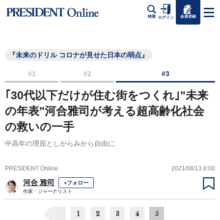
会員登録
検索
ログイン
『未来のドリル コロナが見せた日本の弱点』
#1
#2
#3
｢30代以下だけが住む街をつくれ｣"未来
の年表"河合雅司が考える超高齢化社会
の救いの一手
中高年の理屈としがらみから自由に
PRESIDENT Online
2021/08/13 8:00
河合 雅司
+フォロー
作家・ジャーナリスト
1
2
3
4
5