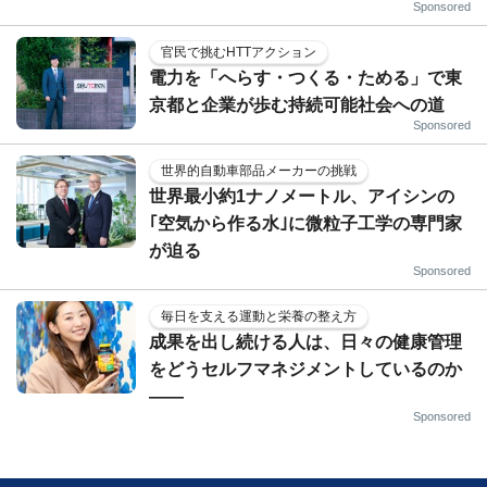
Sponsored
官民で挑むHTTアクション
電力を「へらす・つくる・ためる」で東
京都と企業が歩む持続可能社会への道
Sponsored
世界的自動車部品メーカーの挑戦
世界最小約1ナノメートル、アイシンの
｢空気から作る水｣に微粒子工学の専門家
が迫る
Sponsored
毎日を支える運動と栄養の整え方
成果を出し続ける人は、日々の健康管理
をどうセルフマネジメントしているのか
——
Sponsored