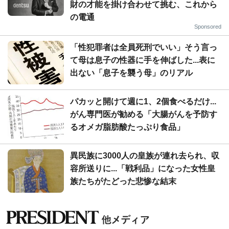
財の才能を掛け合わせて挑む、これから
の電通
Sponsored
「性犯罪者は全員死刑でいい」そう言っ
て母は息子の性器に手を伸ばした...表に
出ない「息子を襲う母」のリアル
パカッと開けて週に1、2個食べるだけ...
がん専門医が勧める「大腸がんを予防す
るオメガ脂肪酸たっぷり食品」
異民族に3000人の皇族が連れ去られ、収
容所送りに...「戦利品」になった女性皇
族たちがたどった悲惨な結末