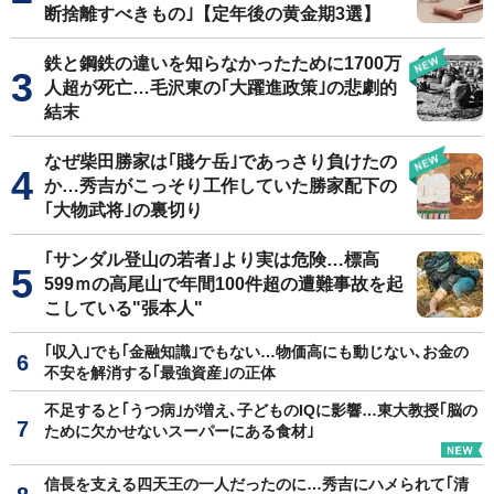
断捨離すべきもの｣【定年後の黄金期3選】
鉄と鋼鉄の違いを知らなかったために1700万
人超が死亡…毛沢東の｢大躍進政策｣の悲劇的
結末
なぜ柴田勝家は｢賤ケ岳｣であっさり負けたの
か…秀吉がこっそり工作していた勝家配下の
｢大物武将｣の裏切り
｢サンダル登山の若者｣より実は危険…標高
599ｍの高尾山で年間100件超の遭難事故を起
こしている"張本人"
｢収入｣でも｢金融知識｣でもない…物価高にも動じない､お金の
不安を解消する｢最強資産｣の正体
不足すると｢うつ病｣が増え､子どものIQに影響…東大教授｢脳の
ために欠かせないスーパーにある食材｣
信長を支える四天王の一人だったのに…秀吉にハメられて｢清