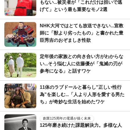
もない...被災者が「これだけは担いで逃
げて」という最も重要なモノ2選
NHK大河ではとても放送できない...宣教
師に「獣より劣ったもの」と書かれた豊
臣秀吉のおぞましき性欲
定年後の家族との向き合い方がわからな
い...そう悩む人に佐藤優が「鬼滅の刃が
参考になる」と話すワケ
11体のラブドールと暮らし"正しい性行
為"を楽しむ...「人より人形を愛する男た
ち」が奇妙な生活を始めたワケ
創業125周年の電通が描く未来
125年磨き続けた課題解決力。多様な人