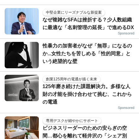
中堅企業にリーズナブルな新提案
なぜ複雑なSFAは挫折する？少人数組織
に最適な「名刺管理の延長」で進めるDX
Sponsored
性暴力の加害者がなぜ「無罪」になるの
か...女性たちを苦しめる「性的同意」と
いう絶望的な壁
創業125周年の電通が描く未来
125年磨き続けた課題解決力。多様な人
財の才能を掛け合わせて挑む、これから
の電通
Sponsored
専用デスクが細やかにサポート
ビジネスリーダーのための安らぎの空
間…都心を離れて軽井沢の「シェア別