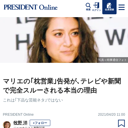
会員登録
検索
ログイン
写真＝時事通信フォト
マリエの｢枕営業｣告発が､テレビや新聞
で完全スルーされる本当の理由
これは｢下品な芸能ネタ｣ではない
PRESIDENT Online
2021/04/20 11:00
牧野 洋
+フォロー
ジャーナリスト兼翻訳家