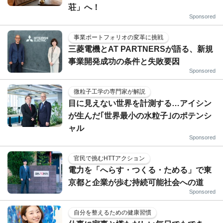
荘」へ！
Sponsored
事業ポートフォリオの変革に挑戦
三菱電機とAT PARTNERSが語る、新規
事業開発成功の条件と失敗要因
Sponsored
微粒子工学の専門家が解説
目に見えない世界を計測する…アイシン
が生んだ｢世界最小の水粒子｣のポテンシ
ャル
Sponsored
官民で挑むHTTアクション
電力を「へらす・つくる・ためる」で東
京都と企業が歩む持続可能社会への道
Sponsored
自分を整えるための健康習慣