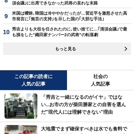
須会議｣に出席できなかった武将の哀れな末路
米国は曖昧､韓国は冷ややかだったが…習近平を激怒させた高
市発言に｢無言の支持｣を示した国の｢大胆な手法｣
秀吉よりも大役を任されたのに､使い捨てに…｢清須会議｣で最
も損をした"織田家ナンバー2の武将"の転落劇
もっと見る
この記事の読者に
社会の
人気の記事
人気記事
「秀吉と一緒になるのがイヤ」ではな
い...お市の方が柴田勝家との自害を選ん
だ"現代人には理解できない"理由
大地震でまず確保すべきは水でも食料で