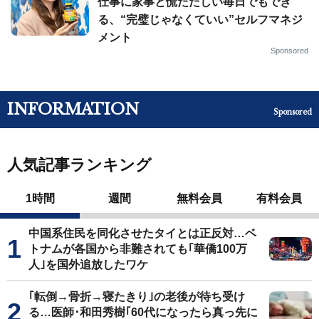
仕事に家事と慌ただしい毎日でもでき
る、“完璧じゃなくていい”セルフマネジ
メント
Sponsored
INFORMATION
Sponsored
人気記事ランキング
1時間
週間
無料会員
有料会員
中国系住民を同化させたタイとは正反対…ベ
トナムが各国から非難されても｢華僑100万
人｣を国外追放したワケ
｢転倒→骨折→寝たきり｣の老後が待ち受け
る…医師･和田秀樹｢60代になったら真っ先に