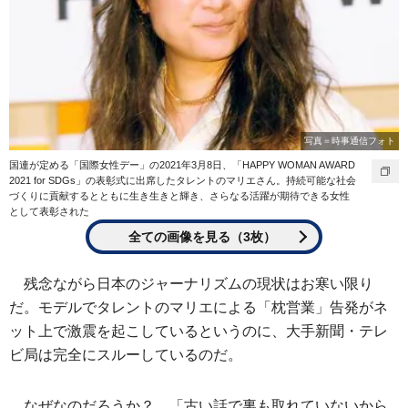
写真＝時事通信フォト
国連が定める「国際女性デー」の2021年3月8日、「HAPPY WOMAN AWARD
2021 for SDGs」の表彰式に出席したタレントのマリエさん。持続可能な社会
づくりに貢献するとともに生き生きと輝き、さらなる活躍が期待できる女性
として表彰された
全ての画像を見る（3枚）
残念ながら日本のジャーナリズムの現状はお寒い限り
だ。モデルでタレントのマリエによる「枕営業」告発がネ
ット上で激震を起こしているというのに、大手新聞・テレ
ビ局は完全にスルーしているのだ。
なぜなのだろうか？ 「古い話で裏も取れていないから