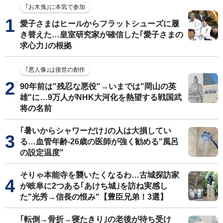
｢お木曳｣に本気で参加
愛子さまはヒールからフラットシューズに履
き替えた…皇室研究家が確信した｢愛子さまの
求心力｣の根拠
｢悪人像｣は後世の創作
90年前は"残忍な悪役"→いまでは"岡山の英
雄"に…9万人がNHK大河化を熱望する戦国武
将の名前
｢暑いからシャワーだけ｣の人は大損してい
る…血管年齢-26歳の医師が強く勧める"風呂
の設定温度"
そりゃ本能寺を襲いたくなるわ…古城探訪家
が岐阜に2つある｢あけち城｣を訪ね実感し
た"光秀→信長の恨み"【豊臣兄弟！3選】
｢転倒→骨折→寝たきり｣の老後が待ち受け