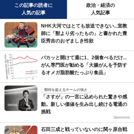
この記事の読者に
政治・経済の
人気の記事
人気記事
NHK大河ではとても放送できない...宣教
師に「獣より劣ったもの」と書かれた豊
臣秀吉のおぞましき性欲
パカッと開けて週に1、2個食べるだけ...
がん専門医が勧める「大腸がんを予防す
るオメガ脂肪酸たっぷり食品」
期待を超えるチームの強さ
「さすが」の一言に込められた驚きや感
動。新しい価値を生み出し続ける電通の
挑戦
Sponsored
石田三成と戦っていないのに関ヶ原合戦