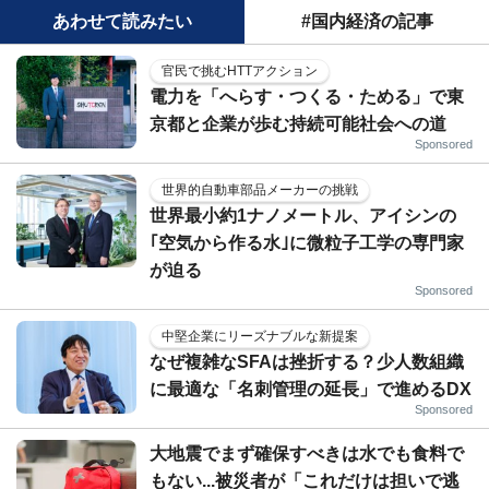
あわせて読みたい
#国内経済の記事
官民で挑むHTTアクション
電力を「へらす・つくる・ためる」で東
京都と企業が歩む持続可能社会への道
Sponsored
世界的自動車部品メーカーの挑戦
世界最小約1ナノメートル、アイシンの
｢空気から作る水｣に微粒子工学の専門家
が迫る
Sponsored
中堅企業にリーズナブルな新提案
なぜ複雑なSFAは挫折する？少人数組織
に最適な「名刺管理の延長」で進めるDX
Sponsored
大地震でまず確保すべきは水でも食料で
もない...被災者が「これだけは担いで逃