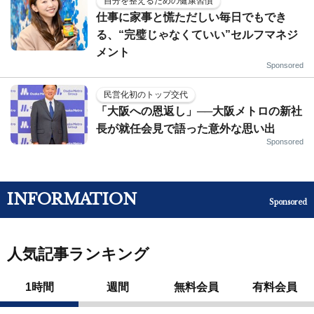
自分を整えるための健康習慣
仕事に家事と慌ただしい毎日でもでき
る、“完璧じゃなくていい”セルフマネジ
メント
Sponsored
民営化初のトップ交代
「大阪への恩返し」──大阪メトロの新社
長が就任会見で語った意外な思い出
Sponsored
INFORMATION
Sponsored
人気記事ランキング
1時間
週間
無料会員
有料会員