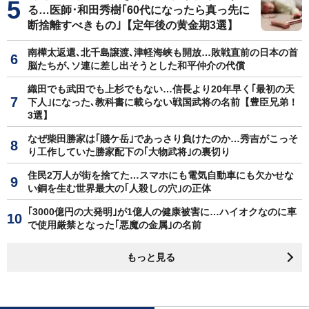
る…医師･和田秀樹｢60代になったら真っ先に
断捨離すべきもの｣【定年後の黄金期3選】
南樺太返還､北千島譲渡､津軽海峡も開放…敗戦直前の日本の首
脳たちが､ソ連に差し出そうとした和平仲介の代償
織田でも武田でも上杉でもない…信長より20年早く｢最初の天
下人｣になった､教科書に載らない戦国武将の名前【豊臣兄弟！
3選】
なぜ柴田勝家は｢賤ケ岳｣であっさり負けたのか…秀吉がこっそ
り工作していた勝家配下の｢大物武将｣の裏切り
住民2万人が街を捨てた…スマホにも電気自動車にも欠かせな
い銅を生む世界最大の｢人殺しの穴｣の正体
｢3000億円の大発明｣が1億人の健康被害に…ハイオクなのに車
で使用厳禁となった｢悪魔の金属｣の名前
もっと見る