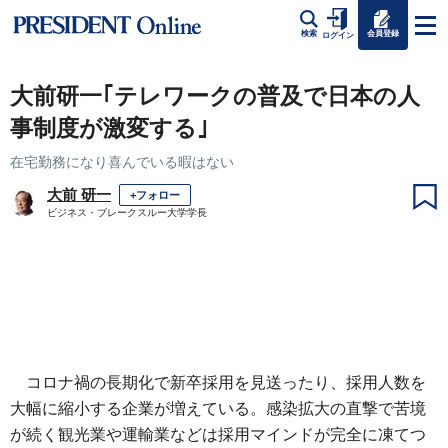
会員登録
検索
ログイン
大前研一｢テレワークの普及で日本の人
事制度が激変する｣
在宅勤務になり喜んでいる暇はない
大前 研一
+フォロー
ビジネス・ブレークスルー大学学長
コロナ禍の長期化で新卒採用を見送ったり、採用人数を
大幅に縮小する企業が増えている。感染拡大の直撃で苦境
が続く観光業や運輸業などは採用マインドが完全に凍てつ