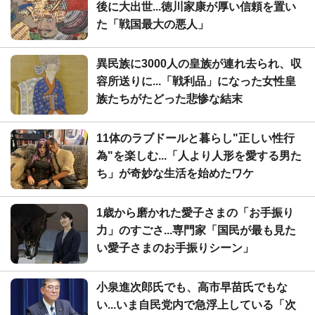
後に大出世...徳川家康が厚い信頼を置い
た「戦国最大の悪人」
異民族に3000人の皇族が連れ去られ、収
容所送りに...「戦利品」になった女性皇
族たちがたどった悲惨な結末
11体のラブドールと暮らし"正しい性行
為"を楽しむ...「人より人形を愛する男た
ち」が奇妙な生活を始めたワケ
1歳から磨かれた愛子さまの「お手振り
力」のすごさ...専門家「国民が最も見た
い愛子さまのお手振りシーン」
小泉進次郎氏でも、高市早苗氏でもな
い...いま自民党内で急浮上している「次