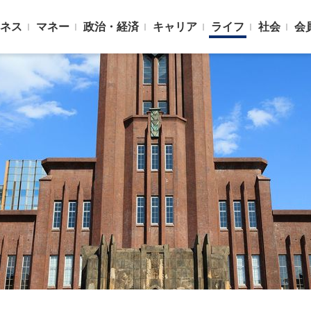
ネス
マネー
政治・経済
キャリア
ライフ
社会
会