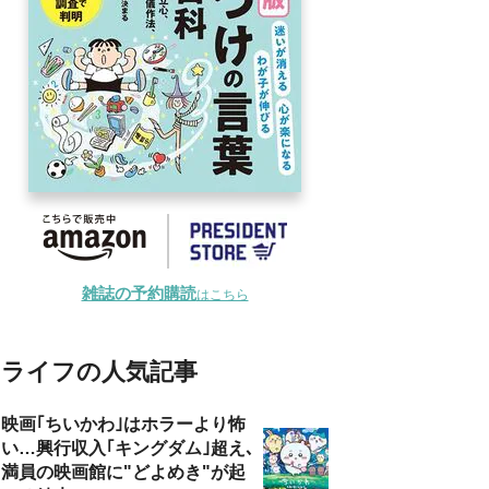
雑誌の予約購読
はこちら
ライフの人気記事
映画｢ちいかわ｣はホラーより怖
い…興行収入｢キングダム｣超え､
満員の映画館に"どよめき"が起