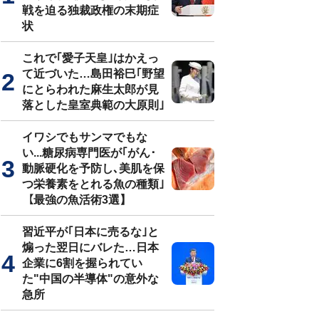
戦を迫る独裁政権の末期症
状
これで｢愛子天皇｣はかえっ
て近づいた…島田裕巳｢野望
にとらわれた麻生太郎が見
落とした皇室典範の大原則｣
イワシでもサンマでもな
い...糖尿病専門医が｢がん･
動脈硬化を予防し､美肌を保
つ栄養素をとれる魚の種類｣
【最強の魚活術3選】
習近平が｢日本に売るな｣と
煽った翌日にバレた…日本
企業に6割を握られてい
た"中国の半導体"の意外な
急所