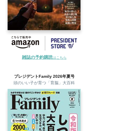
雑誌の予約購読
はこちら
プレジデントFamily 2026年夏号
頭のいい子が育つ「育脳」大百科