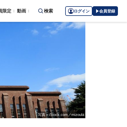
員限定
動画
検索
ログイン
会員登録
写真＝iStock.com／mizoula