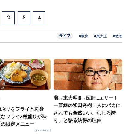
2
3
4
ライフ
#教育
#東大王
#教養
灘→東大理III→医師...エリート
一直線の和田秀樹「人にバカに
瀬ぶりをフライと刺身
されても全然いい、むしろ誇
沢なフライ3種盛りが味
り」と語る納得の理由
夏の限定メニュー
Sponsored