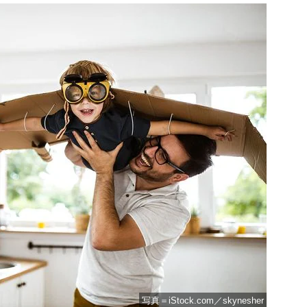
写真＝iStock.com／skynesher