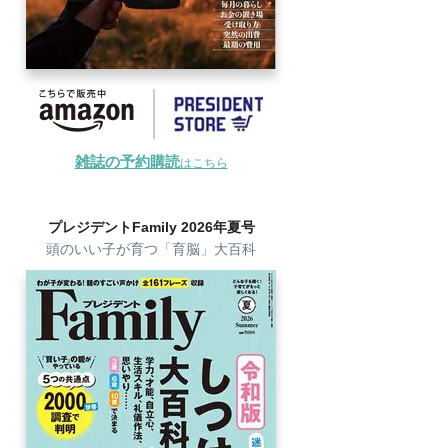
雑誌の予約購読
はこちら
プレジデントFamily 2026年夏号
頭のいい子が育つ「育脳」大百科