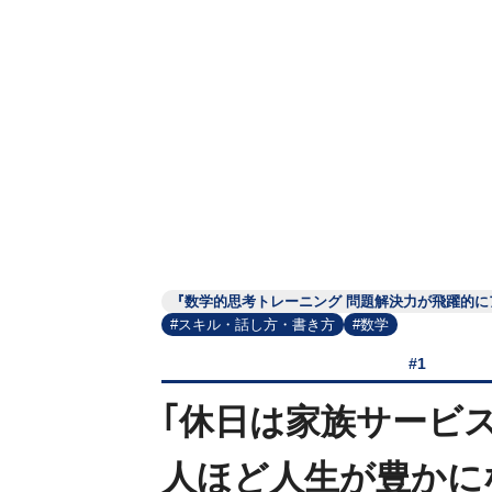
『数学的思考トレーニング 問題解決力が飛躍的に
#スキル・話し方・書き方
#数学
#1
｢休日は家族サービ
人ほど人生が豊かに