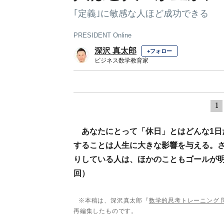
｢定義｣に敏感な人ほど成功できる
PRESIDENT Online
深沢 真太郎
+フォロー
ビジネス数学教育家
1
あなたにとって「休日」とはどんな1
することは人生に大きな影響を与える。
りしている人は、ほかのこともゴールが明
回）
※本稿は、深沢真太郎『
数学的思考トレーニング 
再編集したものです。