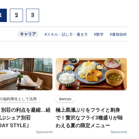
1
2
3
キャリア
#スキル・話し方・書き方
#数学
#書籍抜粋
の福利厚生として活用
dancyu
と別荘の利点を凝縮…経
極上黒瀬ぶりをフライと刺身
選ぶシェア別荘
で！贅沢なフライ3種盛りが味
DAY STYLE｣
わえる夏の限定メニュー
Sponsored
Sponsored