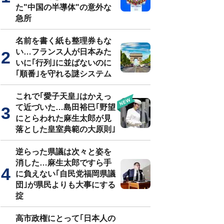
た"中国の半導体"の意外な
急所
名前を書く紙も整理券もな
い…フランス人が日本みた
いに｢行列｣に並ばないのに
｢順番｣を守れる謎システム
これで｢愛子天皇｣はかえっ
て近づいた…島田裕巳｢野望
にとらわれた麻生太郎が見
落とした皇室典範の大原則｣
逆らった県議は次々と姿を
消した…麻生太郎ですら手
に負えない｢自民党福岡県議
団｣が県民よりも大事にする
掟
高市政権にとって｢日本人の