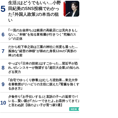
生活｣はどうでもいい…小野
田紀美のSNS投稿でわかっ
た｢外国人政策｣の本当の狙
い
｢一流のお金持ち｣は銀座の高級店には見向きもし
ない…"本物"を知る富裕層が行きつく"究極のス
シ"の正体
だから松下幸之助は三重の神社に何度も通った…
孤独な"経営の神様"が崇めた身長12mの｢異形の
神｣の名前
やっぱり｢日本の技術｣はすごかった…習近平が恐
れ､ゼレンスキーが熱望する｢超巨大企業｣の知られ
ざる実力
｢自宅でゆっくり静養｣はむしろ逆効果…東北大学
名誉教授がリハビリの主役に据えた｢腎臓を強くす
る歩き方｣
夕食作り｢お手伝いする｣と直訴の子への返答でバ
レる…賢い親が｢カレーできたよ｡お皿持ってきて｣
と言わぬ訳【頭のよい子が育つ家3選】