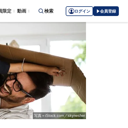
員限定
動画
検索
ログイン
会員登録
写真＝iStock.com／skynesher