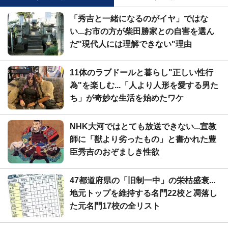
「秀吉と一緒になるのがイヤ」ではな
い...お市の方が柴田勝家との自害を選ん
だ"現代人には理解できない"理由
11体のラブドールと暮らし"正しい性行
為"を楽しむ...「人より人形を愛する男た
ち」が奇妙な生活を始めたワケ
NHK大河ではとても放送できない...宣教
師に「獣より劣ったもの」と書かれた豊
臣秀吉のおぞましき性欲
47都道府県の「旧制一中」の栄枯盛衰...
地元トップを維持する名門22校と凋落し
た元名門17校の全リスト