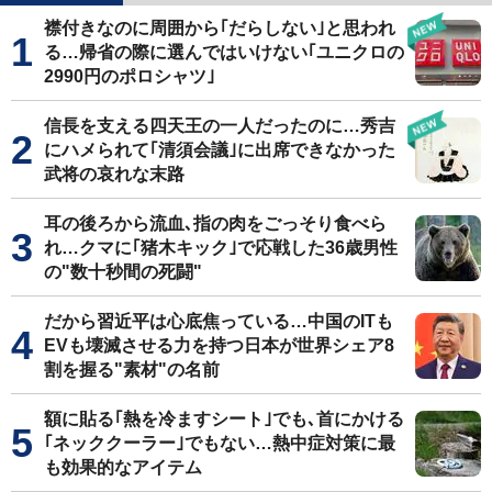
襟付きなのに周囲から｢だらしない｣と思われ
る…帰省の際に選んではいけない｢ユニクロの
2990円のポロシャツ｣
信長を支える四天王の一人だったのに…秀吉
にハメられて｢清須会議｣に出席できなかった
武将の哀れな末路
耳の後ろから流血､指の肉をごっそり食べら
れ…クマに｢猪木キック｣で応戦した36歳男性
の"数十秒間の死闘"
だから習近平は心底焦っている…中国のITも
EVも壊滅させる力を持つ日本が世界シェア8
割を握る"素材"の名前
額に貼る｢熱を冷ますシート｣でも､首にかける
｢ネッククーラー｣でもない…熱中症対策に最
も効果的なアイテム