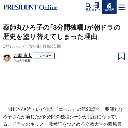
会員登録
検索
ログイン
薬師丸ひろ子の｢3分間独唱｣が朝ドラの
歴史を塗り替えてしまった理由
1秒もカットしない制作陣の英断
西原 廉太
+フォロー
立教大学総長
NHKの連続テレビ小説『エール』の第90話で、薬師丸ひ
ろ子さんが演じた約3分間の独唱シーンが話題になってい
る。ドラマのキリスト教考証をつとめる立教大学の西原廉