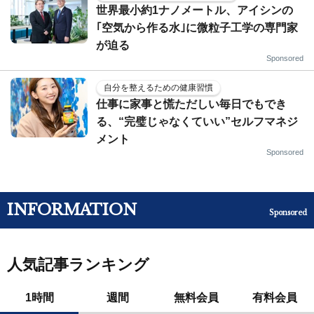
世界最小約1ナノメートル、アイシンの
｢空気から作る水｣に微粒子工学の専門家
が迫る
Sponsored
自分を整えるための健康習慣
仕事に家事と慌ただしい毎日でもでき
る、“完璧じゃなくていい”セルフマネジ
メント
Sponsored
INFORMATION
Sponsored
人気記事ランキング
1時間
週間
無料会員
有料会員