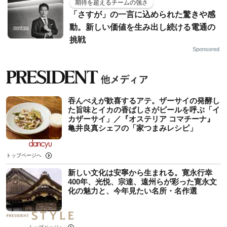
期待を超えるチームの強さ
「さすが」の一言に込められた驚きや感
動。新しい価値を生み出し続ける電通の
挑戦
Sponsored
吞んべえが歓喜するアテ。ザーサイの発酵し
た旨味とイカの香ばしさがビールを呼ぶ「イ
カザーサイ」／『オステリア コマチーナ』
⻲井良真シェフの「家つまみレシピ」
トップページへ
新しい文化は安寧から生まれる。寛永行幸
400年、光悦、宗達、遠州らが彩った寛永文
化の魅力と、今年見たい名所・名作選