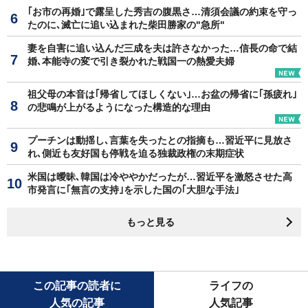
｢お市の再婚｣で露呈した秀吉の腹黒さ…清須会議の約束を守っ
たのに､滅亡に追い込まれた柴田勝家の"急所"
妻を自害に追い込んだ三成を夫は許さなかった…信長の命で結
婚､本能寺の変で引き裂かれた戦国一の熱愛夫婦
祖父母の本音は｢帰省してほしくない｣…お盆の帰省に｢孫疲れ｣
の悲鳴が上がるようになった構造的な理由
プーチンは動揺し､言葉を失ったとの指摘も…習近平に見放さ
れ､側近も友好国も停戦を迫る独裁政権の末期症状
米国は曖昧､韓国は冷ややかだったが…習近平を激怒させた高
市発言に｢無言の支持｣を示した国の｢大胆な手法｣
もっと見る
この記事の読者に
ライフの
人気の記事
人気記事