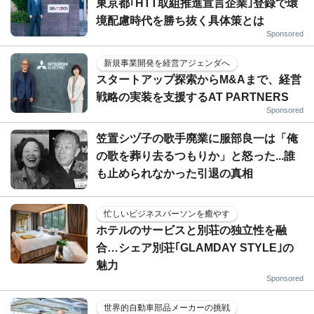
東京都｢HTT取組推進宣言企業｣登録で環
境配慮時代を勝ち抜く具体策とは
Sponsored
新規事業開発を経営アジェンダへ
スタートアップ探索からM&Aまで、経営
戦略の実装を支援するAT PARTNERS
Sponsored
笠置シヅ子の歌手廃業に服部良一は「俺
の歌を葬り去るつもりか」と怒った...誰
も止められなかった引退の真相
忙しいビジネスパーソンを癒やす
ホテルのサービスと別荘の独立性を融
合…シェア別荘｢GLAMDAY STYLE｣の
魅力
Sponsored
世界的自動車部品メーカーの挑戦