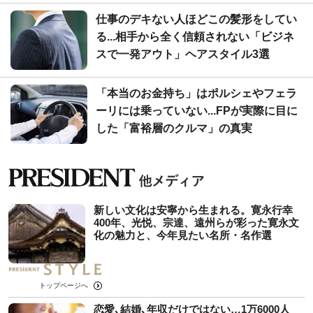
仕事のデキない人ほどこの髪形をしてい
る...相手から全く信頼されない「ビジネ
スで一発アウト」ヘアスタイル3選
「本当のお金持ち」はポルシェやフェラ
ーリには乗っていない...FPが実際に目に
した「富裕層のクルマ」の真実
新しい文化は安寧から生まれる。寛永行幸
400年、光悦、宗達、遠州らが彩った寛永文
化の魅力と、今年見たい名所・名作選
トップページへ
恋愛､結婚､年収だけではない…1万6000人