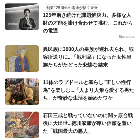
創業125周年の電通が描く未来
125年磨き続けた課題解決力。多様な人
財の才能を掛け合わせて挑む、これから
の電通
Sponsored
異民族に3000人の皇族が連れ去られ、収
容所送りに...「戦利品」になった女性皇
族たちがたどった悲惨な結末
11体のラブドールと暮らし"正しい性行
為"を楽しむ...「人より人形を愛する男た
ち」が奇妙な生活を始めたワケ
石田三成と戦っていないのに関ヶ原合戦
後に大出世...徳川家康が厚い信頼を置い
た「戦国最大の悪人」