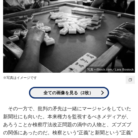
写真＝iStock.com／Lara Bostock
※写真はイメージです
全ての画像を見る（2枚）
その一方で、批判の矛先は一緒にマージャンをしていた
新聞社にも向いた。本来権力を監視するべきメディアが、
あろうことか検察庁法改正問題の渦中の人物と、ズブズブ
の関係にあったのだ。検察という“正義”と新聞という“正義”