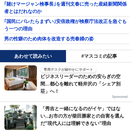
｢賭けマージャン検事長｣を週刊文春に売った産経新聞関係
者とはだれなのか
｢国民にバレたらまずい｣安倍政権が検察庁法改正を急ぐも
う一つの理由
男の性癖のため肉体を改造する売春婦の姿
あわせて読みたい
#マスコミの記事
専用デスクが細やかにサポート
ビジネスリーダーのための安らぎの空
間…都心を離れて軽井沢の「シェア別
荘」へ！
Sponsored
「秀吉と一緒になるのがイヤ」ではな
い...お市の方が柴田勝家との自害を選ん
だ"現代人には理解できない"理由