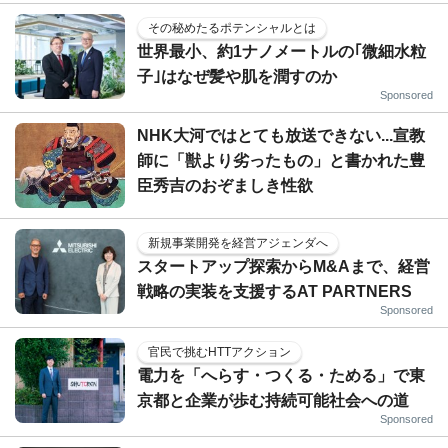
その秘めたるポテンシャルとは
世界最小、約1ナノメートルの｢微細水粒
子｣はなぜ髪や肌を潤すのか
Sponsored
NHK大河ではとても放送できない...宣教
師に「獣より劣ったもの」と書かれた豊
臣秀吉のおぞましき性欲
新規事業開発を経営アジェンダへ
スタートアップ探索からM&Aまで、経営
戦略の実装を支援するAT PARTNERS
Sponsored
官民で挑むHTTアクション
電力を「へらす・つくる・ためる」で東
京都と企業が歩む持続可能社会への道
Sponsored