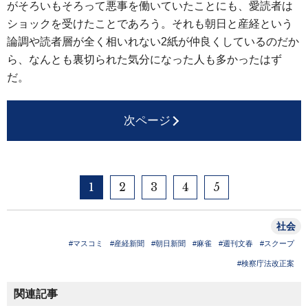
がそろいもそろって悪事を働いていたことにも、愛読者は
ショックを受けたことであろう。それも朝日と産経という
論調や読者層が全く相いれない2紙が仲良くしているのだか
ら、なんとも裏切られた気分になった人も多かったはず
だ。
次ページ
1
2
3
4
5
社会
#マスコミ
#産経新聞
#朝日新聞
#麻雀
#週刊文春
#スクープ
#検察庁法改正案
関連記事