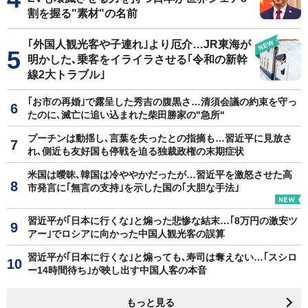
割を握る"素材"の名前
｢外国人観光客や子連れ｣より厄介…JR東海が
明かした､乗客をイライラさせる｢令和の新幹
線2大トラブル｣
｢お市の再婚｣で露呈した秀吉の腹黒さ…清須会議の約束を守っ
たのに､滅亡に追い込まれた柴田勝家の"急所"
プーチンは動揺し､言葉を失ったとの指摘も…習近平に見放さ
れ､側近も友好国も停戦を迫る独裁政権の末期症状
米国は曖昧､韓国は冷ややかだったが…習近平を激怒させた高
市発言に｢無言の支持｣を示した国の｢大胆な手法｣
習近平が｢日本に行くな｣と煽った悲惨な結末…｢8万円の激安ツ
アー｣でロシアに向かった中国人観光客の誤算
習近平が｢日本に行くな｣と煽っても､寿司は奪えない…｢スシロ
ー14時間待ち｣が映し出す中国人客の本音
もっと見る