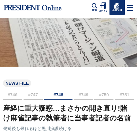
会員登録
検索
ログイン
NEWS FILE
#746
#747
#748
#749
#750
#751
産経に重大疑惑…まさかの開き直り!賭
け麻雀記事の執筆者に当事者記者の名前
発覚後も呆れるほど黒川擁護続ける