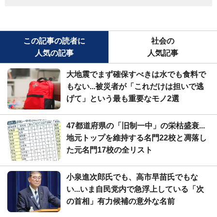
この記事の読者に
社会の
人気の記事
人気記事
大地震でまず確保すべきは水でも食料で
もない...被災者が「これだけは担いで逃
げて」という最も重要なモノ2選
47都道府県の「旧制一中」の栄枯盛衰...
地元トップを維持する名門22校と凋落し
た元名門17校の全リスト
小泉進次郎氏でも、高市早苗氏でもな
い...いま自民党内で急浮上している「次
の首相」有力候補の意外な名前