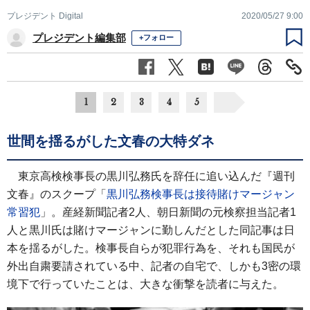
プレジデント Digital
2020/05/27 9:00
プレジデント編集部
+フォロー
1
2
3
4
5
世間を揺るがした文春の大特ダネ
東京高検検事長の黒川弘務氏を辞任に追い込んだ『週刊
文春』のスクープ「
黒川弘務検事長は接待賭けマージャン
常習犯
」。産経新聞記者2人、朝日新聞の元検察担当記者1
人と黒川氏は賭けマージャンに勤しんだとした同記事は日
本を揺るがした。検事長自らが犯罪行為を、それも国民が
外出自粛要請されている中、記者の自宅で、しかも3密の環
境下で行っていたことは、大きな衝撃を読者に与えた。