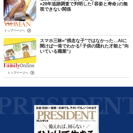
×28年追跡調査で判明した｢容姿と寿命｣の無
視できない関係
トップページへ
スマホ三昧="残念な子"ではなかった…AIに
聞けば一発でわかる｢子供の隠れた才能と"向
いている職業"｣
トップページへ