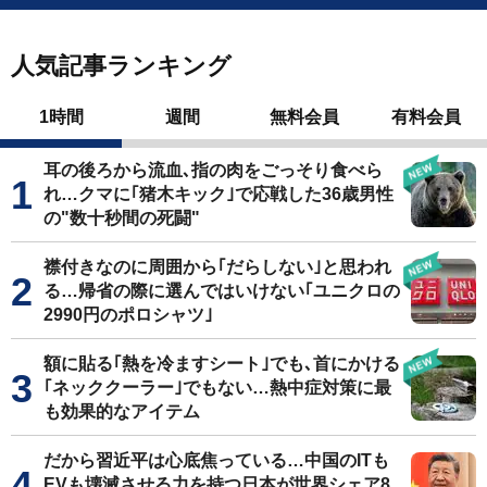
人気記事ランキング
1時間
週間
無料会員
有料会員
耳の後ろから流血､指の肉をごっそり食べら
れ…クマに｢猪木キック｣で応戦した36歳男性
の"数十秒間の死闘"
襟付きなのに周囲から｢だらしない｣と思われ
る…帰省の際に選んではいけない｢ユニクロの
2990円のポロシャツ｣
額に貼る｢熱を冷ますシート｣でも､首にかける
｢ネッククーラー｣でもない…熱中症対策に最
も効果的なアイテム
だから習近平は心底焦っている…中国のITも
EVも壊滅させる力を持つ日本が世界シェア8