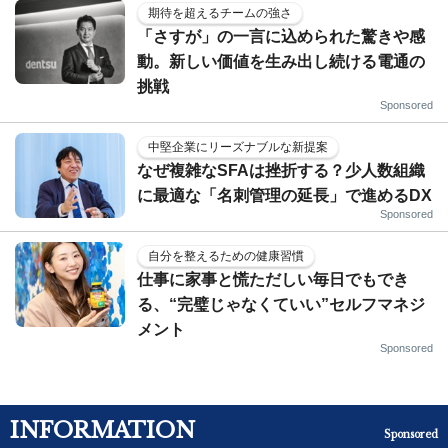
期待を超えるチームの強さ
「さすが」の一言に込められた驚きや感
動。新しい価値を生み出し続ける電通の
挑戦
Sponsored
中堅企業にリーズナブルな新提案
なぜ複雑なSFAは挫折する？少人数組織
に最適な「名刺管理の延長」で進めるDX
Sponsored
自分を整えるための健康習慣
仕事に家事と慌ただしい毎日でもでき
る、“完璧じゃなくていい”セルフマネジ
メント
Sponsored
INFORMATION
Sponsored