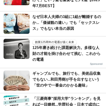
年7月BEST】
なぜ日本人夫婦の3組に1組が離婚するの
か...「価値観の違い」でも「セックスレ
ス」でもない本当の原因
創業125周年の電通が描く未来
125年磨き続けた課題解決力。多様な人
財の才能を掛け合わせて挑む、これから
の電通
Sponsored
ギャンブルでも、旅行でも、美術品収集
でもない...和田秀樹が手を出すなという
「世の中で一番金のかかる趣味」
「三菱商事"採用大学"ランキング」を見
れば一目瞭然...学歴社会・日本で成功に