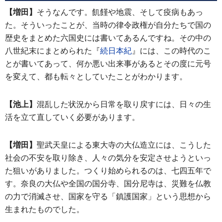
【増田】
そうなんです。飢饉や地震、そして疫病もあっ
た。そういったことが、当時の律令政権が自分たちで国の
歴史をまとめた六国史には書いてあるんですね。その中の
八世紀末にまとめられた『
続日本紀
』には、この時代のこ
とが書いてあって、何か悪い出来事があるとその度に元号
を変えて、都も転々としていたことがわかります。
【池上】
混乱した状況から日常を取り戻すには、日々の生
活を立て直していく必要があります。
【増田】
聖武天皇による東大寺の大仏造立には、こうした
社会の不安を取り除き、人々の気分を安定させようといっ
た狙いがありました。つくり始められるのは、七四五年で
す。奈良の大仏や全国の国分寺、国分尼寺は、災難を仏教
の力で消滅させ、国家を守る「鎮護国家」という思想から
生まれたものでした。