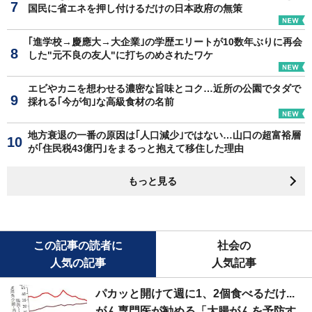
国民に省エネを押し付けるだけの日本政府の無策
｢進学校→慶應大→大企業｣の学歴エリートが10数年ぶりに再会
した"元不良の友人"に打ちのめされたワケ
エビやカニを想わせる濃密な旨味とコク…近所の公園でタダで
採れる｢今が旬｣な高級食材の名前
地方衰退の一番の原因は｢人口減少｣ではない…山口の超富裕層
が｢住民税43億円｣をまるっと抱えて移住した理由
もっと見る
この記事の読者に
社会の
人気の記事
人気記事
パカッと開けて週に1、2個食べるだけ...
がん専門医が勧める「大腸がんを予防す