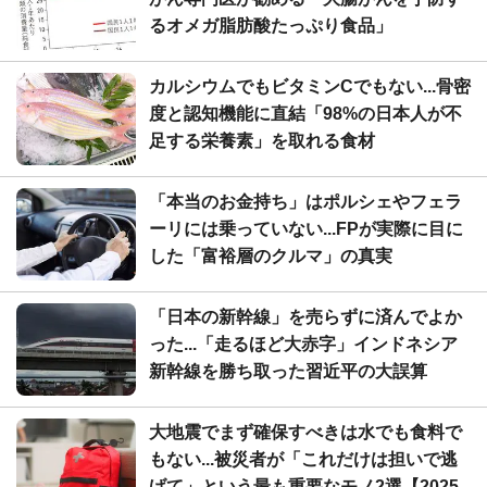
るオメガ脂肪酸たっぷり食品」
カルシウムでもビタミンCでもない...骨密
度と認知機能に直結「98%の日本人が不
足する栄養素」を取れる食材
「本当のお金持ち」はポルシェやフェラ
ーリには乗っていない...FPが実際に目に
した「富裕層のクルマ」の真実
「日本の新幹線」を売らずに済んでよか
った...「走るほど大赤字」インドネシア
新幹線を勝ち取った習近平の大誤算
大地震でまず確保すべきは水でも食料で
もない...被災者が「これだけは担いで逃
げて」という最も重要なモノ2選【2025