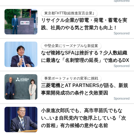
Sponsored
東京都｢HTT取組推進宣言企業｣
リサイクル企業が節電・発電・蓄電を実
践、社員のやる気と営業力も向上！
Sponsored
中堅企業にリーズナブルな新提案
なぜ複雑なSFAは挫折する？少人数組織
に最適な「名刺管理の延長」で進めるDX
Sponsored
事業ポートフォリオの変革に挑戦
三菱電機とAT PARTNERSが語る、新規
事業開発成功の条件と失敗要因
Sponsored
小泉進次郎氏でも、高市早苗氏でもな
い...いま自民党内で急浮上している「次
の首相」有力候補の意外な名前