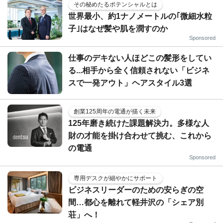
その秘めたるポテンシャルとは
世界最小、約1ナノメートルの｢微細水粒
子｣はなぜ髪や肌を潤すのか
Sponsored
仕事のデキない人ほどこの髪形をしてい
る...相手から全く信頼されない「ビジネ
スで一発アウト」ヘアスタイル3選
創業125周年の電通が描く未来
125年磨き続けた課題解決力。多様な人
財の才能を掛け合わせて挑む、これから
の電通
Sponsored
専用デスクが細やかにサポート
ビジネスリーダーのための安らぎの空
間…都心を離れて軽井沢の「シェア別
荘」へ！