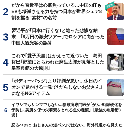
だから習近平は心底焦っている…中国のITも
EVも壊滅させる力を持つ日本が世界シェア8
割を握る"素材"の名前
習近平が｢日本に行くな｣と煽った悲惨な結
末…｢8万円の激安ツアー｣でロシアに向かった
中国人観光客の誤算
これで｢愛子天皇｣はかえって近づいた…島田
裕巳｢野望にとらわれた麻生太郎が見落とした
皇室典範の大原則｣
｢ボディーバッグ｣より評判が悪い…休日のイ
オンで見かける一発で｢だらしないお父さん｣
になるNGアイテム
イワシでもサンマでもない...糖尿病専門医が｢がん･動脈硬化を
予防し､美肌を保つ栄養素をとれる魚の種類｣【最強の魚活術3
選】
怒るべきは｢おじさんの短パン｣ではない…海外報道から見えた