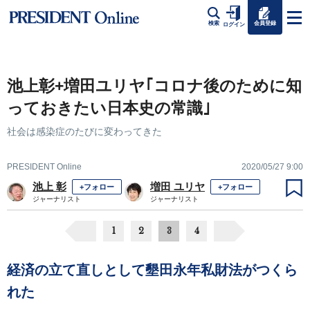
会員登録
検索
ログイン
池上彰+増田ユリヤ｢コロナ後のために知
っておきたい日本史の常識｣
社会は感染症のたびに変わってきた
PRESIDENT Online
2020/05/27 9:00
池上 彰
増田 ユリヤ
+フォロー
+フォロー
ジャーナリスト
ジャーナリスト
1
2
3
4
経済の立て直しとして墾田永年私財法がつくら
れた