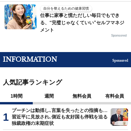
自分を整えるための健康習慣
仕事に家事と慌ただしい毎日でもでき
る、“完璧じゃなくていい”セルフマネジ
メント
Sponsored
INFORMATION
Sponsored
人気記事ランキング
1時間
週間
無料会員
有料会員
プーチンは動揺し､言葉を失ったとの指摘も…
習近平に見放され､側近も友好国も停戦を迫る
独裁政権の末期症状