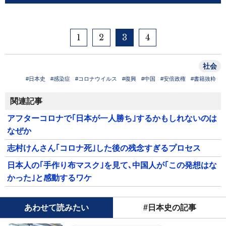
1
2
3
4
社会
#日本史
#感染症
#コロナウイルス
#復興
#中国
#安倍政権
#書籍抜粋
関連記事
アフターコロナで｢日本が一人勝ち｣するかもしれないのは
なぜか
志村けんさん｢コロナ死｣した後の残念すぎるプロセス
日本人の｢手作り布マスク｣を見て､中国人が｢この発想はな
かった｣と感動するワケ
あわせて読みたい
#日本史の記事