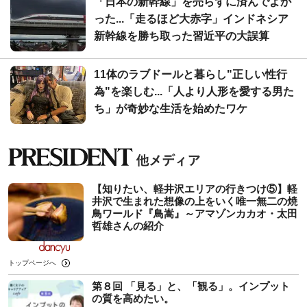
「日本の新幹線」を売らずに済んでよか
った...「走るほど大赤字」インドネシア
新幹線を勝ち取った習近平の大誤算
11体のラブドールと暮らし"正しい性行
為"を楽しむ...「人より人形を愛する男た
ち」が奇妙な生活を始めたワケ
【知りたい、軽井沢エリアの行きつけ⑤】軽
井沢で生まれた想像の上をいく唯一無二の焼
鳥ワールド『鳥嵩』～アマゾンカカオ・太田
哲雄さんの紹介
トップページへ
第８回 「見る」と、「観る」。インプット
の質を高めたい。