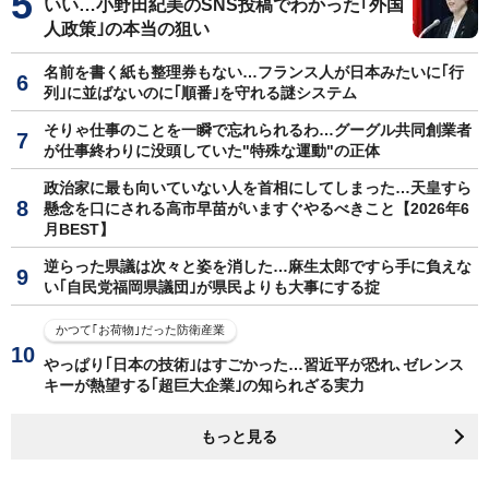
いい…小野田紀美のSNS投稿でわかった｢外国
人政策｣の本当の狙い
名前を書く紙も整理券もない…フランス人が日本みたいに｢行
列｣に並ばないのに｢順番｣を守れる謎システム
そりゃ仕事のことを一瞬で忘れられるわ…グーグル共同創業者
が仕事終わりに没頭していた"特殊な運動"の正体
政治家に最も向いていない人を首相にしてしまった…天皇すら
懸念を口にされる高市早苗がいますぐやるべきこと【2026年6
月BEST】
逆らった県議は次々と姿を消した…麻生太郎ですら手に負えな
い｢自民党福岡県議団｣が県民よりも大事にする掟
かつて｢お荷物｣だった防衛産業
やっぱり｢日本の技術｣はすごかった…習近平が恐れ､ゼレンス
キーが熱望する｢超巨大企業｣の知られざる実力
もっと見る