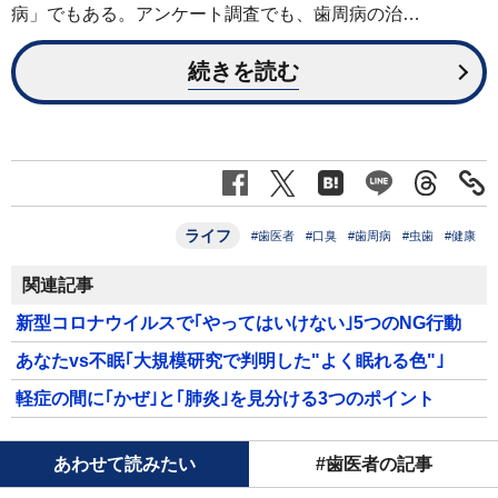
病」でもある。アンケート調査でも、歯周病の治…
続きを読む
ライフ
#歯医者
#口臭
#歯周病
#虫歯
#健康
関連記事
新型コロナウイルスで｢やってはいけない｣5つのNG行動
あなたvs不眠｢大規模研究で判明した"よく眠れる色"｣
軽症の間に｢かぜ｣と｢肺炎｣を見分ける3つのポイント
あわせて読みたい
#歯医者の記事