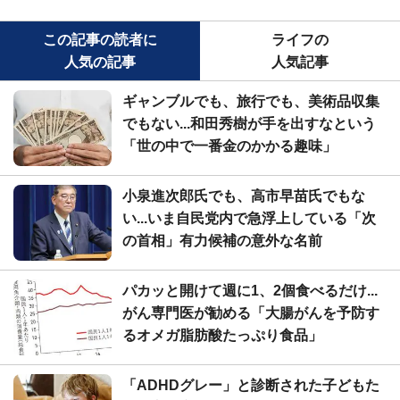
この記事の読者に
ライフの
人気の記事
人気記事
ギャンブルでも、旅行でも、美術品収集
でもない...和田秀樹が手を出すなという
「世の中で一番金のかかる趣味」
小泉進次郎氏でも、高市早苗氏でもな
い...いま自民党内で急浮上している「次
の首相」有力候補の意外な名前
パカッと開けて週に1、2個食べるだけ...
がん専門医が勧める「大腸がんを予防す
るオメガ脂肪酸たっぷり食品」
「ADHDグレー」と診断された子どもた