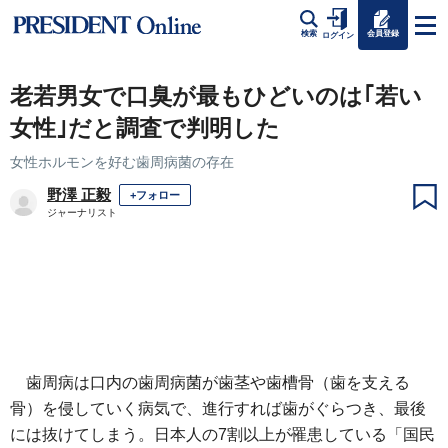
会員登録
検索
ログイン
老若男女で口臭が最もひどいのは｢若い
女性｣だと調査で判明した
女性ホルモンを好む歯周病菌の存在
野澤 正毅
+フォロー
ジャーナリスト
歯周病は口内の歯周病菌が歯茎や歯槽骨（歯を支える
骨）を侵していく病気で、進行すれば歯がぐらつき、最後
には抜けてしまう。日本人の7割以上が罹患している「国民