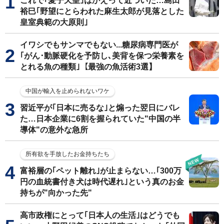
これで｢愛子天皇｣はかえって近づいた…島田
裕巳｢野望にとらわれた麻生太郎が見落とした
皇室典範の大原則｣
イワシでもサンマでもない...糖尿病専門医が
｢がん･動脈硬化を予防し､美背を保つ栄養素を
とれる魚の種類｣【最強の魚活術3選】
中国が輸入を止められないワケ
習近平が｢日本に売るな｣と煽った翌日にバレ
た…日本企業に6割を握られていた"中国の半
導体"の意外な急所
所有欲を手放したお金持ちたち
富裕層の｢ペット離れ｣が止まらない…｢300万
円の血統書付き犬は時代遅れ｣という真のお金
持ちが"向かった先"
高市政権にとって｢日本人の生活｣はどうでも