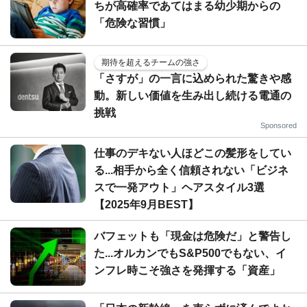
ちが高確率であてはまる幼少期からの
「危険な習慣」
期待を超えるチームの強さ
「さすが」の一言に込められた驚きや感
動。新しい価値を生み出し続ける電通の
挑戦
Sponsored
仕事のデキない人ほどこの髪形をしてい
る...相手から全く信頼されない「ビジネ
スで一発アウト」ヘアスタイル3選
【2025年9月BEST】
バフェットも「現金は危険だ」と警告し
た...オルカンでもS&P500でもない、イ
ンフレ時こそ強さを発揮する「資産」