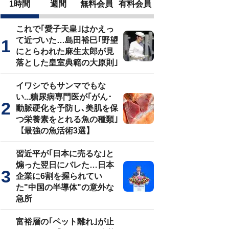
1時間
週間
無料会員
有料会員
これで｢愛子天皇｣はかえっ
て近づいた…島田裕巳｢野望
にとらわれた麻生太郎が見
落とした皇室典範の大原則｣
イワシでもサンマでもな
い...糖尿病専門医が｢がん･
動脈硬化を予防し､美肌を保
つ栄養素をとれる魚の種類｣
【最強の魚活術3選】
習近平が｢日本に売るな｣と
煽った翌日にバレた…日本
企業に6割を握られてい
た"中国の半導体"の意外な
急所
富裕層の｢ペット離れ｣が止