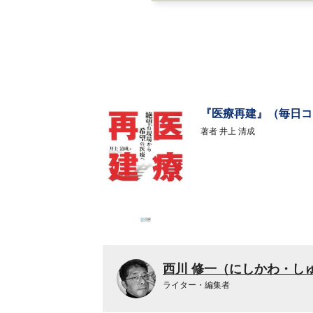
『医療再建』（毎日コ
著者
井上 清成
西川 修一（にしかわ・し
ライター・編集者