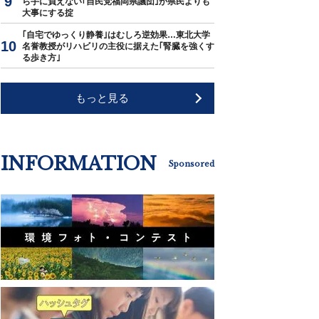
ら手に負えない｢自民党福岡県議団｣が県民よりも
大事にする掟
｢自宅でゆっくり静養｣はむしろ逆効果…東北大学
名誉教授がリハビリの主役に据えた｢腎臓を強くす
る歩き方｣
もっと見る
INFORMATION
Sponsored