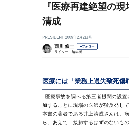
『医療再建絶望の現
清成
PRESIDENT 2009年2月2日号
西川 修一
+フォロー
ライター・編集者
医療には「業務上過失致死傷
医療事故を調べる第三者機関の設置
加することに現場の医師が猛反発し
本書の著者である井上清成さんは、病
ら、あえて「接触するはずのないも