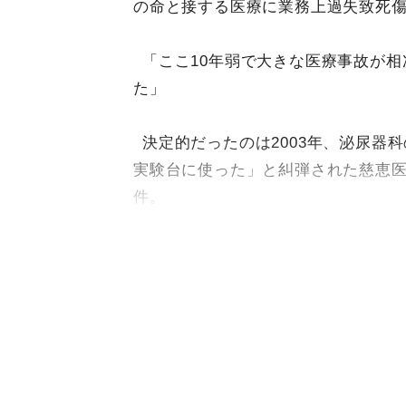
の命と接する医療に業務上過失致死
「ここ10年弱で大きな医療事故が
た」
決定的だったのは2003年、泌尿器
実験台に使った」と糾弾された慈恵
件。