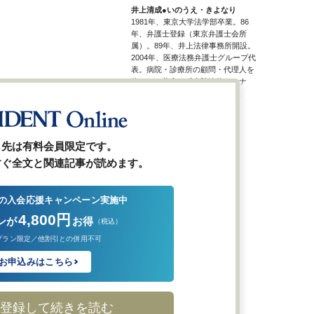
井上清成●いのうえ・きよなり
1981年、東京大学法学部卒業。86
年、弁護士登録（東京弁護士会所
属）。89年、井上法律事務所開設。
2004年、医療法務弁護士グループ代
表。病院・診療所の顧問・代理人を
務める。著書に『病院法務セミナ
ー よくわかる医療訴訟』など。
ら先は有料会員限定です。
すぐ全文と関連記事が読めます。
の入会応援キャンペーン実施中
4,800円
ンが
お得
（税込）
プラン限定／他割引との併用不可
お申込みはこちら
登録して続きを読む