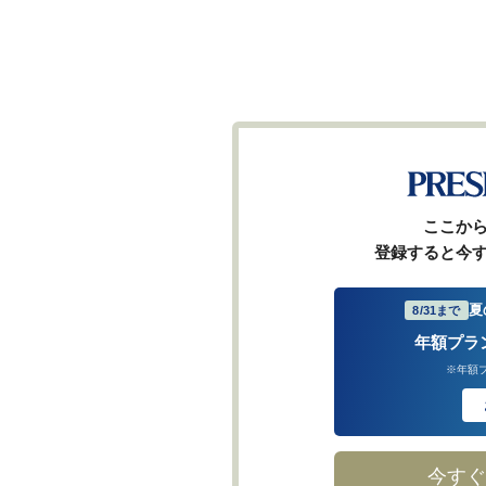
ここか
登録すると今
夏
8/31まで
年額プラ
※年額
今すぐ