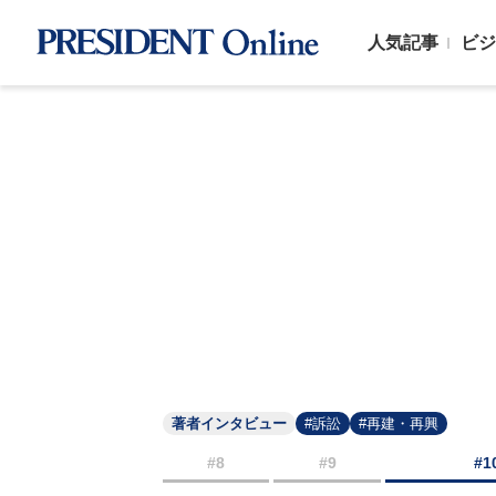
人気記事
ビジ
著者インタビュー
#訴訟
#再建・再興
#8
#9
#1