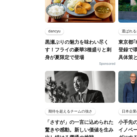
dancyu
選ばれる
黒瀬ぶりの魅力を味わい尽く
東京都｢
す！フライの豪華3種盛りと刺
登録で
身が夏限定で登場
具体策
Sponsored
期待を超えるチームの強さ
日本企業
「さすが」の一言に込められた
小手先
驚きや感動。新しい価値を生み
イノベ