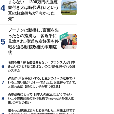
まらない…｢300万円の血統
書付き犬は時代遅れ｣という
真のお金持ちが"向かった
先"
プーチンは動揺し､言葉を失
ったとの指摘も…習近平に
見放され､側近も友好国も停
戦を迫る独裁政権の末期症
状
名前を書く紙も整理券もない…フランス人が日本
みたいに｢行列｣に並ばないのに｢順番｣を守れる謎
システム
夕食作り｢お手伝いする｣と直訴の子への返答でバ
レる…賢い親が｢カレーできたよ｡お皿持ってきて｣
と言わぬ訳【頭のよい子が育つ家3選】
高市政権にとって｢日本人の生活｣はどうでもい
い…小野田紀美のSNS投稿でわかった｢外国人政
策｣の本当の狙い
逆らった県議は次々と姿を消した…麻生太郎です