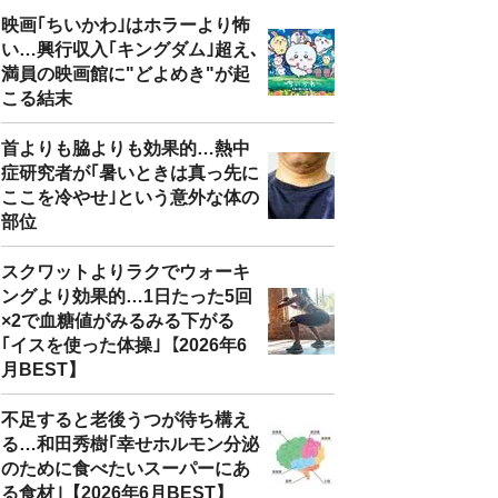
映画｢ちいかわ｣はホラーより怖
い…興行収入｢キングダム｣超え､
満員の映画館に"どよめき"が起
こる結末
首よりも脇よりも効果的…熱中
症研究者が｢暑いときは真っ先に
ここを冷やせ｣という意外な体の
部位
スクワットよりラクでウォーキ
ングより効果的…1日たった5回
×2で血糖値がみるみる下がる
｢イスを使った体操｣【2026年6
月BEST】
不足すると老後うつが待ち構え
る…和田秀樹｢幸せホルモン分泌
のために食べたいスーパーにあ
る食材｣【2026年6月BEST】