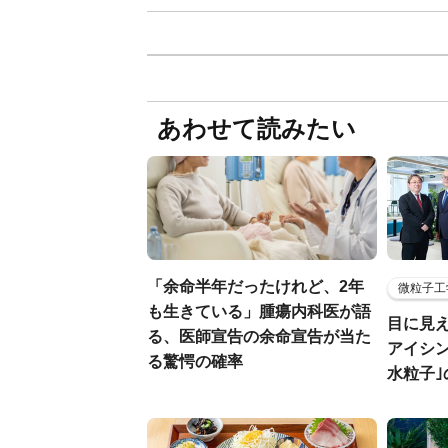
あわせて読みたい
「余命半年だったけれど、2年
微粒子工
も生きている」腫瘍内科医が語
目に見
る、医師宣告の余命宣告が当た
アイシ
る驚愕の確率
水粒子