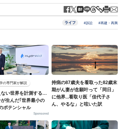
ライフ
#訴訟
#再建・再興
持病の87歳夫を看取った82歳末
学の専門家が解説
期がん妻が念願叶って「同日」
えない世界を計測する…
に他界...看取り医「佳代子さ
ンが生んだ｢世界最小の
ん、やるな」と呟いた訳
｣のポテンシャル
Sponsored