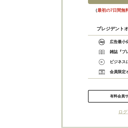
（
最初の7日間無
プレジデントオ
広告最小
雑誌『プ
ビジネス
会員限定
有料会員
ログ