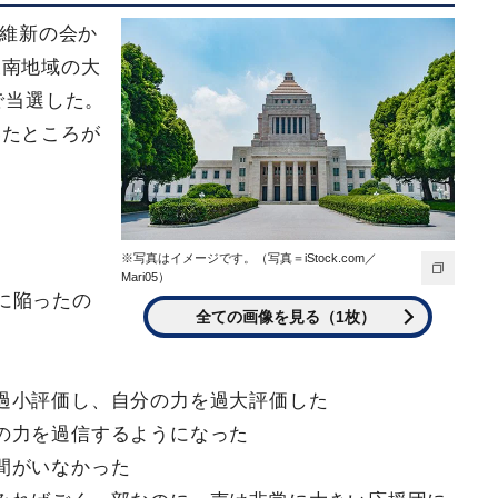
本維新の会か
泉南地域の大
で当選した。
いたところが
※写真はイメージです。（写真＝iStock.com／
Mari05）
に陥ったの
全ての画像を見る（1枚）
過小評価し、自分の力を過大評価した
の力を過信するようになった
間がいなかった