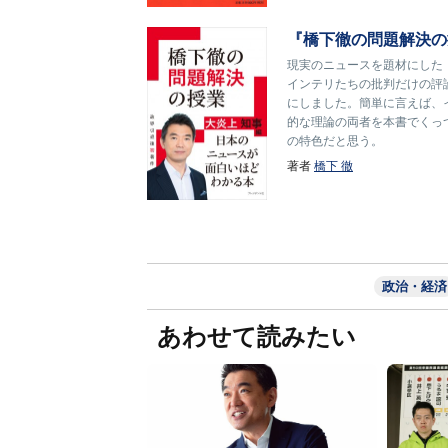
『橋下徹の問題解決の
現実のニュースを題材にした
インテリたちの批判だけの評
にしました。簡単に言えば、
的な理論の両者を本書でくっ
の特色だと思う。
著者
橋下 徹
政治・経済
あわせて読みたい