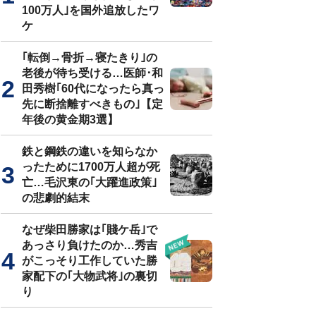
100万人｣を国外追放したワ
ケ
｢転倒→骨折→寝たきり｣の
老後が待ち受ける…医師･和
田秀樹｢60代になったら真っ
先に断捨離すべきもの｣【定
年後の黄金期3選】
鉄と鋼鉄の違いを知らなか
ったために1700万人超が死
亡…毛沢東の｢大躍進政策｣
の悲劇的結末
なぜ柴田勝家は｢賤ケ岳｣で
あっさり負けたのか…秀吉
がこっそり工作していた勝
家配下の｢大物武将｣の裏切
り