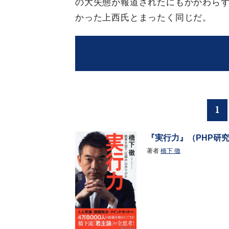
の大失態が報道されたにもかかわら
かった上西氏とまったく同じだ。
1
『実行力』（PHP研
著者
橋下 徹