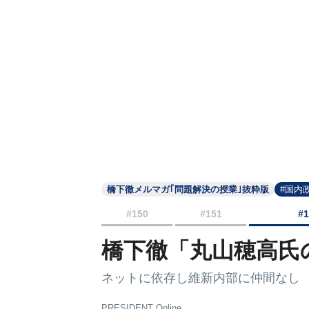
橋下徹メルマガ｢問題解決の授業｣抜粋版
#国内
#150
#151
#
橋下徹「丸山穂高氏
ネットに依存し維新内部に仲間なし
PRESIDENT Online