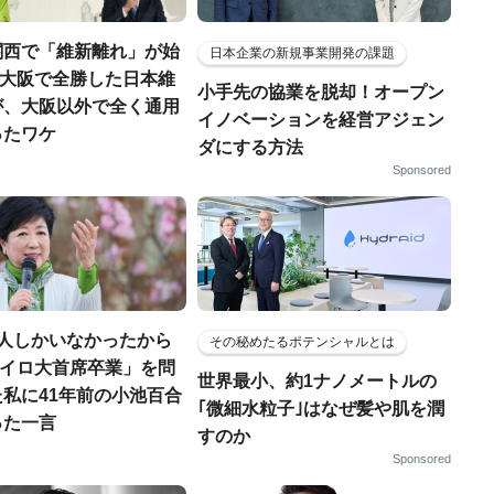
関西で「維新離れ」が始
日本企業の新規事業開発の課題
..大阪で全勝した日本維
小手先の協業を脱却！オープン
が、大阪以外で全く通用
イノベーションを経営アジェン
ったワケ
ダにする方法
Sponsored
1人しかいなかったから
その秘めたるポテンシャルとは
「カイロ大首席卒業」を問
世界最小、約1ナノメートルの
私に41年前の小池百合
｢微細水粒子｣はなぜ髪や肌を潤
った一言
すのか
Sponsored