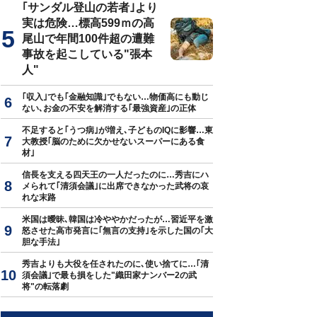
｢サンダル登山の若者｣より
実は危険…標高599ｍの高
尾山で年間100件超の遭難
事故を起こしている"張本
人"
｢収入｣でも｢金融知識｣でもない…物価高にも動じ
ない､お金の不安を解消する｢最強資産｣の正体
不足すると｢うつ病｣が増え､子どものIQに影響…東
大教授｢脳のために欠かせないスーパーにある食
材｣
信長を支える四天王の一人だったのに…秀吉にハ
メられて｢清須会議｣に出席できなかった武将の哀
れな末路
米国は曖昧､韓国は冷ややかだったが…習近平を激
怒させた高市発言に｢無言の支持｣を示した国の｢大
胆な手法｣
秀吉よりも大役を任されたのに､使い捨てに…｢清
須会議｣で最も損をした"織田家ナンバー2の武
将"の転落劇