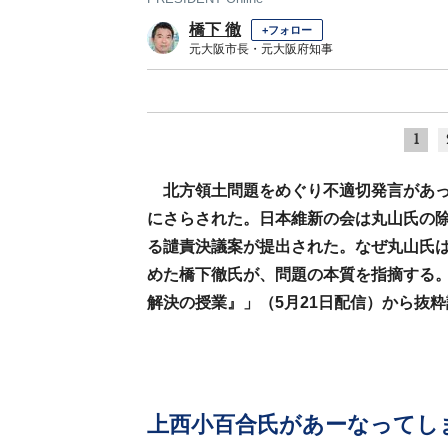
橋下 徹
+フォロー
元大阪市長・元大阪府知事
1
北方領土問題をめぐり不適切発言があ
にさらされた。日本維新の会は丸山氏の
る譴責決議案が提出された。なぜ丸山氏
めた橋下徹氏が、問題の本質を指摘する
解決の授業』」（5月21日配信）から抜
上西小百合氏があーなってし