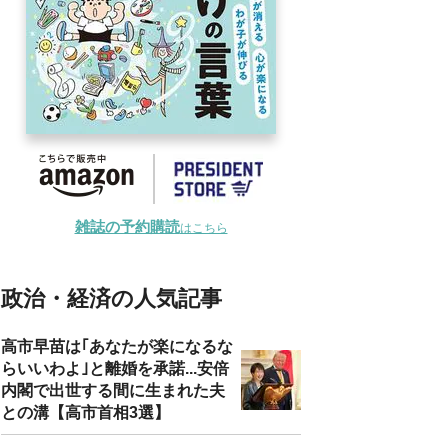
雑誌の予約購読
はこちら
政治・経済の人気記事
高市早苗は｢あなたが楽になるな
らいいわよ｣と離婚を承諾...安倍
内閣で出世する間に生まれた夫
との溝【高市首相3選】