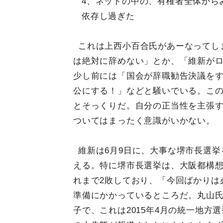
4、ネットの中の、有権者全体から
依存し過ぎた
これは上西小百合氏があーなってし
は絶対に辞めない」とか、「維新が
少し前には「国会が辞職勧告決議を
公にする！」などと騒いでいる。こ
とそっくりだ。自分の正当性を主張
ついてはまったく意識がいかない。
維新は6月9日に、大事な堺市長選挙
える。特に堺市長選挙は、大阪都構
れまで2敗しており、「今回ばかりは
準備にかかっているところだ。丸山
子で、これは2015年4月の統一地方