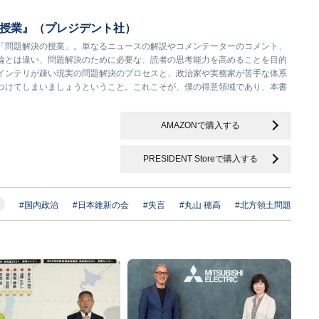
授業』（プレジデント社）
「問題解決の授業」。単なるニュースの解説やコメンテーターのコメント、
論とは違い、問題解決のために必要な、読者の思考能力を高めることを目的
インテリが疎い現実の問題解決のプロセスと、政治家や実務家が苦手な体系
つけてしまいましょうということ。これこそが、僕の得意領域であり、本書
AMAZONで購入する
PRESIDENT Storeで購入する
#国内政治
#日本維新の会
#失言
#丸山 穂高
#北方領土問題