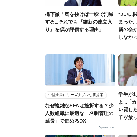
橋下徹「気を抜けば一瞬で消滅
ついに
する...それでも『維新の連立入
まった.
り』を僕が評価する理由」
新の会
しなか
学生が
中堅企業にリーズナブルな新提案
よ...
なぜ複雑なSFAは挫折する？少
い質した
人数組織に最適な「名刺管理の
子が放
延長」で進めるDX
Sponsored