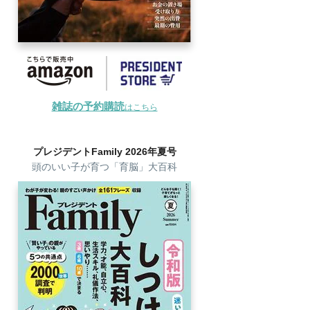
雑誌の予約購読
はこちら
プレジデントFamily 2026年夏号
頭のいい子が育つ「育脳」大百科