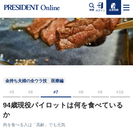
会員登録
検索
ログイン
金持ち夫婦の全ウラ技 医療編
#5
#6
#7
#8
#9
#10
94歳現役パイロットは何を食べている
か
肉を食べる人は「高齢」でも元気