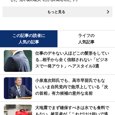
もっと見る
この記事の読者に
ライフの
人気の記事
人気記事
仕事のデキない人ほどこの髪形をしてい
る...相手から全く信頼されない「ビジネ
スで一発アウト」ヘアスタイル3選
小泉進次郎氏でも、高市早苗氏でもな
い...いま自民党内で急浮上している「次
の首相」有力候補の意外な名前
大地震でまず確保すべきは水でも食料で
もない...被災者が「これだけは担いで逃