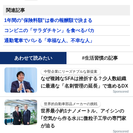
関連記事
1年間の"保険料額"は春の報酬額で決まる
コンビニの「サラダチキン」を食べるバカ
通勤電車でバレる「幸福な人、不幸な人」
あわせて読みたい
#生活習慣の記事
中堅企業にリーズナブルな新提案
なぜ複雑なSFAは挫折する？少人数組織
に最適な「名刺管理の延長」で進めるDX
Sponsored
世界的自動車部品メーカーの挑戦
世界最小約1ナノメートル、アイシンの
｢空気から作る水｣に微粒子工学の専門家
が迫る
Sponsored