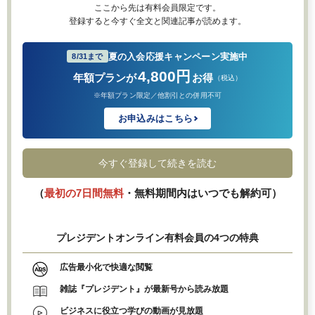
ここから先は有料会員限定です。
登録すると今すぐ全文と関連記事が読めます。
夏の入会応援キャンペーン実施中
8/31まで
4,800円
年額プランが
お得
（税込）
※年額プラン限定／他割引との併用不可
お申込みはこちら
今すぐ登録して続きを読む
（
最初の7日間無料
・無料期間内はいつでも解約可）
プレジデントオンライン有料会員の4つの特典
広告最小化で快適な閲覧
雑誌『プレジデント』が最新号から読み放題
ビジネスに役立つ学びの動画が見放題