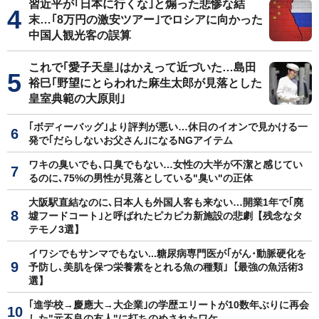
習近平が｢日本に行くな｣と煽った悲惨な結
末…｢8万円の激安ツアー｣でロシアに向かった
中国人観光客の誤算
これで｢愛子天皇｣はかえって近づいた…島田
裕巳｢野望にとらわれた麻生太郎が見落とした
皇室典範の大原則｣
｢ボディーバッグ｣より評判が悪い…休日のイオンで見かける一
発で｢だらしないお父さん｣になるNGアイテム
ワキの臭いでも､口臭でもない…女性の大半が不潔と感じてい
るのに､75%の男性が見落としている"臭い"の正体
大阪駅直結なのに､日本人も外国人客も来ない…開業1年で｢廃
墟フードコート｣と呼ばれたピカピカ新施設の悲劇【残念なタ
テモノ3選】
イワシでもサンマでもない...糖尿病専門医が｢がん･動脈硬化を
予防し､美肌を保つ栄養素をとれる魚の種類｣【最強の魚活術3
選】
｢進学校→慶應大→大企業｣の学歴エリートが10数年ぶりに再会
した"元不良の友人"に打ちのめされたワケ