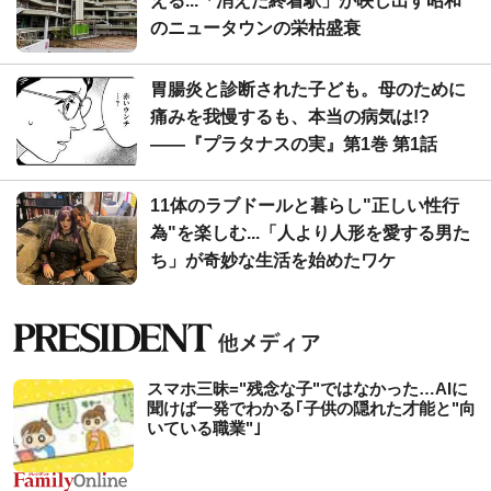
える...「消えた終着駅」が映し出す昭和
のニュータウンの栄枯盛衰
胃腸炎と診断された子ども。母のために
痛みを我慢するも、本当の病気は!?
――『プラタナスの実』第1巻 第1話
11体のラブドールと暮らし"正しい性行
為"を楽しむ...「人より人形を愛する男た
ち」が奇妙な生活を始めたワケ
スマホ三昧="残念な子"ではなかった…AIに
聞けば一発でわかる｢子供の隠れた才能と"向
いている職業"｣