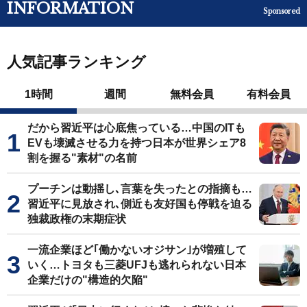
INFORMATION
Sponsored
人気記事ランキング
1時間
週間
無料会員
有料会員
だから習近平は心底焦っている…中国のITも
EVも壊滅させる力を持つ日本が世界シェア8
割を握る"素材"の名前
プーチンは動揺し､言葉を失ったとの指摘も…
習近平に見放され､側近も友好国も停戦を迫る
独裁政権の末期症状
一流企業ほど｢働かないオジサン｣が増殖して
いく…トヨタも三菱UFJも逃れられない日本
企業だけの"構造的欠陥"