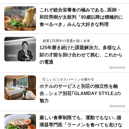
これぞ総合栄養食の極みである...医師・
和田秀樹が太鼓判「80歳以降は積極的に
食べるべき」みんな大好きな料理
創業125周年の電通が描く未来
125年磨き続けた課題解決力。多様な人
財の才能を掛け合わせて挑む、これから
の電通
Sponsored
忙しいビジネスパーソンを癒やす
ホテルのサービスと別荘の独立性を融
合…シェア別荘｢GLAMDAY STYLE｣の
魅力
Sponsored
厳しい食事制限でも、運動でもない...循
環器専門医「ラーメンを食べても老けな