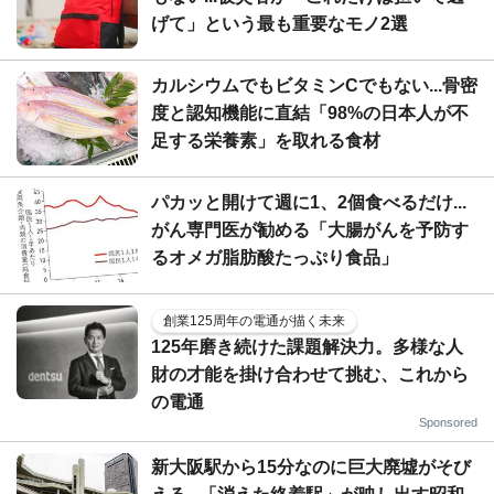
げて」という最も重要なモノ2選
カルシウムでもビタミンCでもない...骨密
度と認知機能に直結「98%の日本人が不
足する栄養素」を取れる食材
パカッと開けて週に1、2個食べるだけ...
がん専門医が勧める「大腸がんを予防す
るオメガ脂肪酸たっぷり食品」
創業125周年の電通が描く未来
125年磨き続けた課題解決力。多様な人
財の才能を掛け合わせて挑む、これから
の電通
Sponsored
新大阪駅から15分なのに巨大廃墟がそび